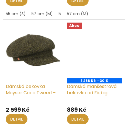
DETAIL
DETAIL
55 cm (S)
57 cm (M)
59 cm (L)
57 cm (M)
61 cm (XL)
Akce
1 288 Kč
–30 %
Dámská bekovka
Dámská manšestrová
Mayser Coco Tweed –
bekovka od Fiebig
zelená
2 599 Kč
889 Kč
DETAIL
DETAIL