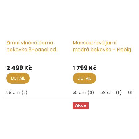
Zimní vlněná černá
Manšestrová jarní
bekovka 8-panel od
modrá bekovka - Fiebig
CTH Ericson - Joey
Melton Blac
2 499 Kč
1 799 Kč
DETAIL
DETAIL
59 cm (L)
55 cm (S)
59 cm (L)
61 c
Akce