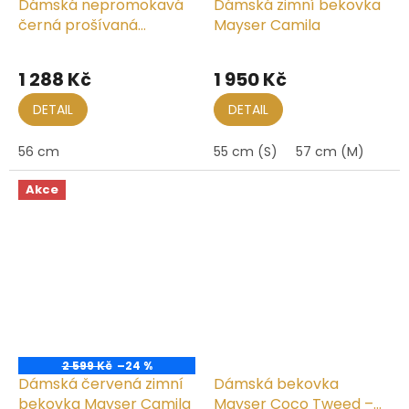
Dámská nepromokavá
Dámská zimní bekovka
černá prošívaná
Mayser Camila
podzimní bekovka
1 288 Kč
1 950 Kč
DETAIL
DETAIL
56 cm
55 cm (S)
57 cm (M)
Akce
2 599 Kč
–24 %
Dámská červená zimní
Dámská bekovka
bekovka Mayser Camila
Mayser Coco Tweed –