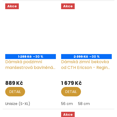
Akce
Akce
1 288 Kč
–30 %
2 399 Kč
–30 %
Dámská podzimní
Dámská zimní bekovka
manšestrová bavlněná
od CTH Ericson - Regina
bekovka
Harris Tweed
889 Kč
1 679 Kč
DETAIL
DETAIL
Unisize (S-XL)
56 cm
58 cm
Akce