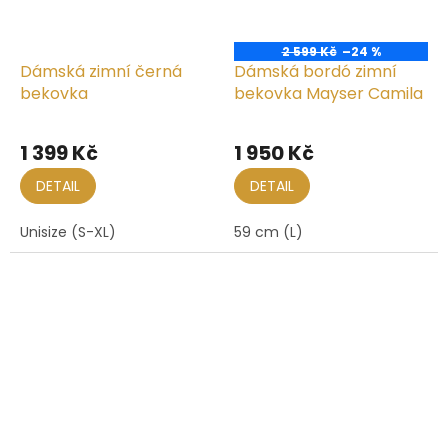
2 599 Kč
–24 %
Dámská zimní černá
Dámská bordó zimní
bekovka
bekovka Mayser Camila
Průměrné
hodnocení
1 399 Kč
1 950 Kč
produktu
je
DETAIL
DETAIL
5,0
z
Unisize (S-XL)
59 cm (L)
5
hvězdiček.