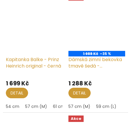
1 988 Kč
–35 %
Kapitanka Balke - Prinz
Dámská zimní bekovka
Heinrich original - černá
tmavě šedá -
Shetlandská vlna
1 699 Kč
1 288 Kč
DETAIL
DETAIL
54 cm
57 cm (M)
61 cm (XL)
57 cm (M)
62 cm
59 cm (L)
63 cm (XXL)
Akce