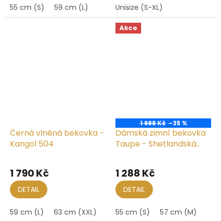
55 cm (S)
59 cm (L)
Unisize (S-XL)
Akce
1 988 Kč
–35 %
Černá vlněná bekovka -
Dámská zimní bekovka
Kangol 504
Taupe - Shetlandská
vlna
1 790 Kč
1 288 Kč
DETAIL
DETAIL
59 cm (L)
63 cm (XXL)
55 cm (S)
57 cm (M)