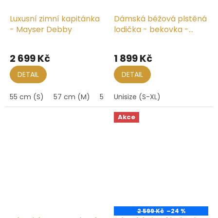
Luxusní zimní kapitánka
Dámská béžová plstěná
- Mayser Debby
lodička - bekovka -
Seeberger
2 699 Kč
1 899 Kč
DETAIL
DETAIL
55 cm (S)
57 cm (M)
59 cm (L)
Unisize (S-XL)
Akce
2 599 Kč
–24 %