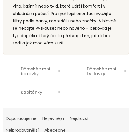
vlna, kašmír nebo tvíd, které udrží komfort i v
chladném počasí. Pro rychlejší orientaci využijte
filtry podle barvy, materiálu nebo značky. A hlavně
se nebojte vyzkoušet něco nového – bekovka je
typ doplňku, který často překvapí tím, jak dobře
sedí a jak moc vám sluší.
Dámské zimní
Dámské zimní
bekovky
kšiltovky
Kapitánky
Ř
a
Doporučujeme
Nejlevnější
Nejdražší
z
e
Nejprodávanější
Abecedně