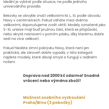
Ideální je vybírat podle situace, ne podle jednoho
univerzálního pravidla.
Bekovky se obvykle značí velikostmi M, L, XL podle obvodu
hlavy v centimetrech. Pokud váháte mezi dvěma
velikostmi, doporučujeme zvolit větší. Modely označené jako
S–XL unisize mají buď pružnou část, která se přizpůsobí,
nebo skryté nastavení v potním pásku, díky kterému dobře
sedí na více velikostí.
Pokud hledáte zimní pokrývku hlavy, která není jen
praktická, ale zároveň dobře vypadá, v této kategorii
najdete modely, které dávají smysl a fungují v reálném
nošení.
Doprava nad 2000 kč zdarma! Snadné
vrácení nebo výměna zboží!
Možnost osobního vyzkoušení
Praha/Brno (3 pobočky)