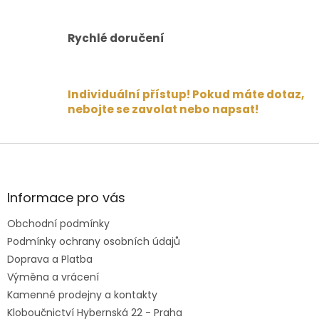
Rychlé doručení
Individuální přístup! Pokud máte dotaz,
nebojte se zavolat nebo napsat!
Z
á
p
a
Informace pro vás
t
Obchodní podmínky
í
Podmínky ochrany osobních údajů
Doprava a Platba
Výměna a vrácení
Kamenné prodejny a kontakty
Kloboučnictví Hybernská 22 - Praha