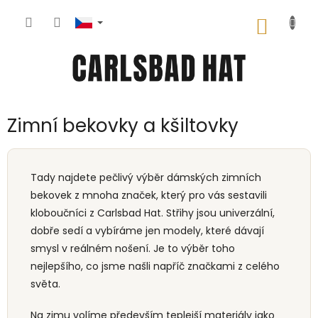
Přejít
na
NÁKUP
obsah
KOŠÍK
Zimní bekovky a kšiltovky
Tady najdete pečlivý výběr dámských zimních
bekovek z mnoha značek, který pro vás sestavili
kloboučníci z Carlsbad Hat. Střihy jsou univerzální,
dobře sedí a vybíráme jen modely, které dávají
smysl v reálném nošení. Je to výběr toho
nejlepšího, co jsme našli napříč značkami z celého
světa.
Na zimu volíme především teplejší materiály jako