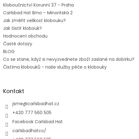
Kloboučnictví Korunní 37 - Praha
Carlsbad Hat Brno – Minoritská 2
Jak změřit velikost klobouku?
Jak čistit klobouk?
Hodnocení obchodu
Časté dotazy
BLOG
Co se stane, když si nevyzvednete zboží zaslané na dobírku?
Čistírna klobouků - naše služby péče o klobouky
Kontakt
jsme
@
carlsbadhat.cz
+420 777 560 505
Facebook Carlsbad Hat
carlsbadhatco/