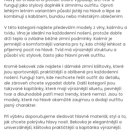
k
fungují jako stylový doplněk k zimnímu outfitu. Oproti
y
lehkým letním variantám působí jistěji na hlavě a lépe se
v
kombinují s kabátem, bundou nebo městským oblečením.
ý
p
V této kategorii najdete především modely z vlny, kašmíru a
i
tvídu. Vlna je ideální na každodenní nošení, protože dobře
s
drží teplo a zvládne běžné zimní podmínky. Kašmír je
u
jemnější a komfortnější varianta pro ty, kdo chtějí lehkost a
příjemný pocit na hlavě. Tvíd má výraznější strukturu a
působí víc stylově, často jako hlavní prvek outfitu.
Kromě bekovek zde najdete i dámské zimní kšiltovky, které
jsou sportovnější, praktičtější a oblíbené pro každodenní
nošení. Fungují tam, kde nechcete řešit outfit do detailu,
ale zároveň chcete vypadat dobře. Další kategorií jsou
takzvané kapitánky, které mají výraznější siluetu, pevnější
tvar a dlouhodobě patří mezi trendy, které nemizí. Jsou to
modely, které na hlavě okamžitě zaujmou a dodají outfitu
jasný charakter.
Při výběru doporučujeme sledovat hlavně materiál, styl a to,
jak chcete pokrývku hlavy nosit. Bekovka je elegantnější a
univerzálnější, kšiltovka praktičtější a kapitánka výraznější.