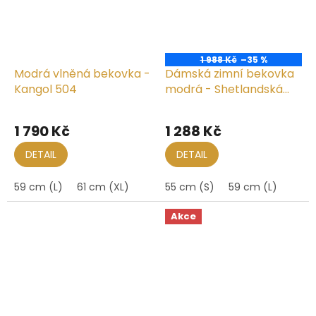
1 988 Kč
–35 %
Modrá vlněná bekovka -
Dámská zimní bekovka
Kangol 504
modrá - Shetlandská
vlna
1 790 Kč
1 288 Kč
DETAIL
DETAIL
59 cm (L)
61 cm (XL)
55 cm (S)
59 cm (L)
Akce