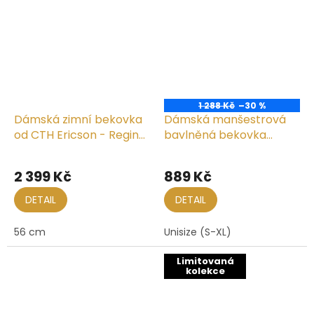
1 288 Kč
–30 %
Dámská zimní bekovka
Dámská manšestrová
od CTH Ericson - Regina
bavlněná bekovka
Harris Tweed
černá
2 399 Kč
889 Kč
DETAIL
DETAIL
56 cm
Unisize (S-XL)
Limitovaná
kolekce