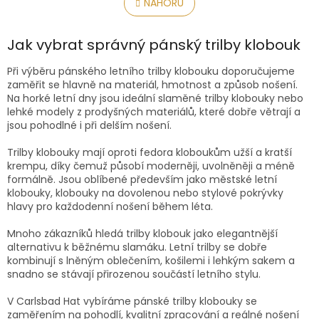
l
NAHORU
n
á
k
o
d
v
Jak vybrat správný pánský trilby klobouk
a
á
c
n
í
Při výběru pánského letního trilby klobouku doporučujeme
í
p
zaměřit se hlavně na materiál, hmotnost a způsob nošení.
r
Na horké letní dny jsou ideální slaměné trilby klobouky nebo
v
lehké modely z prodyšných materiálů, které dobře větrají a
k
jsou pohodlné i při delším nošení.
y
v
Trilby klobouky mají oproti fedora kloboukům užší a kratší
ý
krempu, díky čemuž působí moderněji, uvolněněji a méně
p
formálně. Jsou oblíbené především jako městské letní
i
klobouky, klobouky na dovolenou nebo stylové pokrývky
s
hlavy pro každodenní nošení během léta.
u
Mnoho zákazníků hledá trilby klobouk jako elegantnější
alternativu k běžnému slamáku. Letní trilby se dobře
kombinují s lněným oblečením, košilemi i lehkým sakem a
snadno se stávají přirozenou součástí letního stylu.
V Carlsbad Hat vybíráme pánské trilby klobouky se
zaměřením na pohodlí, kvalitní zpracování a reálné nošení