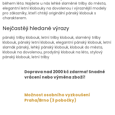
během léta. Najdete u nás lehké slaměné trilby do města,
elegantní letní klobouky na dovolenou i výraznější modely
pro zákazníky, kteří chtějí originální pánský klobouk s
charakterem.
Nejčastěji hledané výrazy
pánský trilby klobouk, letní trilby klobouk, slaměný trilby
klobouk, pánský letní klobouk, elegantní pánský klobouk, letní
slamák pánský, lehký pánský klobouk, klobouk do města,
klobouk na dovolenou, prodyšný klobouk na léto, stylový
pánský klobouk, letní trilby
Doprava nad 2000 kč zdarma! Snadné
vrácení nebo výměna zboží!
Možnost osobního vyzkoušení
Praha/Brno (3 pobočky)