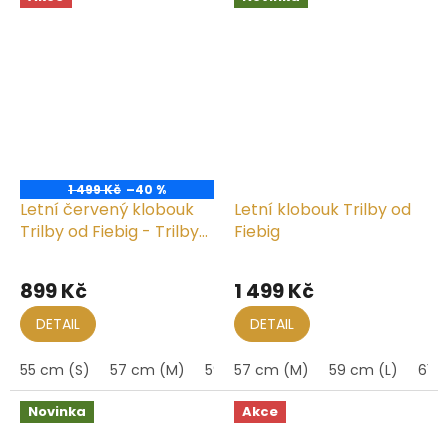
1 499 Kč
–40 %
Letní červený klobouk
Letní klobouk Trilby od
Trilby od Fiebig - Trilby
Fiebig
Melange
899 Kč
1 499 Kč
DETAIL
DETAIL
55 cm (S)
57 cm (M)
59 cm (L)
57 cm (M)
59 cm (L)
61 c
Novinka
Akce