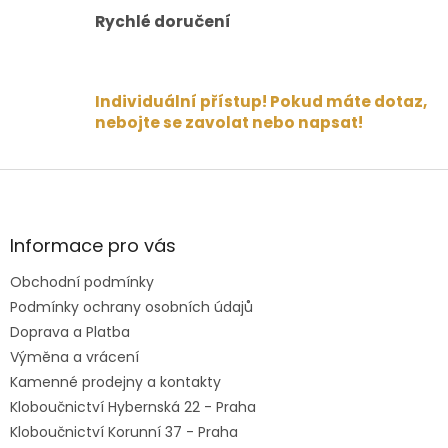
Rychlé doručení
Individuální přístup! Pokud máte dotaz,
nebojte se zavolat nebo napsat!
Z
á
p
a
Informace pro vás
t
Obchodní podmínky
í
Podmínky ochrany osobních údajů
Doprava a Platba
Výměna a vrácení
Kamenné prodejny a kontakty
Kloboučnictví Hybernská 22 - Praha
Kloboučnictví Korunní 37 - Praha