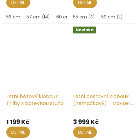
DETAIL
DETAIL
56 cm
57 cm (M)
60 cm
55 cm (S)
64 cm
59 cm (L)
Novinka
Letní béžový klobouk
Letní cestovní klobouk
Trilby s barevnou stuhou
(nemačkavý) - Mayser
od Fiebig - Trilby Emil
Maleo UV 80
1 199 Kč
3 999 Kč
DETAIL
DETAIL