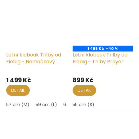
1 499 Kč
–40 %
Letní klobouk Trilby od
Letní klobouk Trilby od
Fiebig - Nemačkavý
Fiebig - Trilby Prayer
béžový
Průměrné
hodnocení
1 499 Kč
899 Kč
produktu
je
DETAIL
DETAIL
5,0
z
57 cm (M)
59 cm (L)
61 cm (XL)
55 cm (S)
5
hvězdiček.