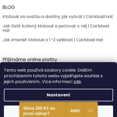
BLOG
Klobouk na svatbu a dostihy: jak vybrat | Carlsbad Hat
Jak čistit kožený klobouk a pečovat o něj | Carlsbad
Hat
Jak zmenšit klobouk o 1–2 velikosti | Carlsbad Hat
Přijímáme online platby
Tento web používá soubory cookie. Dalším
procházením tohoto webu vyjadřujete souhlas s
jejich používáním.. Více informací
zde
.
Nastavení
Vytvořil Shoptet Premium
Sleva 200 Kč na
Souhlasím
ANO
NE
Copyright 2026
CarlsbadHat
. Všechna práva vyhrazena.
první nákup?