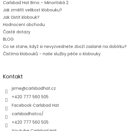
Carlsbad Hat Brno – Minoritská 2
Jak změřit velikost klobouku?
Jak čistit klobouk?
Hodnocení obchodu
Časté dotazy
BLOG
Co se stane, když si nevyzvednete zboží zaslané na dobírku?
Čistírna klobouků - naše služby péče o klobouky
Kontakt
jsme
@
carlsbadhat.cz
+420 777 560 505
Facebook Carlsbad Hat
carlsbadhatco/
+420 777 560 505
Youtube Carlsbad Hat