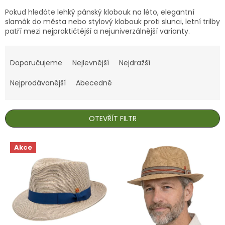
Pokud hledáte lehký pánský klobouk na léto, elegantní
slamák do města nebo stylový klobouk proti slunci, letní trilby
patří mezi nejpraktičtější a nejuniverzálnější varianty.
Ř
a
Doporučujeme
Nejlevnější
Nejdražší
z
e
Nejprodávanější
Abecedně
n
í
p
OTEVŘÍT FILTR
r
o
V
Akce
d
ý
u
p
k
i
t
s
ů
p
r
o