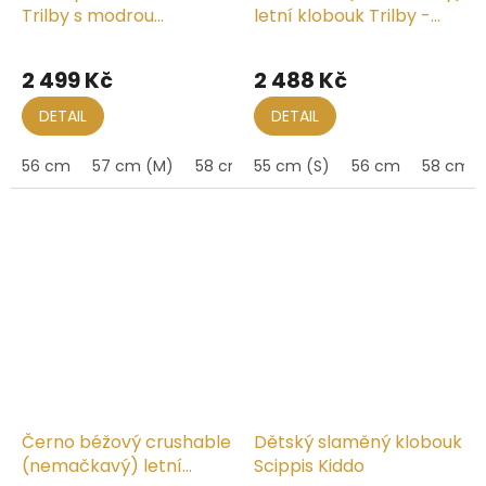
Trilby s modrou
letní klobouk Trilby -
krempou - Mayser Troy
Mayser Maleo, UV faktor
Průměrné
80
hodnocení
2 499 Kč
2 488 Kč
produktu
je
DETAIL
DETAIL
5,0
z
56 cm
57 cm (M)
58 cm
55 cm (S)
59 cm (L)
56 cm
58 cm
5
hvězdiček.
Černo béžový crushable
Dětský slaměný klobouk
(nemačkavý) letní
Scippis Kiddo