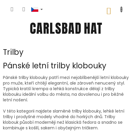
Přejít
na
NÁKUP
obsah
KOŠÍK
Trilby
Pánské letní trilby klobouky
Pánské trilby klobouky patří mezi nejoblíbenější letní klobouky
pro muže, kteří chtějí elegantní, ale zároveň nenucený styl.
Typická kratší krempa a lehká konstrukce dělají z trilby
klobouku ideální volbu do města, na dovolenou i pro běžné
letní nošení.
V této kategorii najdete slaměné trilby klobouky, lehké letní
trilby i prodyšné modely vhodné do horkých dnů. Trilby
klobouk působí moderněji než klasická fedora a snadno se
kombinuje s košilí, sakem i obyčejným tričkem.