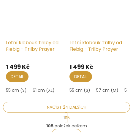
Letní klobouk Trilby od
Letní klobouk Trilby od
Fiebig - Trilby Prayer
Fiebig - Trilby Prayer
1 499 Kč
1 499 Kč
DETAIL
DETAIL
55 cm (S)
61 cm (XL)
55 cm (S)
57 cm (M)
59 
NAČÍST 24 DALŠÍCH
S
1
5
t
O
r
105
položek celkem
v
á