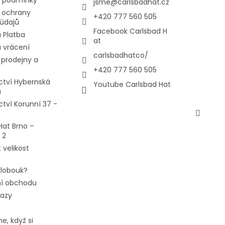
jsme
@
carlsbadhat.cz
 ochrany
+420 777 560 505
údajů
Facebook Carlsbad H
 Platba
at
 vrácení
carlsbadhatco/
prodejny a
+420 777 560 505
ctví Hybernská
Youtube Carlsbad Hat
a
ctví Korunní 37 -
Hat Brno –
 2
 velikost
 klobouk?
í obchodu
tazy
e, když si