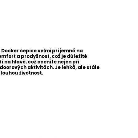
o Docker čepice velmi příjemná na
komfort a prodyšnost, což je důležité
í na hlavě, což oceníte nejen při
oorových aktivitách. Je lehká, ale stále
dlouhou životnost.