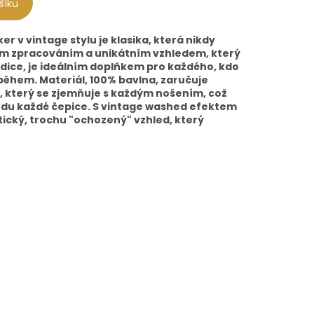
šíku
r v vintage stylu je klasika, která nikdy
ním zpracováním a unikátním vzhledem, který
ice, je ideálním doplňkem pro každého, kdo
íběhem. Materiál, 100% bavlna, zaručuje
d, který se zjemňuje s každým nošením, což
edu každé čepice. S vintage washed efektem
tický, trochu "ochozený" vzhled, který