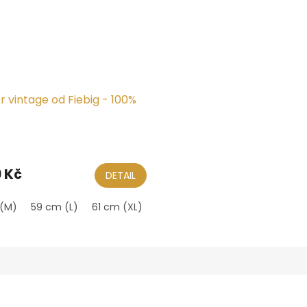
 vintage od Fiebig - 100%
9 Kč
DETAIL
(M)
59 cm (L)
61 cm (XL)