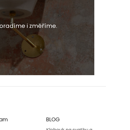
oradíme i změříme.
ram
BLOG
Klobouk na svatbu a