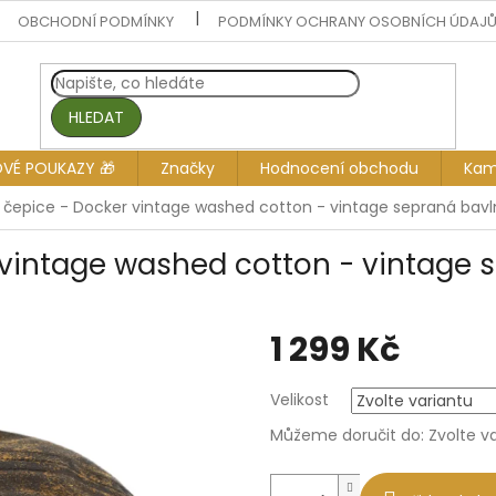
OBCHODNÍ PODMÍNKY
PODMÍNKY OCHRANY OSOBNÍCH ÚDAJ
HLEDAT
OVÉ POUKAZY 🎁
Značky
Hodnocení obchodu
Kam
 čepice - Docker vintage washed cotton - vintage sepraná bav
 vintage washed cotton - vintage 
1 299 Kč
Měrná
Velikost
cena:
Můžeme doručit do:
Zvolte v