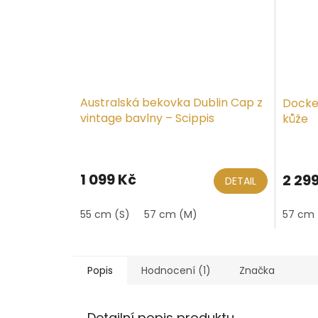
Australská bekovka Dublin Cap z
Docker
vintage bavlny – Scippis
kůže
1 099 Kč
2 29
DETAIL
55 cm (S)
57 cm (M)
57 cm 
Popis
Hodnocení (1)
Značka
Detailní popis produktu