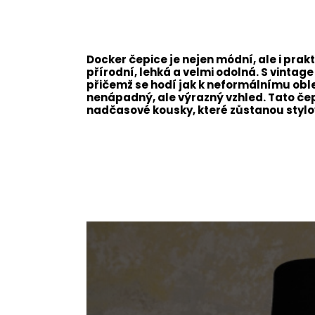
Docker čepice je nejen módní, ale i prakt
přírodní, lehká a velmi odolná. S vinta
přičemž se hodí jak k neformálnímu obleč
nenápadný, ale výrazný vzhled. Tato čep
nadčasové kousky, které zůstanou stylov