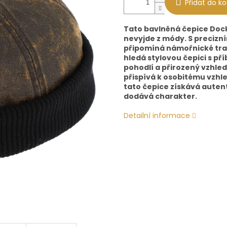
Přidat do ko
Tato bavlněná čepice Docke
nevyjde z módy. S preciz
připomíná námořnické trad
hledá stylovou čepici s př
pohodlí a přirozený vzhle
přispívá k osobitému vzhl
tato čepice získává auten
dodává charakter.
Detailní informace