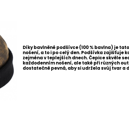
Díky bavlněné podšívce (100 % bavlna) je tat
nošení, a to i po celý den. Podšívka zajišťuje 
zejména v teplejších dnech. Čepice skvěle sed
každodenním nošení, ale také při různých outd
dostatečně pevná, aby si udržela svůj tvar a 