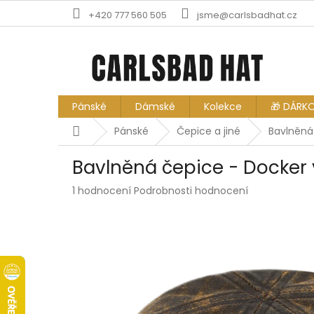
Přejít
+420 777 560 505
jsme@carlsbadhat.cz
na
obsah
Pánské
Dámské
Kolekce
🎁 DÁRK
Domů
Pánské
Čepice a jiné
Bavlněná
Bavlněná čepice - Docker
Průměrné
1 hodnocení
Podrobnosti hodnocení
hodnocení
produktu
je
5,0
z
5
hvězdiček.