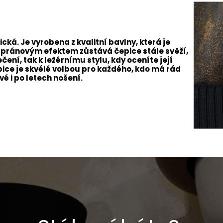
ická. Je vyrobena z kvalitní bavlny, která je
ge pránovým efektem zůstává čepice stále svěží,
ení, tak k ležérnímu stylu, kdy oceníte její
ice je skvélé volbou pro každého, kdo má rád
é i po letech nošení.