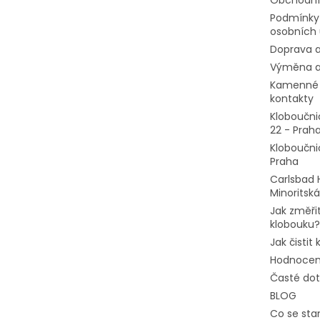
Podmínky
osobních 
Doprava a
Výměna a
Kamenné 
kontakty
Kloboučni
22 - Prah
Kloboučni
Praha
Carlsbad 
Minoritská
Jak změřit
klobouku?
Jak čistit
Hodnocen
Časté do
BLOG
Co se stan