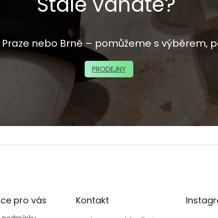
Stále váháte?
 v Praze nebo Brně – pomůžeme s výběrem, p
PRODEJNY
ce pro vás
Kontakt
Instag
 podmínky