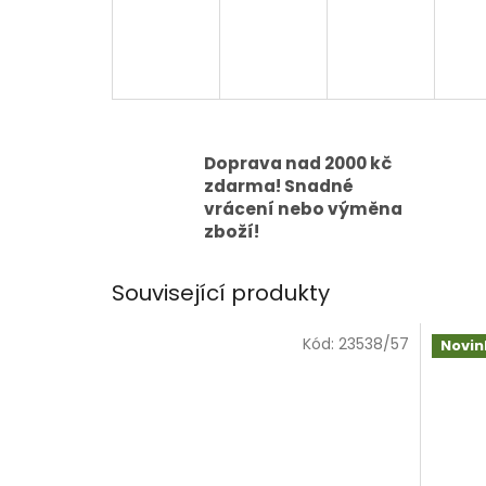
Doprava nad 2000 kč
zdarma! Snadné
vrácení nebo výměna
zboží!
Související produkty
Kód:
23538/57
Novin