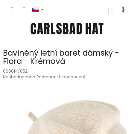
Přejít
na
NÁKUP
obsah
KOŠÍK
Bavlněný letní baret dámský -
Flora - Krémová
660014/852
Průměrné
Neohodnoceno
Podrobnosti hodnocení
hodnocení
produktu
je
0,0
z
5
hvězdiček.