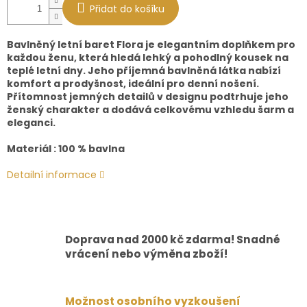
Přidat do košíku
Bavlněný letní baret Flora je elegantním doplňkem pro
každou ženu, která hledá lehký a pohodlný kousek na
teplé letní dny. Jeho příjemná bavlněná látka nabízí
komfort a prodyšnost, ideální pro denní nošení.
Přítomnost jemných detailů v designu podtrhuje jeho
ženský charakter a dodává celkovému vzhledu šarm a
eleganci.
Materiál : 100 % bavlna
Detailní informace
Doprava nad 2000 kč zdarma! Snadné
vrácení nebo výměna zboží!
Možnost osobního vyzkoušení