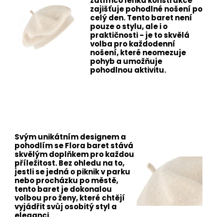
zatímco lehká konstrukce
zajišťuje pohodlné nošení po
celý den. Tento baret není
pouze o stylu, ale i o
praktičnosti - je to skvělá
volba pro každodenní
nošení, které neomezuje
pohyb a umožňuje
pohodlnou aktivitu.
Svým unikátním designem a
pohodlím se Flora baret stává
skvělým doplňkem pro každou
příležitost. Bez ohledu na to,
jestli se jedná o piknik v parku
nebo procházku po městě,
tento baret je dokonalou
volbou pro ženy, které chtějí
vyjádřit svůj osobitý styl a
eleganci.