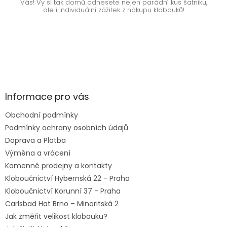
Vás! Vy si tak domů odnesete nejen parádní kus šatníku,
ale i individuální zážitek z nákupu klobouků!
Z
á
p
a
Informace pro vás
t
Obchodní podmínky
í
Podmínky ochrany osobních údajů
Doprava a Platba
Výměna a vrácení
Kamenné prodejny a kontakty
Kloboučnictví Hybernská 22 - Praha
Kloboučnictví Korunní 37 - Praha
Carlsbad Hat Brno – Minoritská 2
Jak změřit velikost klobouku?