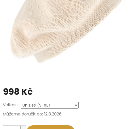
998 Kč
Měrná
Velikost
cena:
Můžeme doručit do:
12.8.2026