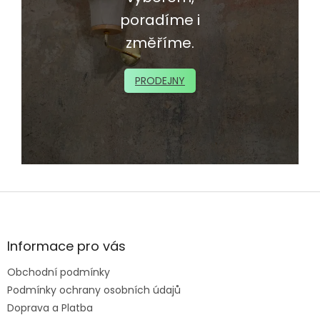
poradíme i
změříme.
PRODEJNY
Z
á
p
a
Informace pro vás
t
Obchodní podmínky
í
Podmínky ochrany osobních údajů
Doprava a Platba