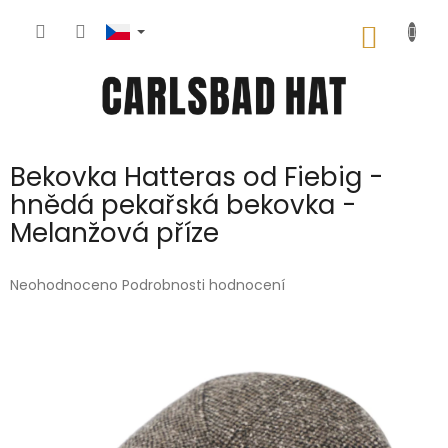
Přejít
na
NÁKUP
obsah
KOŠÍK
Bekovka Hatteras od Fiebig -
hnědá pekařská bekovka -
Melanžová příze
Průměrné
Neohodnoceno
Podrobnosti hodnocení
hodnocení
produktu
je
0,0
z
5
hvězdiček.