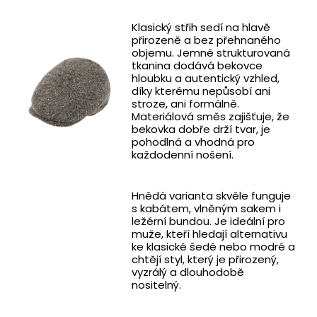
Klasický střih sedí na hlavě
přirozeně a bez přehnaného
objemu. Jemně strukturovaná
tkanina dodává bekovce
hloubku a autentický vzhled,
díky kterému nepůsobí ani
stroze, ani formálně.
Materiálová směs zajišťuje, že
bekovka dobře drží tvar, je
pohodlná a vhodná pro
každodenní nošení.
Hnědá varianta skvěle funguje
s kabátem, vlněným sakem i
ležérní bundou. Je ideální pro
muže, kteří hledají alternativu
ke klasické šedé nebo modré a
chtějí styl, který je přirozený,
vyzrálý a dlouhodobě
nositelný.