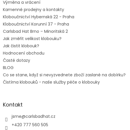
Výměna a vrácení
Kamenné prodejny a kontakty
Kloboučnictví Hybernská 22 - Praha
Kloboučnictví Korunní 37 - Praha
Carlsbad Hat Brno – Minoritská 2
Jak změřit velikost klobouku?
Jak čistit klobouk?
Hodnocení obchodu
Časté dotazy
BLOG
Co se stane, když si nevyzvednete zboží zaslané na dobírku?
Čistírna klobouků - naše služby péče o klobouky
Kontakt
jsme
@
carlsbadhat.cz
+420 777 560 505