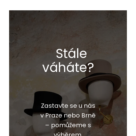
Stále
váháte?
Zastavte se u nás
v Praze nebo Brně
– pomůžeme s
výběrem,