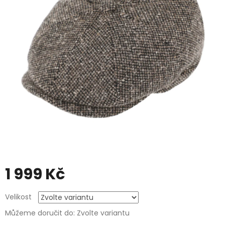
1 999 Kč
Měrná
Velikost
cena:
Můžeme doručit do:
Zvolte variantu