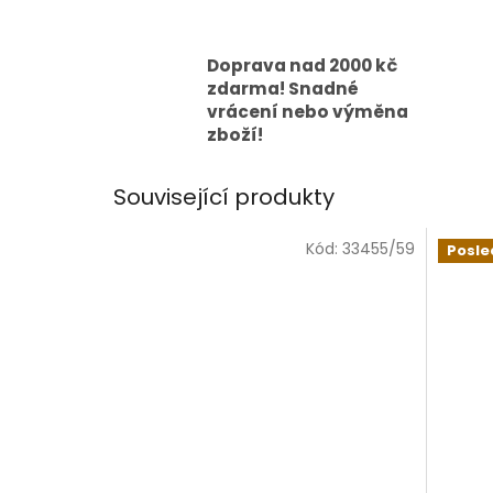
Doprava nad 2000 kč
zdarma! Snadné
vrácení nebo výměna
zboží!
Související produkty
Kód:
33455/59
Posle