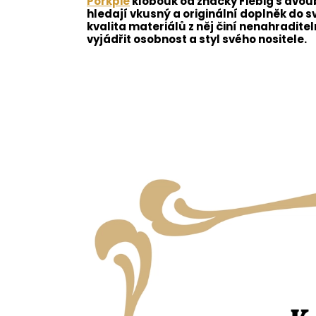
Porkpie
klobouk od značky Fiebig s dvoub
hledají vkusný a originální doplněk do s
kvalita materiálů z něj činí nenahradite
vyjádřit osobnost a styl svého nositele.