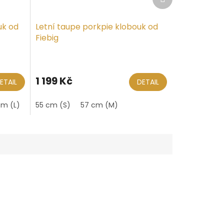
produkt
uk od
Letní taupe porkpie klobouk od
Fiebig
1 199 Kč
ETAIL
DETAIL
cm (L)
61 cm (XL)
55 cm (S)
57 cm (M)