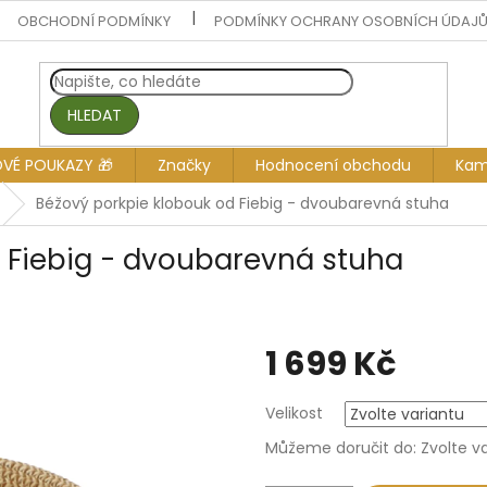
OBCHODNÍ PODMÍNKY
PODMÍNKY OCHRANY OSOBNÍCH ÚDAJ
HLEDAT
OVÉ POUKAZY 🎁
Značky
Hodnocení obchodu
Kam
Béžový porkpie klobouk od Fiebig - dvoubarevná stuha
 Fiebig - dvoubarevná stuha
1 699 Kč
Měrná
Velikost
cena:
Můžeme doručit do:
Zvolte v