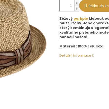
Přidat do ko
Béžový
porkpie
klobouk od
muže i ženy. Jeho charakte
který kombinuje elegantní
kvalitního plstěného materi
pohodlí nošení.
Materiál : 100% celulóza
Detailní informace