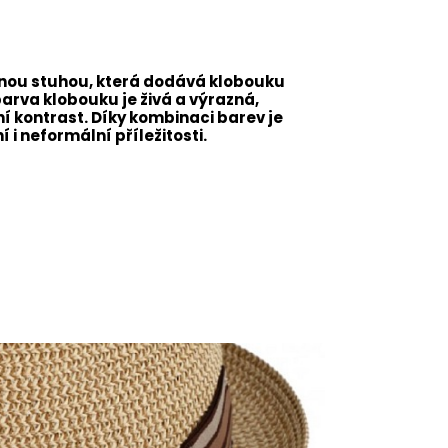
nou stuhou, která dodává klobouku
barva klobouku je živá a výrazná,
 kontrast. Díky kombinaci barev je
i neformální příležitosti.