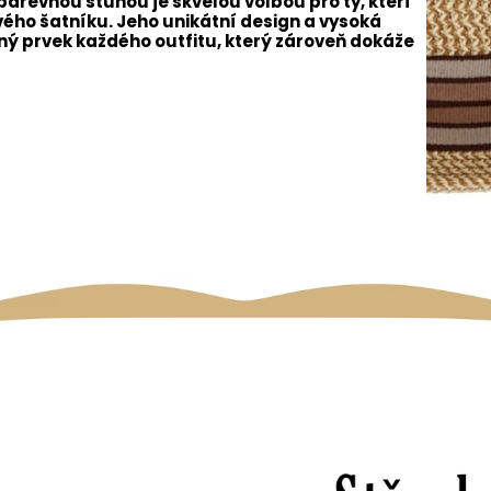
arevnou stuhou je skvělou volbou pro ty, kteří
vého šatníku. Jeho unikátní design a vysoká
lný prvek každého outfitu, který zároveň dokáže