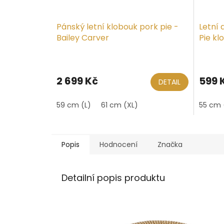
Pánský letní klobouk pork pie -
Letní
Bailey Carver
Pie kl
2 699 Kč
599 
DETAIL
59 cm (L)
61 cm (XL)
55 cm 
Popis
Hodnocení
Značka
Detailní popis produktu