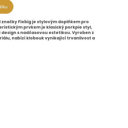
šíku
 značky Fiebig je stylovým doplňkem pro
ristickým prvkem je klasický porkpie styl,
 design s nadčasovou estetikou. Vyroben z
álu, nabízí klobouk vynikající trvanlivost a