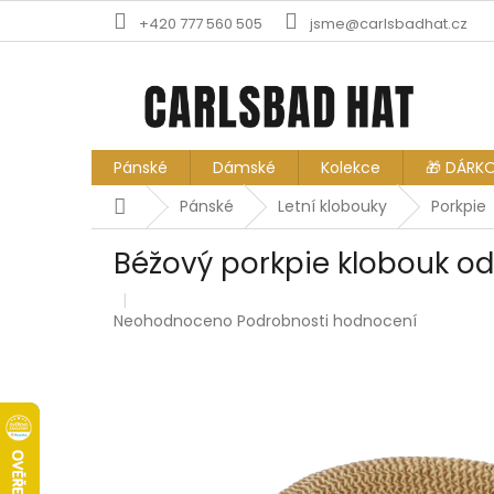
Přejít
+420 777 560 505
jsme@carlsbadhat.cz
na
obsah
Pánské
Dámské
Kolekce
🎁 DÁRK
Domů
Pánské
Letní klobouky
Porkpie
Béžový porkpie klobouk od
Průměrné
Neohodnoceno
Podrobnosti hodnocení
hodnocení
produktu
je
0,0
z
5
hvězdiček.