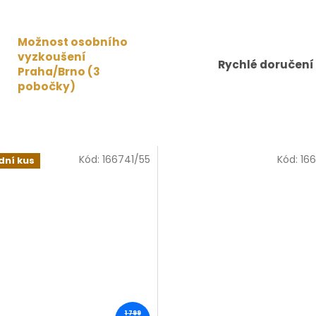
Možnost osobního
vyzkoušení
Rychlé doručení
Praha/Brno (3
pobočky)
Kód:
166741/55
Kód:
16
dní kus
1 799