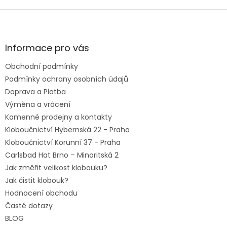
Z
á
p
a
Informace pro vás
t
Obchodní podmínky
í
Podmínky ochrany osobních údajů
Doprava a Platba
Výměna a vrácení
Kamenné prodejny a kontakty
Kloboučnictví Hybernská 22 - Praha
Kloboučnictví Korunní 37 - Praha
Carlsbad Hat Brno – Minoritská 2
Jak změřit velikost klobouku?
Jak čistit klobouk?
Hodnocení obchodu
Časté dotazy
BLOG