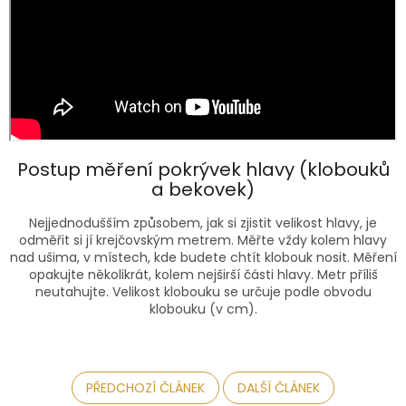
Postup měření pokrývek hlavy (klobouků
a bekovek)
Nejjednodušším způsobem, jak si zjistit velikost hlavy, je
odměřit si jí krejčovským metrem. Měřte vždy kolem hlavy
nad ušima, v místech, kde budete chtít klobouk nosit. Měření
opakujte několikrát, kolem nejširší části hlavy. Metr příliš
neutahujte. Velikost klobouku se určuje podle obvodu
klobouku (v cm).
PŘEDCHOZÍ ČLÁNEK
DALŠÍ ČLÁNEK