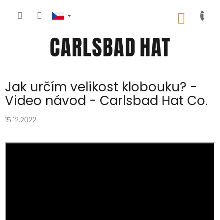
Přejít
na
NÁKUP
obsah
KOŠÍK
Jak určím velikost klobouku? -
Video návod - Carlsbad Hat Co.
15.12.2022