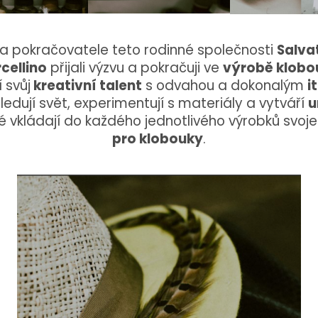
 a pokračovatele teto rodinné společnosti
Salva
cellino
přijali výzvu a pokračuji ve
výrobě klobo
 svůj
kreativní talent
s odvahou a dokonalým
i
sledují svět, experimentují s materiály a vytváří
u
é vkládají do každého jednotlivého výrobků svoj
pro klobouky
.