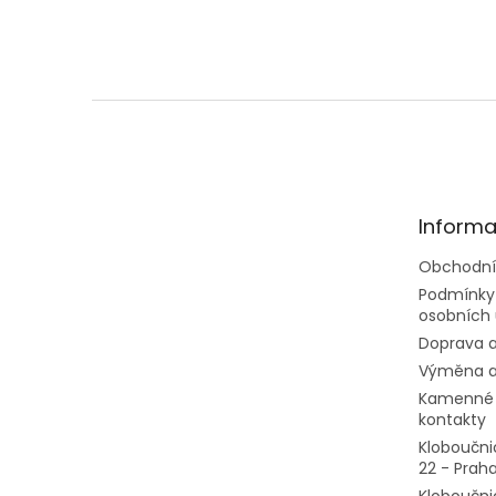
Z
á
p
a
t
Informa
í
Obchodní
Podmínky
osobních 
Doprava a
Výměna a
Kamenné 
kontakty
Kloboučni
22 - Prah