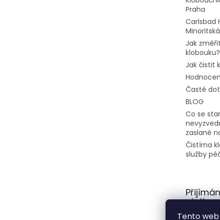
Kloboučni
Praha
Carlsbad 
Minoritská
Jak změřit
klobouku?
Jak čistit
Hodnocen
Časté do
BLOG
Co se stan
nevyzvedn
zaslané n
Čistírna 
služby pé
Přijímá
platby
Tento web 