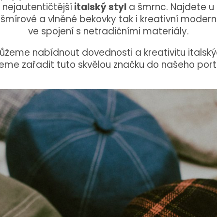
nejautentičtější
italský styl
a šmrnc. Najdete u 
kašmírové a vlněné bekovky tak i kreativní moder
ve spojení s netradičními materiály.
ůžeme nabídnout dovednosti a kreativitu italský
me zařadit tuto skvělou značku do našeho portf