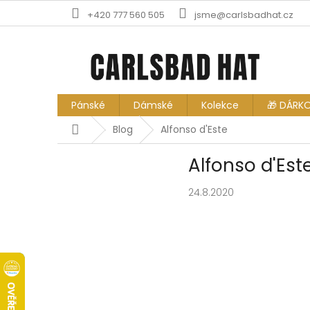
Přejít
+420 777 560 505
jsme@carlsbadhat.cz
na
obsah
Pánské
Dámské
Kolekce
🎁 DÁRK
Domů
Blog
Alfonso d'Este
Alfonso d'Est
24.8.2020