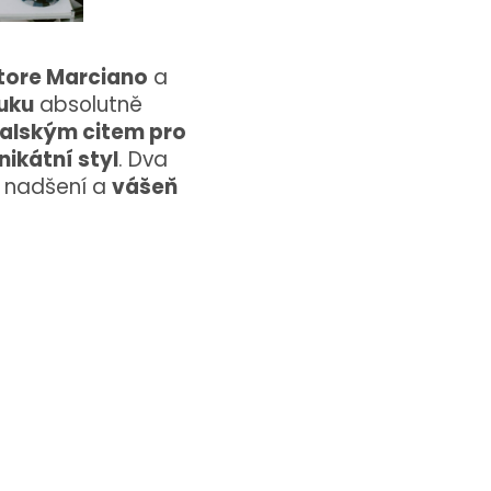
tore Marciano
a
uku
absolutně
talským citem pro
nikátní styl
. Dva
e nadšení a
vášeň