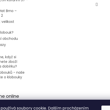
ctví Korunní 37 -
Hat Brno –
 2
 velikost
 klobouk?
í obchodu
tazy
e, když si
ete zboží
a dobírku?
klobouků - naše
če o klobouky
me online
používá soubory cookie. Dalším procházením