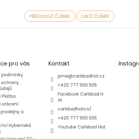
PŘEDCHOZÍ ČLÁNEK
DALŠÍ ČLÁNEK
ce pro vás
Kontakt
Instag
 podmínky
jsme
@
carlsbadhat.cz
 ochrany
+420 777 560 505
údajů
Facebook Carlsbad H
 Platba
at
 vrácení
carlsbadhatco/
prodejny a
+420 777 560 505
ctví Hybernská
Youtube Carlsbad Hat
a