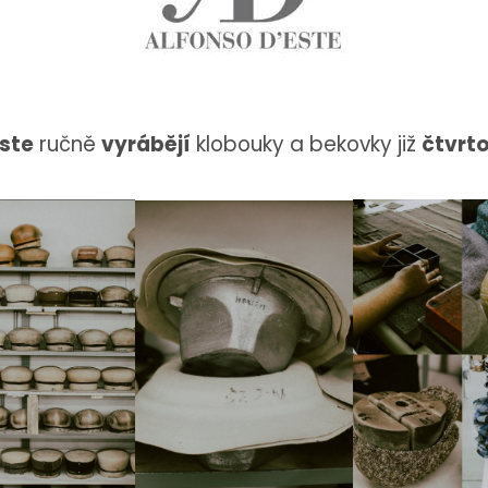
Este
ručně
vyrábějí
klobouky a bekovky již
čtvrt