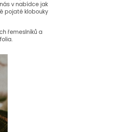
nás v nabídce jak
ně pojaté klobouky
ch řemeslníků a
olia.