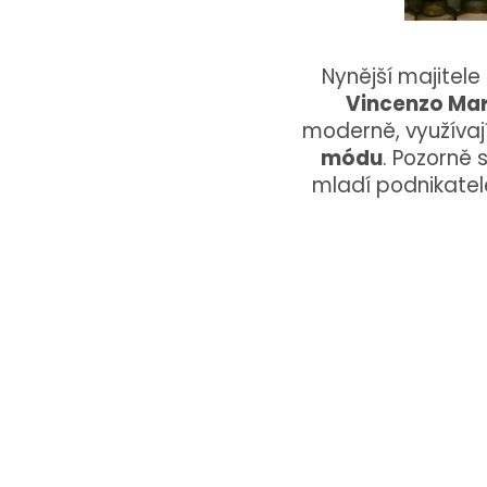
Nynější majitele
Vincenzo Mar
moderně, využívají
módu
. Pozorně 
mladí podnikatel