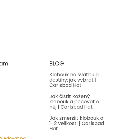
ram
BLOG
Klobouk na svatbu a
dostihy: jak vybrat |
Carlsbad Hat
Jak čistit kožený
klobouk a pečovat o
něj | Carlsbad Hat
Jak zmenšit klobouk o
1–2 velikosti | Carlsbad
Hat
Sledovat na