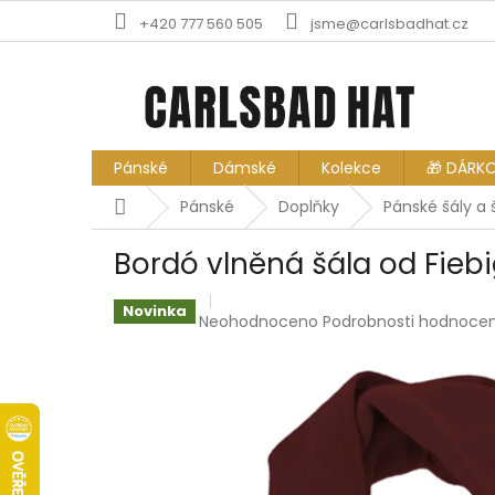
Přejít
+420 777 560 505
jsme@carlsbadhat.cz
na
obsah
Pánské
Dámské
Kolekce
🎁 DÁRK
Domů
Pánské
Doplňky
Pánské šály a 
Bordó vlněná šála od Fieb
Novinka
Průměrné
Neohodnoceno
Podrobnosti hodnocen
hodnocení
produktu
je
0,0
z
5
hvězdiček.