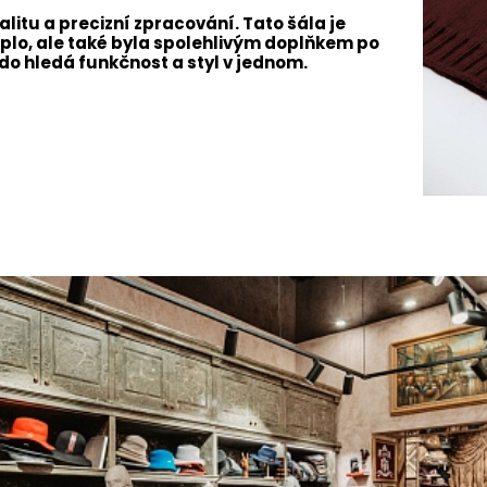
litu a precizní zpracování. Tato šála je
plo, ale také byla spolehlivým doplňkem po
do hledá funkčnost a styl v jednom.