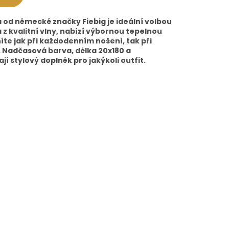
 od německé značky Fiebig je ideální volbou
z kvalitní vlny, nabízí výbornou tepelnou
níte jak při každodenním nošení, tak při
. Nadčasová barva, délka 20x180 a
jí stylový doplněk pro jakýkoli outfit.