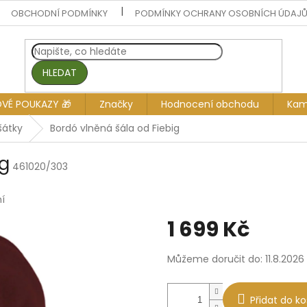
OBCHODNÍ PODMÍNKY
PODMÍNKY OCHRANY OSOBNÍCH ÚDAJ
HLEDAT
OVÉ POUKAZY 🎁
Značky
Hodnocení obchodu
Kam
šátky
Bordó vlněná šála od Fiebig
ig
461020/303
í
1 699 Kč
Měrná
Můžeme doručit do:
11.8.2026
cena:
Přidat do ko