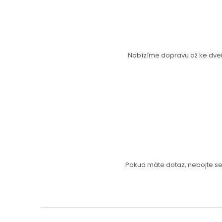
Nabízíme dopravu až ke dveř
Pokud máte dotaz, nebojte s
Z