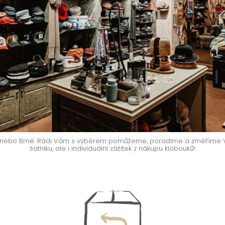
e nebo Brně. Rádi Vám s výběrem pomůžeme, poradíme a změříme V
šatníku, ale i individuální zážitek z nákupu klobouků!