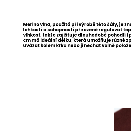
Merino vlna, použitá při výrobě této šály, j
lehkostí a schopností přirozeně regulovat te
vlhkost, takže zajišťuje dlouhodobé pohodlí i p
cm má ideální délku, která umožňuje různé z
uvázat kolem krku nebo ji nechat volně polož