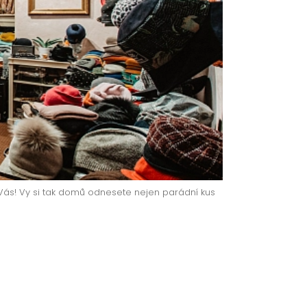
ás! Vy si tak domů odnesete nejen parádní kus