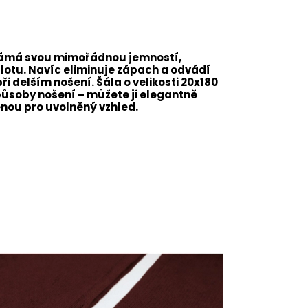
e známá svou mimořádnou jemností,
plotu. Navíc eliminuje zápach a odvádí
ři delším nošení. Šála o velikosti 20x180
působy nošení – můžete ji elegantně
enou pro uvolněný vzhled.