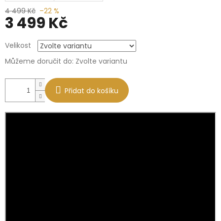
4 499 Kč
–22 %
3 499 Kč
Měrná
Velikost
cena:
Můžeme doručit do:
Zvolte variantu
Přidat do košíku