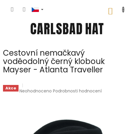
Přejít
na
NÁKUP
obsah
KOŠÍK
Cestovní nemačkavý
voděodolný černý klobouk
Mayser - Atlanta Traveller
Akce
Průměrné
Neohodnoceno
Podrobnosti hodnocení
hodnocení
produktu
je
0,0
z
5
hvězdiček.