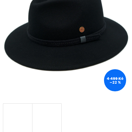
4 499 Kč
–22 %