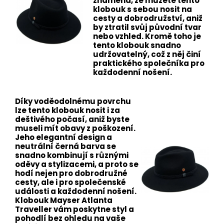
znamená, že můžete tento
klobouk s sebou nosit na
cesty a dobrodružství, aniž
by ztratil svůj původní tvar
nebo vzhled. Kromě toho je
tento klobouk snadno
udržovatelný, což z něj činí
praktického společníka pro
každodenní nošení.
Díky voděodolnému povrchu
lze tento klobouk nosit i za
deštivého počasí, aniž byste
museli mít obavy z poškození.
Jeho elegantní design a
neutrální černá barva se
snadno kombinují s různými
oděvy a stylizacemi, a proto se
hodí nejen pro dobrodružné
cesty, ale i pro společenské
události a každodenní nošení.
Klobouk Mayser Atlanta
Traveller vám poskytne styl a
pohodlí bez ohledu na vaše