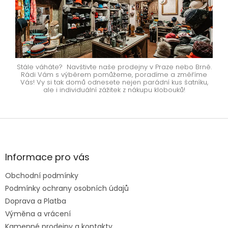
Stále váháte? Navštivte naše prodejny v Praze nebo Brně.
Rádi Vám s výběrem pomůžeme, poradíme a změříme
Vás! Vy si tak domů odnesete nejen parádní kus šatníku,
ale i individuální zážitek z nákupu klobouků!
Z
á
p
a
Informace pro vás
t
Obchodní podmínky
í
Podmínky ochrany osobních údajů
Doprava a Platba
Výměna a vrácení
Kamenné prodejny a kontakty