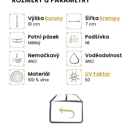
ROZMĚRY a PARAMETRY
Výška
koruny
Šířka
krempy
10 cm
7 cm
Potní pásek
Podšívka
Měkký
NE
Nemačkavý
Voděodolnost
ANO
ANO
Materiál
UV Faktor
100 % vlna
50