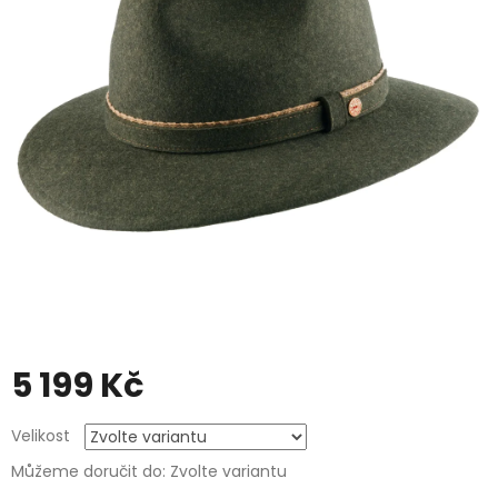
5 199 Kč
Měrná
Velikost
cena:
Můžeme doručit do:
Zvolte variantu