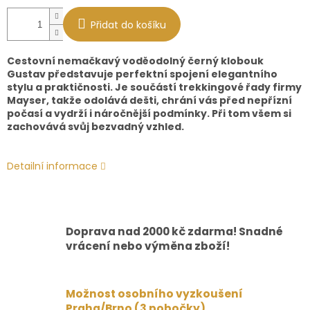
Přidat do košíku
Cestovní nemačkavý voděodolný černý klobouk
Gustav představuje perfektní spojení elegantního
stylu a praktičnosti. Je součástí trekkingové řady firmy
Mayser, takže odolává dešti, chrání vás před nepřízní
počasí a vydrží i náročnější podmínky. Při tom všem si
zachovává svůj bezvadný vzhled.
Detailní informace
Doprava nad 2000 kč zdarma! Snadné
vrácení nebo výměna zboží!
Možnost osobního vyzkoušení
Praha/Brno (3 pobočky)