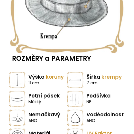
ROZMĚRY a PARAMETRY
Výška
koruny
Šířka
krempy
11 cm
7 cm
Potní pásek
Podšívka
Měkký
NE
Nemačkavý
Voděodolnost
ANO
ANO
Materiál
UV Faktor