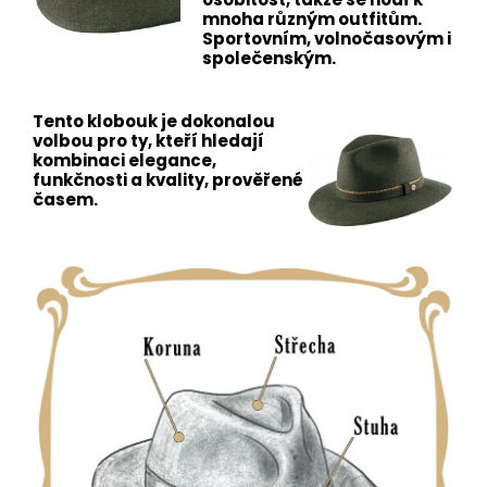
mnoha různým outfitům.
Sportovním, volnočasovým i
společenským.
Tento klobouk je dokonalou
volbou pro ty, kteří hledají
kombinaci elegance,
funkčnosti a kvality, prověřené
časem.