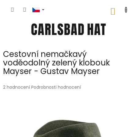
Přejít
na
NÁKUP
obsah
KOŠÍK
Cestovní nemačkavý
voděodolný zelený klobouk
Mayser - Gustav Mayser
Průměrné
2 hodnocení
Podrobnosti hodnocení
hodnocení
produktu
je
5,0
z
5
hvězdiček.