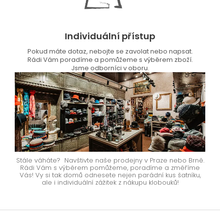
Individuální přístup
Pokud máte dotaz, nebojte se zavolat nebo napsat.
Rádi Vám poradíme a pomůžeme s výběrem zboží.
Jsme odborníci v oboru.
Stále váháte? Navštivte naše prodejny v Praze nebo Brně.
Rádi Vám s výběrem pomůžeme, poradíme a změříme
Vás! Vy si tak domů odnesete nejen parádní kus šatníku,
ale i individuální zážitek z nákupu klobouků!
Z