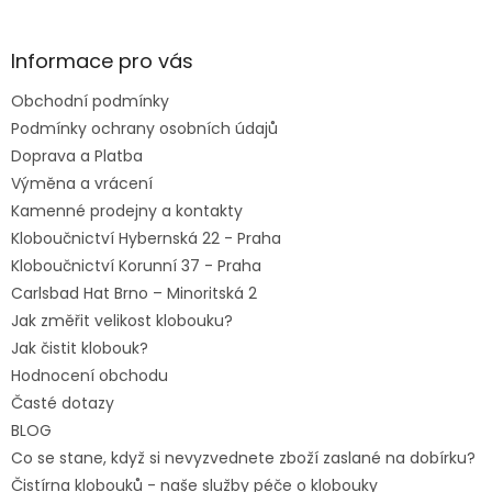
á
p
a
Informace pro vás
t
Obchodní podmínky
í
Podmínky ochrany osobních údajů
Doprava a Platba
Výměna a vrácení
Kamenné prodejny a kontakty
Kloboučnictví Hybernská 22 - Praha
Kloboučnictví Korunní 37 - Praha
Carlsbad Hat Brno – Minoritská 2
Jak změřit velikost klobouku?
Jak čistit klobouk?
Hodnocení obchodu
Časté dotazy
BLOG
Co se stane, když si nevyzvednete zboží zaslané na dobírku?
Čistírna klobouků - naše služby péče o klobouky