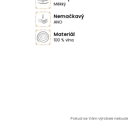
Měkký
Nemačkavý
ANO
Materiál
100 % vlna
Pokud se Vám výrobek nebude l