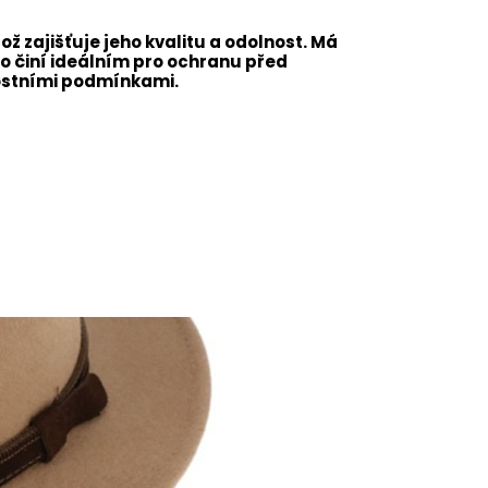
což zajišťuje jeho kvalitu a odolnost. Má
ho činí ideálním pro ochranu před
ostními podmínkami.