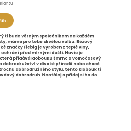
ariantu
šíku
erý ti bude věrným společníkem na každém
ty, máme pro tebe skvělou volbu. Béžový
é značky Fiebig je vyroben z teplé vlny,
a ochrání před mírnými dešti. Navíc je
která přidává klobouku šmrnc a volnočasový
na dobrodružství v divoké přírodě nebo chceš
rochu dobrodružného stylu, tento klobouk ti
dový dobrodruh. Neotálej a přidej si ho do