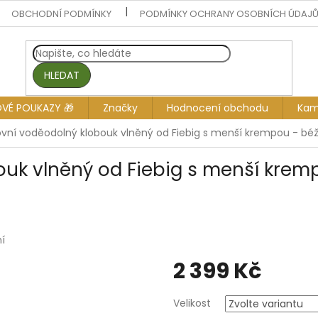
OBCHODNÍ PODMÍNKY
PODMÍNKY OCHRANY OSOBNÍCH ÚDAJ
HLEDAT
OVÉ POUKAZY 🎁
Značky
Hodnocení obchodu
Kam
vní voděodolný klobouk vlněný od Fiebig s menší krempou - bé
ouk vlněný od Fiebig s menší krem
í
2 399 Kč
Měrná
Velikost
cena: