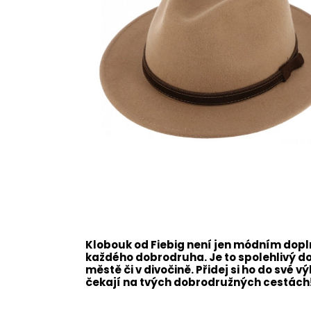
Klobouk od Fiebig není jen módním dop
každého dobrodruha. Je to spolehlivý d
městě či v divočině. Přidej si ho do své 
čekají na tvých dobrodružných cestách