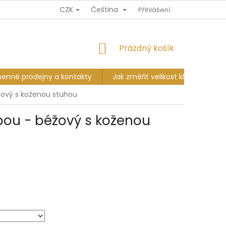
CZK
Čeština
Ů
DOPRAVA A PLATBA
VÝMĚNA A VRÁCENÍ
Přihlášení
KAMENNÉ PR
NÁKUPNÍ
Prázdný košík
KOŠÍK
enné prodejny a kontakty
Jak změřit velikost klobouku?
žový s koženou stuhou
pou - béžový s koženou