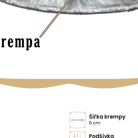
Šířka krempy
6 cm
Podšívka