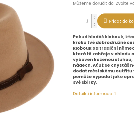
Můžeme doručit do:
Zvolte v
Přidat do ko
Pokud hledáš klobouk, kt
kroku tvé dobrodružné ces
klobouk od tradiční německ
která tě zahřeje v chladu 
vybaven koženou stuhou, 
nádech. Ať už se chystáš 
dodat městskému outfitu t
pomůže vypadat jako oprav
své sbírky.
Detailní informace