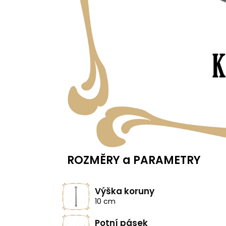
ROZMĚRY a PARAMETRY
Výška koruny
10 cm
Potní pásek