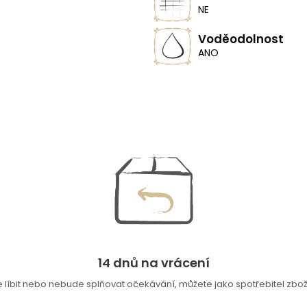
NE
Voděodolnost
ANO
14 dnů na vrácení
íbit nebo nebude splňovat očekávání, můžete jako spotřebitel zboží 