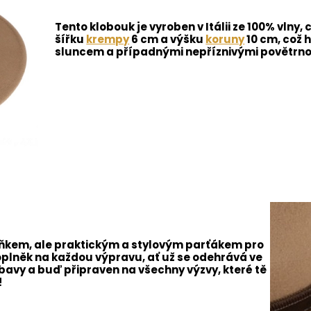
Tento klobouk je vyroben v Itálii ze 100% vlny, 
šířku
krempy
6 cm a výšku
koruny
10 cm, což 
sluncem a případnými nepříznivými povětrn
lňkem, ale praktickým a stylovým parťákem pro
oplněk na každou výpravu, ať už se odehrává ve
výbavy a buď připraven na všechny výzvy, které tě
!