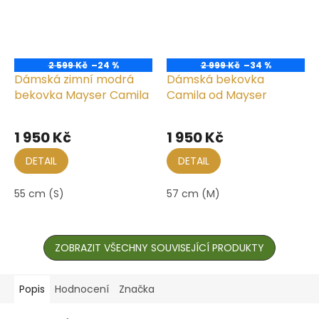
2 599 Kč
–24 %
2 999 Kč
–34 %
Dámská zimní modrá
Dámská bekovka
bekovka Mayser Camila
Camila od Mayser
1 950 Kč
1 950 Kč
DETAIL
DETAIL
55 cm (S)
57 cm (M)
ZOBRAZIT VŠECHNY SOUVISEJÍCÍ PRODUKTY
Popis
Hodnocení
Značka