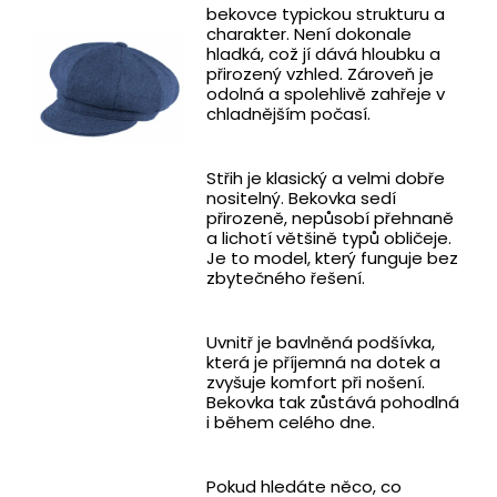
bekovce typickou strukturu a
charakter. Není dokonale
hladká, což jí dává hloubku a
přirozený vzhled. Zároveň je
odolná a spolehlivě zahřeje v
chladnějším počasí.
Střih je klasický a velmi dobře
nositelný. Bekovka sedí
přirozeně, nepůsobí přehnaně
a lichotí většině typů obličeje.
Je to model, který funguje bez
zbytečného řešení.
Uvnitř je bavlněná podšívka,
která je příjemná na dotek a
zvyšuje komfort při nošení.
Bekovka tak zůstává pohodlná
i během celého dne.
Pokud hledáte něco, co