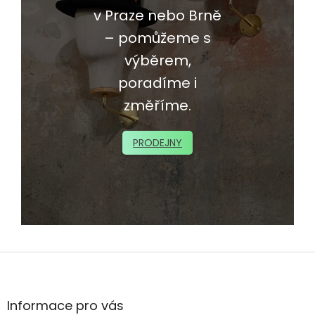
v Praze nebo Brně
– pomůžeme s
výběrem,
poradíme i
změříme.
PRODEJNY
Z
á
p
a
Informace pro vás