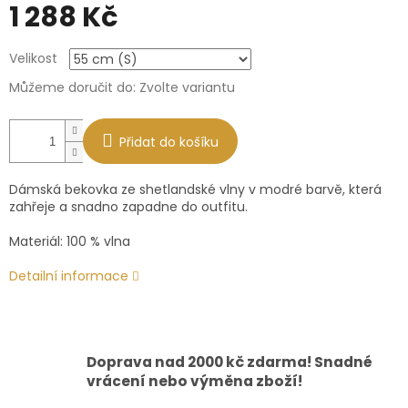
1 288 Kč
Měrná
Velikost
cena:
Můžeme doručit do:
Zvolte variantu
Přidat do košíku
Dámská bekovka ze shetlandské vlny v modré barvě, která
zahřeje a snadno zapadne do outfitu.
Materiál: 100 % vlna
Detailní informace
Doprava nad 2000 kč zdarma! Snadné
vrácení nebo výměna zboží!