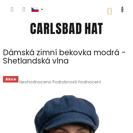
Přejít
na
NÁKUP
obsah
KOŠÍK
Dámská zimní bekovka modrá -
Shetlandská vlna
Akce
Průměrné
Neohodnoceno
Podrobnosti hodnocení
hodnocení
produktu
je
0,0
z
5
hvězdiček.