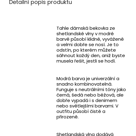
Detailní popis produktu
Tahle dámská bekovka ze
shetlandské vlny v modré
barvě působí klidně, vyváženě
a velmi dobře se nosí. Je to
odstín, po kterém můžete
sáhnout každý den, aniž byste
musela řešit, jestli se hodí.
Modrá barva je univerzální a
snadno kombinovatelná.
Funguje s neutrálními tóny jako
černá, šedá nebo béžová, ale
dobře vypadá i s denimem
nebo světlejšími barvami. V
outfitu působí čistě a
přirozeně.
Shetlandská vlna dodává