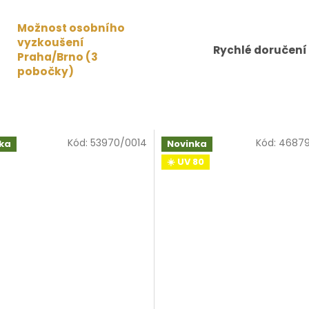
Možnost osobního
vyzkoušení
Rychlé doručení
Praha/Brno (3
pobočky)
Kód:
53970/0014
Kód:
46879
ka
Novinka
☀️ UV 80