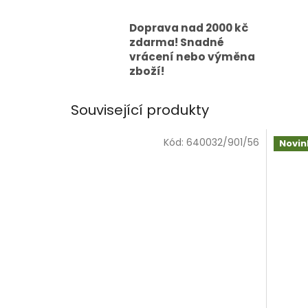
Doprava nad 2000 kč
zdarma! Snadné
vrácení nebo výměna
zboží!
Související produkty
Kód:
640032/901/56
Novin