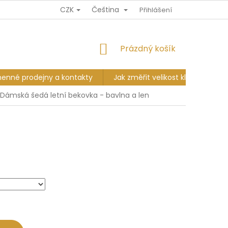
CZK
Čeština
Ů
DOPRAVA A PLATBA
VÝMĚNA A VRÁCENÍ
Přihlášení
KAMENNÉ PR
NÁKUPNÍ
Prázdný košík
KOŠÍK
enné prodejny a kontakty
Jak změřit velikost klobouku?
Dámská šedá letní bekovka - bavlna a len