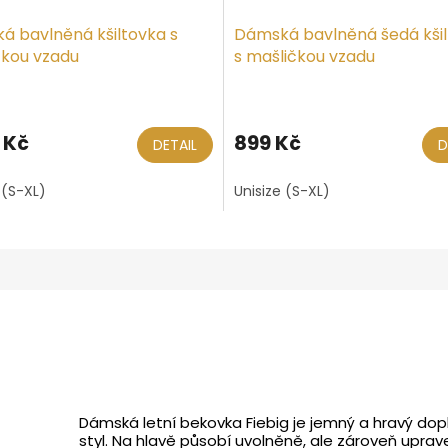
á bavlněná kšiltovka s
Dámská bavlněná šedá kši
čkou vzadu
s mašličkou vzadu
 Kč
899 Kč
DETAIL
D
 (S-XL)
Unisize (S-XL)
Dámská letní bekovka Fiebig je jemný a hravý dopl
styl. Na hlavě působí uvolněně, ale zároveň upra