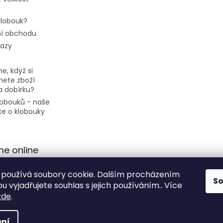
 klobouk?
í obchodu
tazy
e, když si
ete zboží
a dobírku?
klobouků - naše
če o klobouky
me online
používá soubory cookie. Dalším procházením
S
 vyjadřujete souhlas s jejich používáním.. Více
zde
.
ní