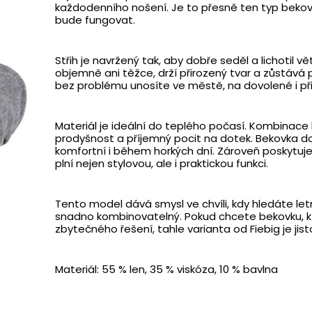
každodenního nošení. Je to přesně ten typ bekov
bude fungovat.
Střih je navržený tak, aby dobře seděl a lichotil 
objemně ani těžce, drží přirozený tvar a zůstává p
bez problému unosíte ve městě, na dovolené i při
Materiál je ideální do teplého počasí. Kombinace ln
prodyšnost a příjemný pocit na dotek. Bekovka d
komfortní i během horkých dní. Zároveň poskytuj
plní nejen stylovou, ale i praktickou funkci.
Tento model dává smysl ve chvíli, kdy hledáte letn
snadno kombinovatelný. Pokud chcete bekovku, k
zbytečného řešení, tahle varianta od Fiebig je jist
Materiál: 55 % len, 35 % viskóza, 10 % bavlna