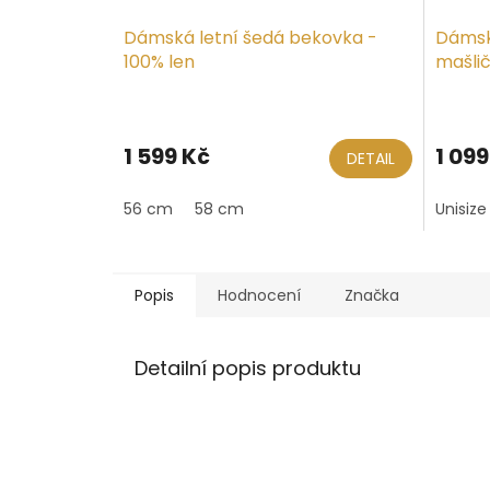
Dámská letní šedá bekovka -
Dámsk
100% len
mašli
1 599 Kč
1 099
DETAIL
56 cm
58 cm
Unisize
Popis
Hodnocení
Značka
Detailní popis produktu