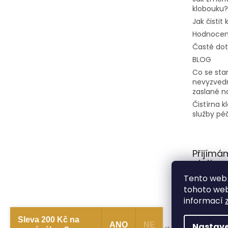
klobouku?
Jak čistit
Hodnocen
Časté do
BLOG
Co se stan
nevyzvedn
zaslané n
Čistírna 
služby pé
Přijímá
platby
Tento web 
tohoto webu
informací
Sleva 200 Kč na
ANO
NE
Nastave