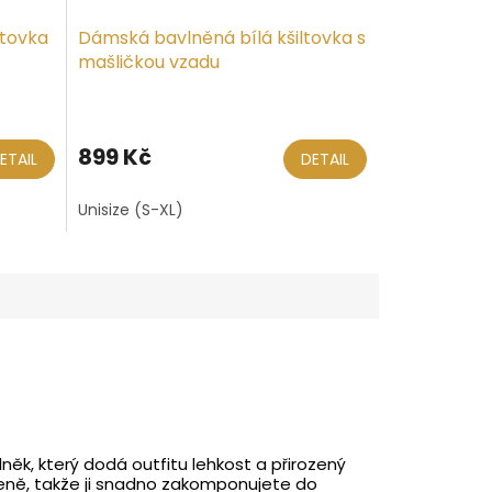
ltovka
Dámská bavlněná bílá kšiltovka s
mašličkou vzadu
899 Kč
ETAIL
DETAIL
Unisize (S-XL)
něk, který dodá outfitu lehkost a přirozený
veně, takže ji snadno zakomponujete do