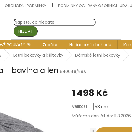
OBCHODNÍ PODMÍNKY
PODMÍNKY OCHRANY OSOBNÍCH ÚDAJ
HLEDAT
OVÉ POUKAZY 🎁
Značky
Hodnocení obchodu
Kam
y
Letní bekovky a kšiltovky
Dámské letní bekovky
 - bavlna a len
640046/58A
1 498 Kč
Měrná
Velikost
cena:
Můžeme doručit do:
11.8.2026