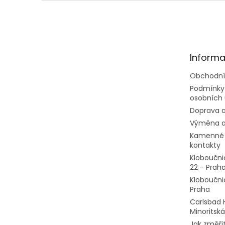
Z
á
p
a
t
Informa
í
Obchodní
Podmínky
osobních 
Doprava a
Výměna a
Kamenné 
kontakty
Kloboučni
22 - Prah
Kloboučni
Praha
Carlsbad 
Minoritská
Jak změřit