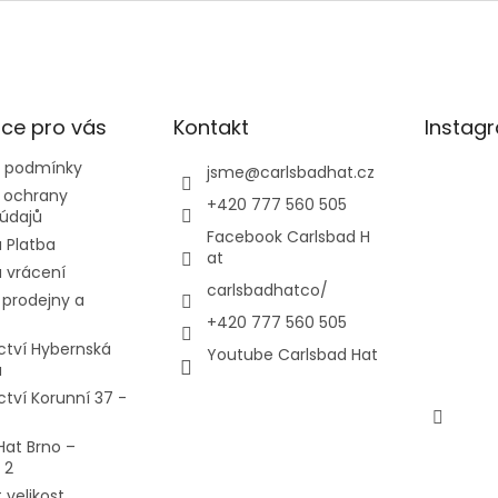
ce pro vás
Kontakt
Instag
 podmínky
jsme
@
carlsbadhat.cz
 ochrany
+420 777 560 505
údajů
Facebook Carlsbad H
 Platba
at
 vrácení
carlsbadhatco/
prodejny a
+420 777 560 505
ctví Hybernská
Youtube Carlsbad Hat
a
ctví Korunní 37 -
Hat Brno –
 2
 velikost