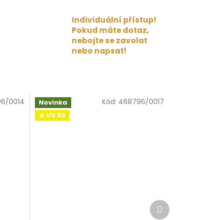
Individuální přístup!
Pokud máte dotaz,
nebojte se zavolat
nebo napsat!
6/0014
Kód:
468796/0017
Novinka
☀️ UV 80
Další
produkt