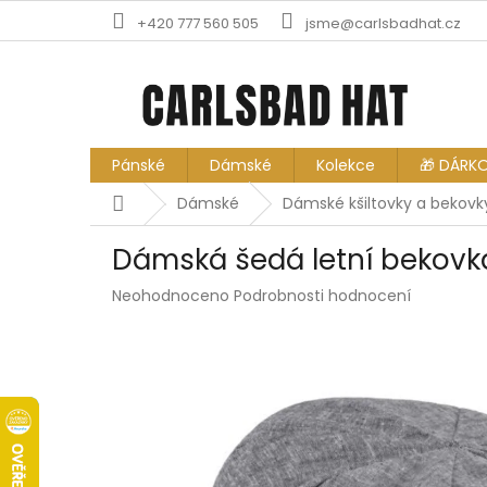
Přejít
+420 777 560 505
jsme@carlsbadhat.cz
na
obsah
Pánské
Dámské
Kolekce
🎁 DÁRK
Domů
Dámské
Dámské kšiltovky a bekovk
Dámská šedá letní bekovka
Průměrné
Neohodnoceno
Podrobnosti hodnocení
hodnocení
produktu
je
0,0
z
5
hvězdiček.