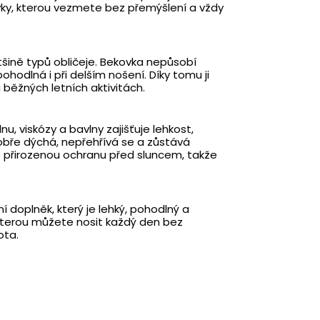
ky, kterou vezmete bez přemýšlení a vždy
většině typů obličeje. Bekovka nepůsobí
ohodlná i při delším nošení. Díky tomu ji
 běžných letních aktivitách.
u, viskózy a bavlny zajišťuje lehkost,
obře dýchá, nepřehřívá se a zůstává
e přirozenou ochranu před sluncem, takže
í doplněk, který je lehký, pohodlný a
terou můžete nosit každý den bez
ota.