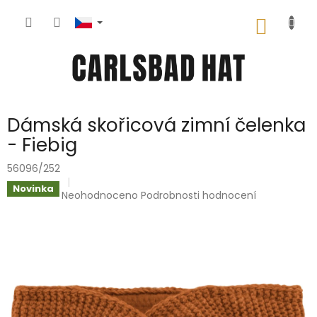
Přejít
na
NÁKUP
obsah
KOŠÍK
Dámská skořicová zimní čelenka
- Fiebig
56096/252
Novinka
Průměrné
Neohodnoceno
Podrobnosti hodnocení
hodnocení
produktu
je
0,0
z
5
hvězdiček.