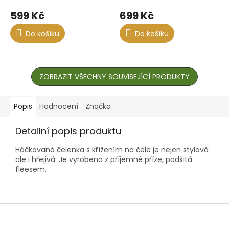
599 Kč
699 Kč
Do košíku
Do košíku
ZOBRAZIT VŠECHNY SOUVISEJÍCÍ PRODUKTY
Popis
Hodnocení
Značka
Detailní popis produktu
Háčkovaná čelenka s křížením na čele je nejen stylová
ale i hřejivá. Je vyrobena z příjemné příze, podšitá
fleesem.
Z
á