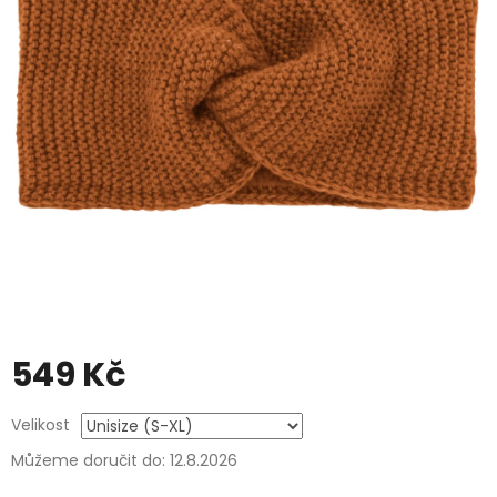
549 Kč
Měrná
Velikost
cena:
Můžeme doručit do:
12.8.2026