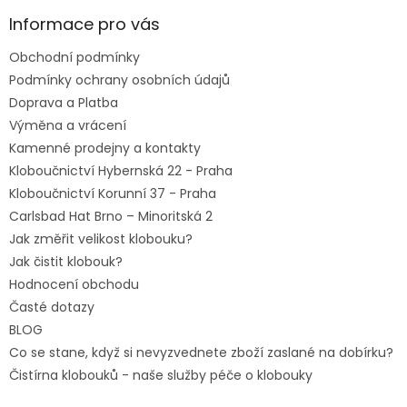
p
a
Informace pro vás
t
Obchodní podmínky
í
Podmínky ochrany osobních údajů
Doprava a Platba
Výměna a vrácení
Kamenné prodejny a kontakty
Kloboučnictví Hybernská 22 - Praha
Kloboučnictví Korunní 37 - Praha
Carlsbad Hat Brno – Minoritská 2
Jak změřit velikost klobouku?
Jak čistit klobouk?
Hodnocení obchodu
Časté dotazy
BLOG
Co se stane, když si nevyzvednete zboží zaslané na dobírku?
Čistírna klobouků - naše služby péče o klobouky