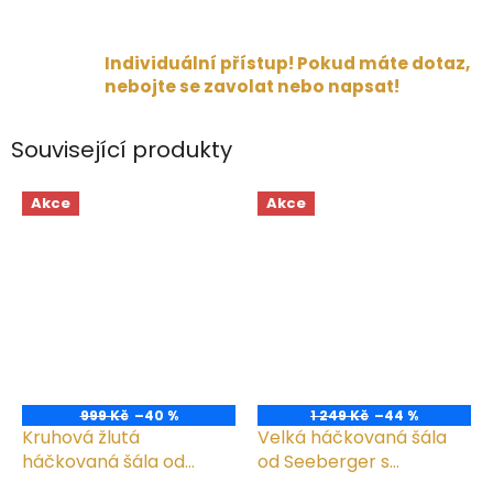
Individuální přístup! Pokud máte dotaz,
nebojte se zavolat nebo napsat!
Související produkty
Akce
Akce
999 Kč
–40 %
1 249 Kč
–44 %
Kruhová žlutá
Velká háčkovaná šála
háčkovaná šála od
od Seeberger s
Seeberger
třásněmi