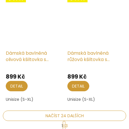
Dámská bavlněná
Dámská bavlněná
olivová kšiltovka s
růžová kšiltovka s
mašličkou vzadu
mašličkou vzadu
899 Kč
899 Kč
DETAIL
DETAIL
Unisize (S-XL)
Unisize (S-XL)
NAČÍST 24 DALŠÍCH
S
1
3
t