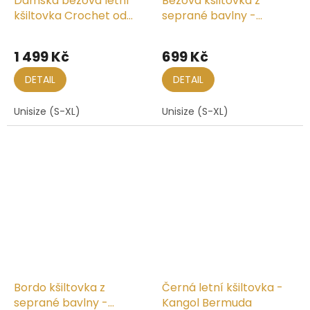
Dámská béžová letní
Béžová kšiltovka z
kšiltovka Crochet od
seprané bavlny -
Fiebig
Baseball Cap Washed
Cotton
1 499 Kč
699 Kč
DETAIL
DETAIL
Unisize (S-XL)
Unisize (S-XL)
Bordo kšiltovka z
Černá letní kšiltovka -
seprané bavlny -
Kangol Bermuda