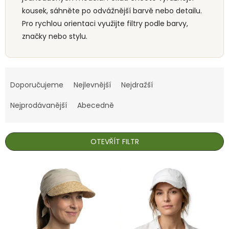
kousek, sáhněte po odvážnější barvě nebo detailu.
Pro rychlou orientaci využijte filtry podle barvy,
značky nebo stylu.
Ř
a
Doporučujeme
Nejlevnější
Nejdražší
z
e
Nejprodávanější
Abecedně
n
í
p
OTEVŘÍT FILTR
r
o
V
d
ý
u
p
k
i
t
s
ů
p