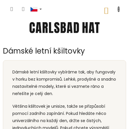
Přejít
na
NÁKUP
obsah
KOŠÍK
Dámské letní kšiltovky
Dámské letní kšiltovky vybíráme tak, aby fungovaly
v horku bez kompromisů. Lehké, prodyšné a snadno
nastavitelné modely, které si vezmete ráno a
neřešíte je celý den.
Většina kšiltovek je unisize, takže se přizpůsobí
pomocí zadního zapínání. Pokud hledáte něco
univerzálního na každý den, držte se čistých,
jednoduchých modelů. Pokud chcete výraznější