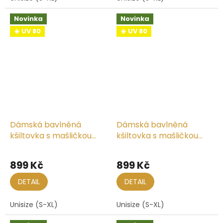
Novinka
Novinka
☀️ UV 80
☀️ UV 80
Dámská bavlněná
Dámská bavlněná
kšiltovka s mašličkou
kšiltovka s mašličkou
vzadu
vzadu
899 Kč
899 Kč
DETAIL
DETAIL
Unisize (S-XL)
Unisize (S-XL)