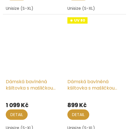
Unisize (S-XL)
Unisize (S-XL)
☀️ UV 80
Dámská bavlněná
Dámská bavlněná
kšiltovka s mašličkou
kšiltovka s mašličkou
vzadu
vzadu
1 099 Kč
899 Kč
DETAIL
DETAIL
Unisize (S-XL)
Unisize (S-XL)