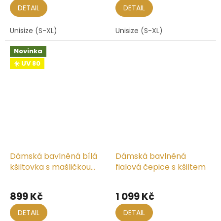
DETAIL
DETAIL
Unisize (S-XL)
Unisize (S-XL)
Novinka
☀️ UV 80
Dámská bavlněná bílá
Dámská bavlněná
kšiltovka s mašličkou
fialová čepice s kšiltem
vzadu
899 Kč
1 099 Kč
DETAIL
DETAIL