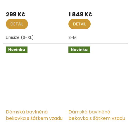
Baseball Cap Washed
Cotton
299 Kč
1 849 Kč
DETAIL
DETAIL
Unisize (S-XL)
S-M
Novinka
Novinka
Dámská bavlněná
Dámská bavlněná
bekovka s šátkem vzadu
bekovka s šátkem vzadu