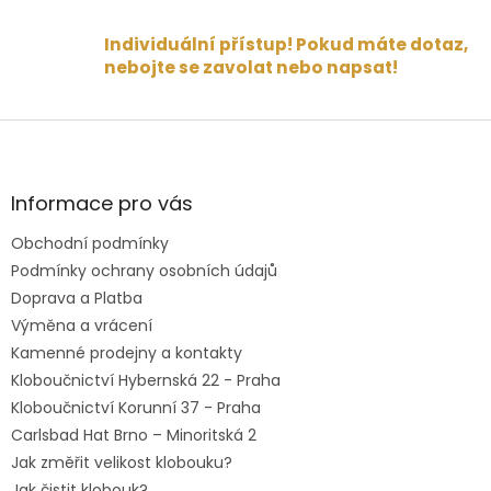
Individuální přístup! Pokud máte dotaz,
nebojte se zavolat nebo napsat!
Z
á
p
a
Informace pro vás
t
Obchodní podmínky
í
Podmínky ochrany osobních údajů
Doprava a Platba
Výměna a vrácení
Kamenné prodejny a kontakty
Kloboučnictví Hybernská 22 - Praha
Kloboučnictví Korunní 37 - Praha
Carlsbad Hat Brno – Minoritská 2
Jak změřit velikost klobouku?
Jak čistit klobouk?