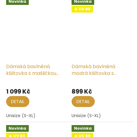
Novinka
Novinka
☀️ UV 80
Dámská bavlněná
Dámská bavlněná
kšiltovka s mašličkou
modrá kšiltovka s
vzadu
mašličkou vzadu
1 099 Kč
899 Kč
DETAIL
DETAIL
Unisize (S-XL)
Unisize (S-XL)
Novinka
Novinka
☀️ UV 80
☀️ UV 80