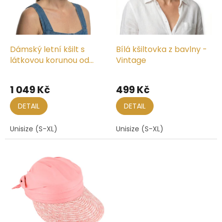
r
o
d
u
k
Dámský letní kšilt s
Bílá kšiltovka z bavlny -
t
látkovou korunou od
Vintage
ů
Fiebig
1 049 Kč
499 Kč
DETAIL
DETAIL
Unisize (S-XL)
Unisize (S-XL)