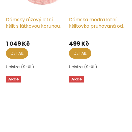
Dámský růžový letní
Dámská modrá letní
kšilt s látkovou korunou
kšiltovka pruhovaná od
od Fiebig
Fiebig
1 049 Kč
499 Kč
DETAIL
DETAIL
Unisize (S-XL)
Unisize (S-XL)
Akce
Akce