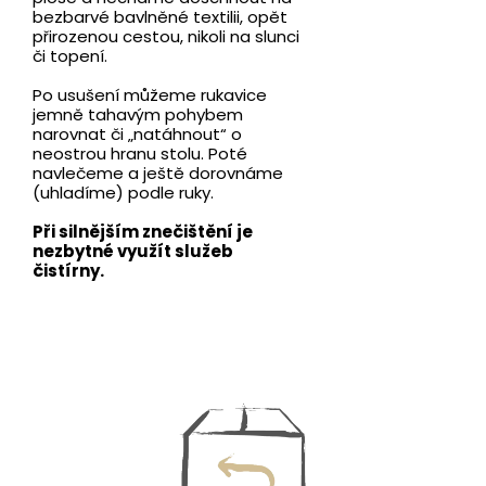
bezbarvé bavlněné textilii, opět
přirozenou cestou, nikoli na slunci
či topení.
Po usušení můžeme rukavice
jemně tahavým pohybem
narovnat či „natáhnout“ o
neostrou hranu stolu. Poté
navlečeme a ještě dorovnáme
(uhladíme) podle ruky.
Při silnějším znečištění je
nezbytné využít služeb
čistírny.