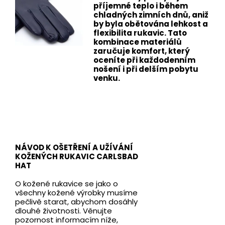
příjemné teplo i během
chladných zimních dnů, aniž
by byla obětována lehkost a
flexibilita rukavic. Tato
kombinace materiálů
zaručuje komfort, který
oceníte při každodenním
nošení i při delším pobytu
venku.
NÁVOD K OŠETŘENÍ A UŽÍVÁNÍ
KOŽENÝCH RUKAVIC CARLSBAD
HAT
O kožené rukavice se jako o
všechny kožené výrobky musíme
pečlivě starat, abychom dosáhly
dlouhé životnosti. Věnujte
pozornost informacím níže,