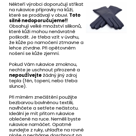
Někteří výrobci doporučují stříkat
na rukavice přípravky na kůži,
které se prodávají v obuvi.
Toto
silně nedoporučujeme!!
Obsahují velké množství silikonů,
které kůži mohou nenávratně
poškodit. Je třeba vzít v úvahu,
že kůže po namočení ztmavne a
lehce ztvrdne. Při opětovném
nošení se kůže zjemní.
Pokud Vám rukavice zmoknou,
nechte je uschnout přirozeně a
nepoužívejte
žádný jiný zdroj
tepla (fén, topení, nebo třeba
slunce).
Při mírném znečištění použijte
bezbarvou bavlněnou textilii,
navlhčete a setřete nečistotu.
Ideální je mít přitom rukavice
oblečené na ruce. Neměli byste
rukavice namáčet. Opatrně
sundejte z ruky, uhlaďte na rovné
ploše a necháme doschnout na