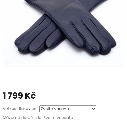
1 799 Kč
Měrná
Velikost Rukavice
cena:
Můžeme doručit do:
Zvolte variantu