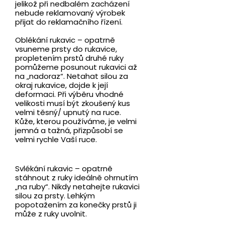
jelikož při nedbalém zacházení
nebude reklamovaný výrobek
přijat do reklamačního řízení.
Oblékání rukavic – opatrně
vsuneme prsty do rukavice,
propletením prstů druhé ruky
pomůžeme posunout rukavici až
na „nadoraz“. Netahat silou za
okraj rukavice, dojde k její
deformaci. Při výběru vhodné
velikosti musí být zkoušený kus
velmi těsný/ upnutý na ruce.
Kůže, kterou používáme, je velmi
jemná a tažná, přizpůsobí se
velmi rychle Vaší ruce.
Svlékání rukavic – opatrně
stáhnout z ruky ideálně ohrnutím
„na ruby“. Nikdy netahejte rukavici
silou za prsty. Lehkým
popotažením za konečky prstů ji
může z ruky uvolnit.