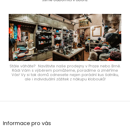
Stále váháte? Navštivte naše prodejny v Praze nebo Brně.
Rádi Vám s výběrem pomůžeme, poradíme a změříme
Vás! Vy si tak domů odnesete nejen parádní kus šatníku,
ale i individuální zážitek z nákupu klobouků!
Z
á
p
a
Informace pro vás
t