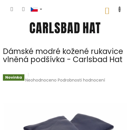
Přejít
na
NÁKUP
obsah
KOŠÍK
Dámské modré kožené rukavice
vlněná podšívka - Carlsbad Hat
Novinka
Průměrné
Neohodnoceno
Podrobnosti hodnocení
hodnocení
produktu
je
0,0
z
5
hvězdiček.