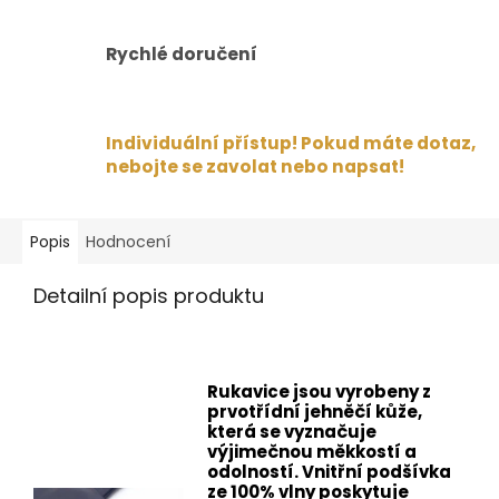
Rychlé doručení
Individuální přístup! Pokud máte dotaz,
nebojte se zavolat nebo napsat!
Popis
Hodnocení
Detailní popis produktu
Rukavice jsou vyrobeny z
prvotřídní jehněčí kůže,
která se vyznačuje
výjimečnou měkkostí a
odolností. Vnitřní podšívka
ze 100% vlny poskytuje