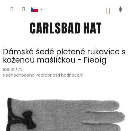
Přejít
na
NÁKUP
obsah
KOŠÍK
Dámské šedé pletené rukavice s
koženou mašličkou - Fiebig
58062/72
Průměrné
Neohodnoceno
Podrobnosti hodnocení
hodnocení
produktu
je
0,0
z
5
hvězdiček.