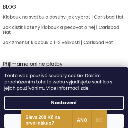
BLOG
Klobouk na svatbu a dostihy: jak vybrat | Carlsbad Hat
Jak čistit kožený klobouk a pečovat o něj | Carlsbad
Hat
Jak zmenšit klobouk o 1–2 velikosti | Carlsbad Hat
Přijímáme online platby
Tento web používá soubory cookie. Dalším
procházením tohoto webu vyjadřujete souhlas s
jejich používáním.. Více informací
zde
.
Nastavení
Vytvořil Shoptet
Sleva 200 Kč na
Souhlasím
ANO
NE
Copyright 2026
CarlsbadHat
. Všechna práva vyhrazena.
první nákup?