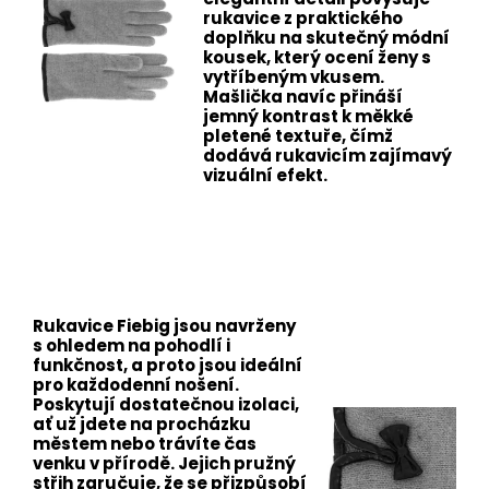
rukavice z praktického
doplňku na skutečný módní
kousek, který ocení ženy s
vytříbeným vkusem.
Mašlička navíc přináší
jemný kontrast k měkké
pletené textuře, čímž
dodává rukavicím zajímavý
vizuální efekt.
Rukavice Fiebig jsou navrženy
s ohledem na pohodlí i
funkčnost, a proto jsou ideální
pro každodenní nošení.
Poskytují dostatečnou izolaci,
ať už jdete na procházku
městem nebo trávíte čas
venku v přírodě. Jejich pružný
střih zaručuje, že se přizpůsobí