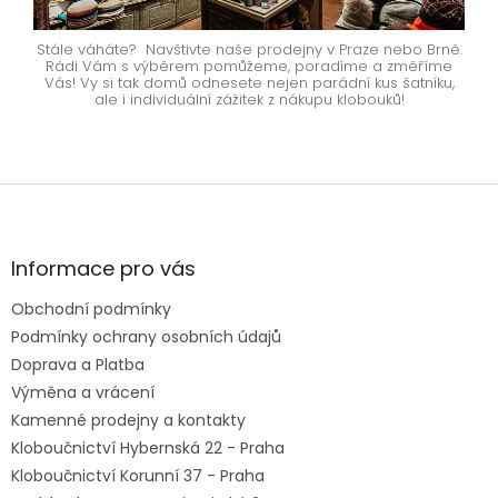
Stále váháte? Navštivte naše prodejny v Praze nebo Brně.
Rádi Vám s výběrem pomůžeme, poradíme a změříme
Vás! Vy si tak domů odnesete nejen parádní kus šatníku,
ale i individuální zážitek z nákupu klobouků!
Z
á
p
a
Informace pro vás
t
Obchodní podmínky
í
Podmínky ochrany osobních údajů
Doprava a Platba
Výměna a vrácení
Kamenné prodejny a kontakty
Kloboučnictví Hybernská 22 - Praha
Kloboučnictví Korunní 37 - Praha