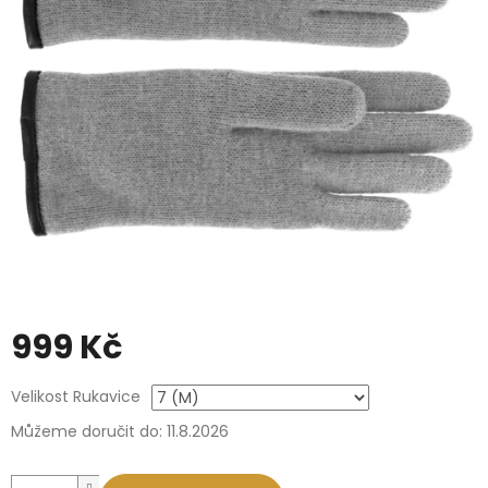
999 Kč
Měrná
Velikost Rukavice
cena:
Můžeme doručit do:
11.8.2026