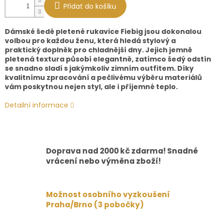
Přidat do košíku
Dámské šedé pletené rukavice Fiebig jsou dokonalou
volbou pro každou ženu, která hledá stylový a
praktický doplněk pro chladnější dny. Jejich jemně
pletená textura působí elegantně, zatímco šedý odstín
se snadno sladí s jakýmkoliv zimním outfitem. Díky
kvalitnímu zpracování a pečlivému výběru materiálů
vám poskytnou nejen styl, ale i příjemné teplo.
Detailní informace
Doprava nad 2000 kč zdarma! Snadné
vrácení nebo výměna zboží!
Možnost osobního vyzkoušení
Praha/Brno (3 pobočky)