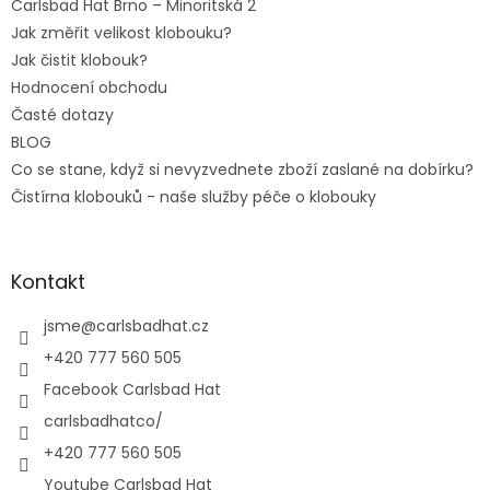
Carlsbad Hat Brno – Minoritská 2
Jak změřit velikost klobouku?
Jak čistit klobouk?
Hodnocení obchodu
Časté dotazy
BLOG
Co se stane, když si nevyzvednete zboží zaslané na dobírku?
Čistírna klobouků - naše služby péče o klobouky
Kontakt
jsme
@
carlsbadhat.cz
+420 777 560 505
Facebook Carlsbad Hat
carlsbadhatco/
+420 777 560 505
Youtube Carlsbad Hat