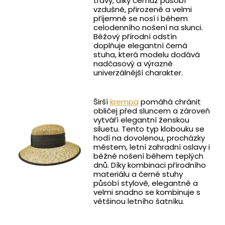
trávy, díky čemuž působí
vzdušně, přirozeně a velmi
příjemně se nosí i během
celodenního nošení na slunci.
Béžový přírodní odstín
doplňuje elegantní černá
stuha, která modelu dodává
nadčasový a výrazně
univerzálnější charakter.
Širší
krempa
pomáhá chránit
obličej před sluncem a zároveň
vytváří elegantní ženskou
siluetu. Tento typ klobouku se
hodí na dovolenou, procházky
městem, letní zahradní oslavy i
běžné nošení během teplých
dnů. Díky kombinaci přírodního
materiálu a černé stuhy
působí stylově, elegantně a
velmi snadno se kombinuje s
většinou letního šatníku.