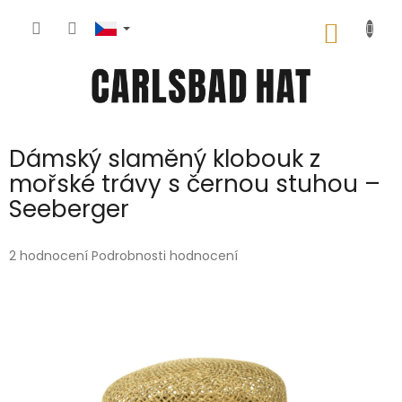
Přejít
na
NÁKUP
obsah
KOŠÍK
Dámský slaměný klobouk z
mořské trávy s černou stuhou –
Seeberger
Průměrné
2 hodnocení
Podrobnosti hodnocení
hodnocení
produktu
je
5,0
z
5
hvězdiček.