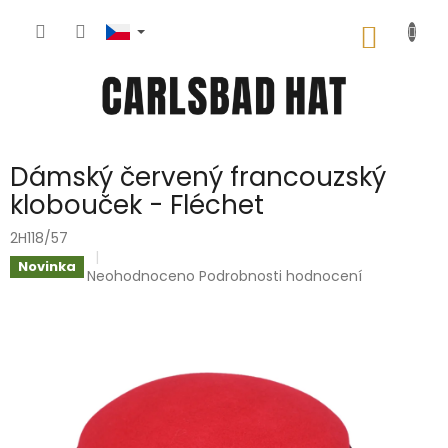
Přejít
na
NÁKUP
obsah
KOŠÍK
Dámský červený francouzský
klobouček - Fléchet
2H118/57
Novinka
Průměrné
Neohodnoceno
Podrobnosti hodnocení
hodnocení
produktu
je
0,0
z
5
hvězdiček.