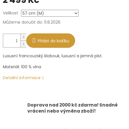
2 499 Kč
Měrná
Velikost
cena:
Můžeme doručit do:
11.8.2026
Přidat do košíku
Luxusní francouzský klobouk, luxusní a jemná plst.
Materiál: 100 % vlna
Detailní informace
Doprava nad 2000 kč zdarma! Snadné
vrácení nebo výměna zboží!