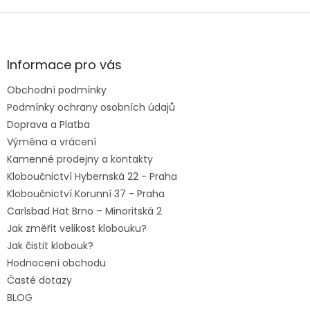
Z
á
p
a
Informace pro vás
t
Obchodní podmínky
í
Podmínky ochrany osobních údajů
Doprava a Platba
Výměna a vrácení
Kamenné prodejny a kontakty
Kloboučnictví Hybernská 22 - Praha
Kloboučnictví Korunní 37 - Praha
Carlsbad Hat Brno – Minoritská 2
Jak změřit velikost klobouku?
Jak čistit klobouk?
Hodnocení obchodu
Časté dotazy
BLOG