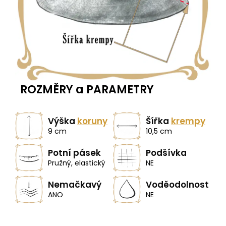
ROZMĚRY a PARAMETRY
Výška
koruny
Šířka
krempy
9 cm
10,5 cm
Potní pásek
Podšívka
Pružný, elastický
NE
Nemačkavý
Voděodolnost
ANO
NE