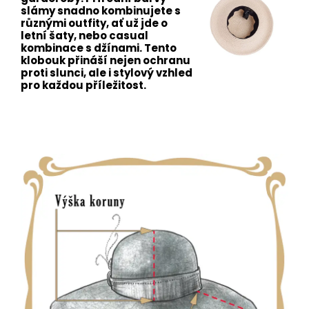
slámy snadno kombinujete s
různými outfity, ať už jde o
letní šaty, nebo casual
kombinace s džínami. Tento
klobouk přináší nejen ochranu
proti slunci, ale i stylový vzhled
pro každou příležitost.