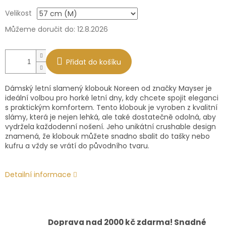
Měrná
Velikost
cena:
Můžeme doručit do:
12.8.2026
Přidat do košíku
Dámský letní slamený klobouk Noreen od značky Mayser je
ideální volbou pro horké letní dny, kdy chcete spojit eleganci
s praktickým komfortem. Tento klobouk je vyroben z kvalitní
slámy, která je nejen lehká, ale také dostatečně odolná, aby
vydržela každodenní nošení. Jeho unikátní crushable design
znamená, že klobouk můžete snadno sbalit do tašky nebo
kufru a vždy se vrátí do původního tvaru.
Detailní informace
Doprava nad 2000 kč zdarma! Snadné