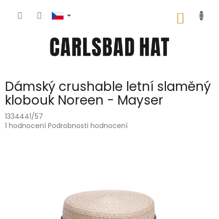
Přejít
na
NÁKUP
obsah
KOŠÍK
Dámský crushable letní slaměný
klobouk Noreen - Mayser
1334441/57
Průměrné
1 hodnocení
Podrobnosti hodnocení
hodnocení
produktu
je
5,0
z
5
hvězdiček.