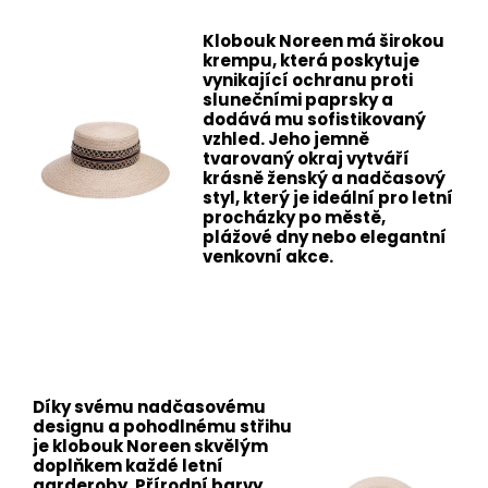
Klobouk Noreen má širokou
krempu, která poskytuje
vynikající ochranu proti
slunečními paprsky a
dodává mu sofistikovaný
vzhled. Jeho jemně
tvarovaný okraj vytváří
krásně ženský a nadčasový
styl, který je ideální pro letní
procházky po městě,
plážové dny nebo elegantní
venkovní akce.
Díky svému nadčasovému
designu a pohodlnému střihu
je klobouk Noreen skvělým
doplňkem každé letní
garderoby. Přírodní barvy