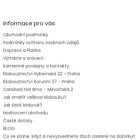
Z
á
p
a
Informace pro vás
t
Obchodní podmínky
í
Podmínky ochrany osobních údajů
Doprava a Platba
Výměna a vrácení
Kamenné prodejny a kontakty
Kloboučnictví Hybernská 22 - Praha
Kloboučnictví Korunní 37 - Praha
Carlsbad Hat Brno – Minoritská 2
Jak změřit velikost klobouku?
Jak čistit klobouk?
Hodnocení obchodu
Časté dotazy
BLOG
Co se stane, když si nevyzvednete zboží zaslané na dobírku?