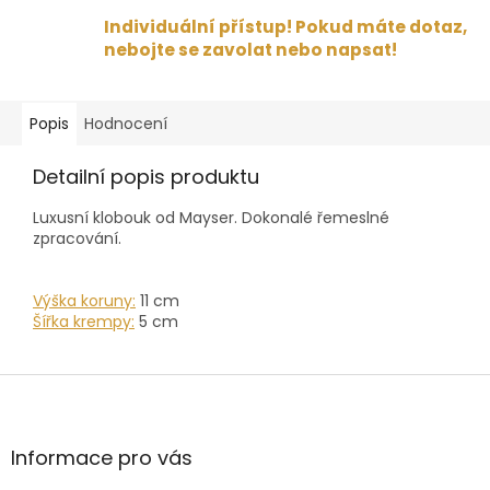
Individuální přístup! Pokud máte dotaz,
nebojte se zavolat nebo napsat!
Popis
Hodnocení
Detailní popis produktu
Luxusní klobouk od Mayser. Dokonalé řemeslné
zpracování.
Výška koruny:
11 cm
Šířka krempy:
5 cm
Z
á
p
a
Informace pro vás
t