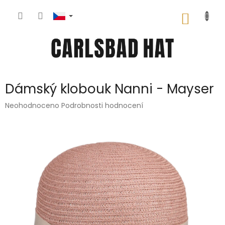
Přejít
na
NÁKUP
obsah
KOŠÍK
Dámský klobouk Nanni - Mayser
Průměrné
Neohodnoceno
Podrobnosti hodnocení
hodnocení
produktu
je
0,0
z
5
hvězdiček.