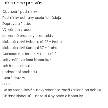
a
Informace pro vás
t
Obchodní podmínky
í
Podmínky ochrany osobních údajů
Doprava a Platba
Výměna a vrácení
Kamenné prodejny a kontakty
Kloboučnictví Hybernská 22 - Praha
Kloboučnictví Korunní 37 - Praha
Carlsbad Hat Brno – Minoritská 2
Jak změřit velikost klobouku?
Jak čistit klobouk?
Hodnocení obchodu
Časté dotazy
BLOG
Co se stane, když si nevyzvednete zboží zaslané na dobírku?
Čistírna klobouků - naše služby péče o klobouky