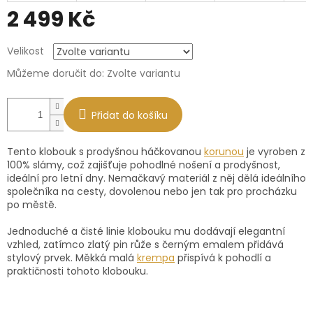
2 499 Kč
Měrná
Velikost
cena:
Můžeme doručit do:
Zvolte variantu
Přidat do košíku
Tento klobouk s prodyšnou háčkovanou
korunou
je vyroben z
100% slámy, což zajišťuje pohodlné nošení a prodyšnost,
ideální pro letní dny. Nemačkavý materiál z něj dělá ideálního
společníka na cesty, dovolenou nebo jen tak pro procházku
po městě.
Jednoduché a čisté linie klobouku mu dodávají elegantní
vzhled, zatímco zlatý pin růže s černým emalem přidává
stylový prvek. Měkká malá
krempa
přispívá k pohodlí a
praktičnosti tohoto klobouku.