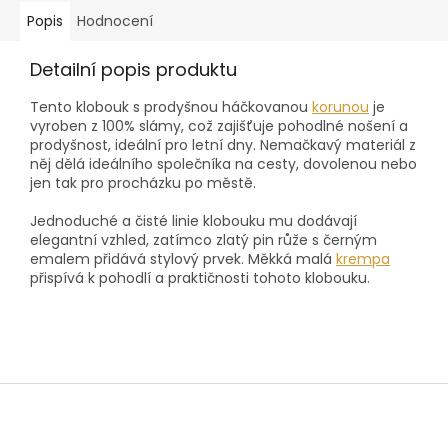
Popis
Hodnocení
Detailní popis produktu
Tento klobouk s prodyšnou háčkovanou
korunou
je
vyroben z 100% slámy, což zajišťuje pohodlné nošení a
prodyšnost, ideální pro letní dny. Nemačkavý materiál z
něj dělá ideálního společníka na cesty, dovolenou nebo
jen tak pro procházku po městě.
Jednoduché a čisté linie klobouku mu dodávají
elegantní vzhled, zatímco zlatý pin růže s černým
emalem přidává stylový prvek. Měkká malá
krempa
přispívá k pohodlí a praktičnosti tohoto klobouku.
Z
á
p