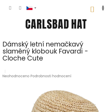
Přejít
na
NÁKUP
obsah
KOŠÍK
Dámský letní nemačkavý
slaměný klobouk Favardi -
Cloche Cute
Průměrné
Neohodnoceno
Podrobnosti hodnocení
hodnocení
produktu
je
0,0
z
5
hvězdiček.