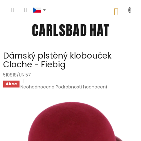
Přejít
na
NÁKUP
obsah
KOŠÍK
Dámský plstěný klobouček
Cloche - Fiebig
510818/UNI57
Akce
Průměrné
Neohodnoceno
Podrobnosti hodnocení
hodnocení
produktu
je
0,0
z
5
hvězdiček.