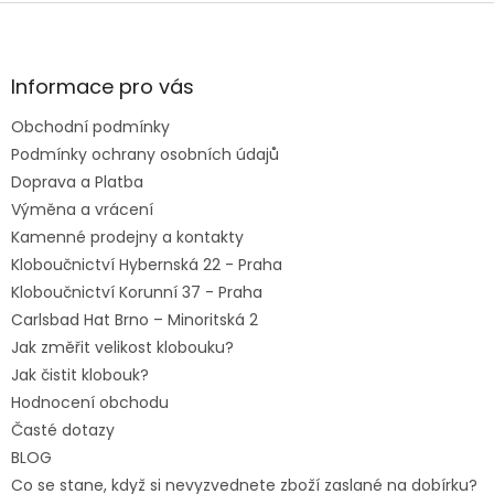
Z
á
p
a
Informace pro vás
t
Obchodní podmínky
í
Podmínky ochrany osobních údajů
Doprava a Platba
Výměna a vrácení
Kamenné prodejny a kontakty
Kloboučnictví Hybernská 22 - Praha
Kloboučnictví Korunní 37 - Praha
Carlsbad Hat Brno – Minoritská 2
Jak změřit velikost klobouku?
Jak čistit klobouk?
Hodnocení obchodu
Časté dotazy
BLOG
Co se stane, když si nevyzvednete zboží zaslané na dobírku?