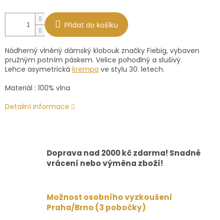
Přidat do košíku
Nádherný vlněný dámský
klobouk značky Fiebig, vybaven
pružným potním páskem. Velice pohodlný a slušivý.
Lehce
asymetrická
krempa
ve stylu 30. letech.
Materiál : 100% vlna
Detailní informace
Doprava nad 2000 kč zdarma! Snadné
vrácení nebo výměna zboží!
Možnost osobního vyzkoušení
Praha/Brno (3 pobočky)