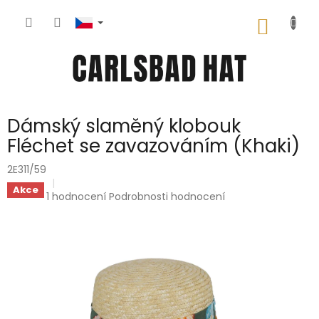
Přejít
na
NÁKUP
obsah
KOŠÍK
Dámský slaměný klobouk
Fléchet se zavazováním (Khaki)
2E311/59
Akce
Průměrné
1 hodnocení
Podrobnosti hodnocení
hodnocení
produktu
je
5,0
z
5
hvězdiček.