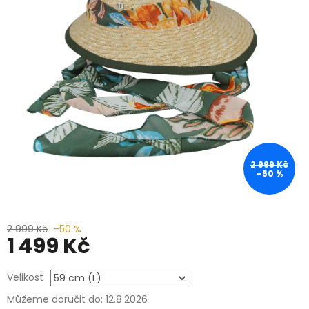
2 999 Kč
–50 %
2 999 Kč
–50 %
1 499 Kč
Měrná
Velikost
cena:
Můžeme doručit do:
12.8.2026