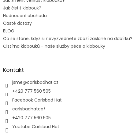
Jak změřit velikost klobouku?
Jak čistit klobouk?
Hodnocení obchodu
Časté dotazy
BLOG
Co se stane, když si nevyzvednete zboží zaslané na dobírku?
Čistírna klobouků - naše služby péče o klobouky
Kontakt
jsme
@
carlsbadhat.cz
+420 777 560 505
Facebook Carlsbad Hat
carlsbadhatco/
+420 777 560 505
Youtube Carlsbad Hat