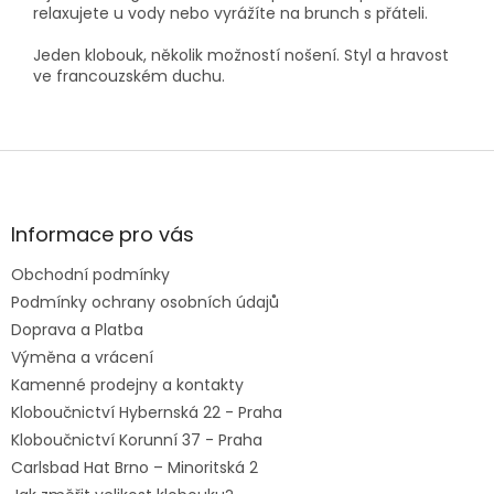
relaxujete u vody nebo vyrážíte na brunch s přáteli.
Jeden klobouk, několik možností nošení. Styl a hravost
ve francouzském duchu.
Z
á
p
a
Informace pro vás
t
Obchodní podmínky
í
Podmínky ochrany osobních údajů
Doprava a Platba
Výměna a vrácení
Kamenné prodejny a kontakty
Kloboučnictví Hybernská 22 - Praha
Kloboučnictví Korunní 37 - Praha
Carlsbad Hat Brno – Minoritská 2