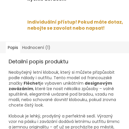
Individuální přístup! Pokud máte dotaz,
nebojte se zavolat nebo napsat!
Popis
Hodnocení (1)
Detailní popis produktu
Neobyčejný letní klobouk, který si můžete přizpůsobit
podle nálady i outfitu. Tento model od francouzské
značky
Fléchet
je vybaven unikátním
designovým
zavázáním
, které lze nosit několika způsoby – volně
spuštěné, elegantně uvázané pod bradou, vzadu na
mašli, nebo schované dovnitř klobouku, pokud zrovna
chcete čistý look.
Klobouk je lehký, prodyšný a perfektně sedí. Výrazný
vzor na pásku i zavázání dodává letnímu outfitu šmrnc
a jemnou originalitu – ať už se procházíte po městě,