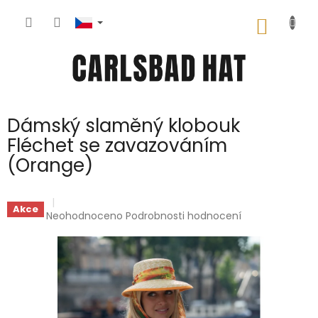
Přejít
na
NÁKUP
obsah
KOŠÍK
Dámský slaměný klobouk
Fléchet se zavazováním
(Orange)
Akce
Průměrné
Neohodnoceno
Podrobnosti hodnocení
hodnocení
produktu
je
0,0
z
5
hvězdiček.