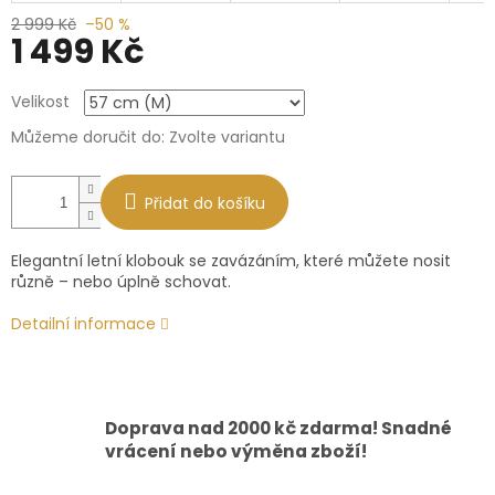
2 999 Kč
–50 %
1 499 Kč
Měrná
Velikost
cena:
Můžeme doručit do:
Zvolte variantu
Přidat do košíku
Elegantní letní klobouk se zavázáním, které můžete nosit
různě – nebo úplně schovat.
Detailní informace
Doprava nad 2000 kč zdarma! Snadné
vrácení nebo výměna zboží!