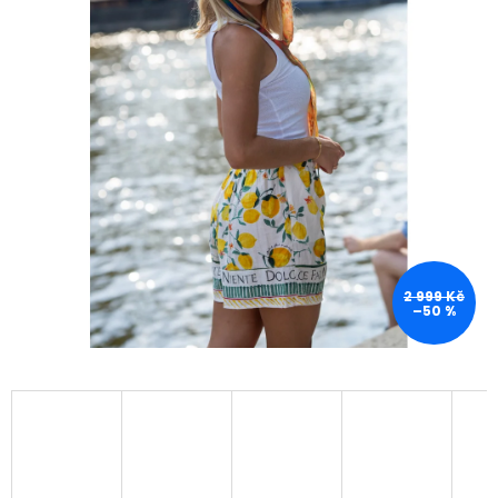
2 999 Kč
–50 %