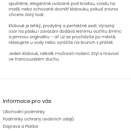
spuštěné, elegantně uvázané pod bradou, vzadu na
mašli, nebo schované dovnitř klobouku, pokud zrovna
chcete čistý look.
Klobouk je lehký, prodyšný a perfektně sedí. Výrazný
vzor na pásku i zavázání dodává letnímu outfitu šmrnc
a jemnou originalitu – ať už se procházíte po městě,
relaxujete u vody nebo vyrážíte na brunch s přáteli.
Jeden klobouk, několik možností nošení. Styl a hravost
ve francouzském duchu.
Z
á
p
a
Informace pro vás
t
Obchodní podmínky
í
Podmínky ochrany osobních údajů
Doprava a Platba