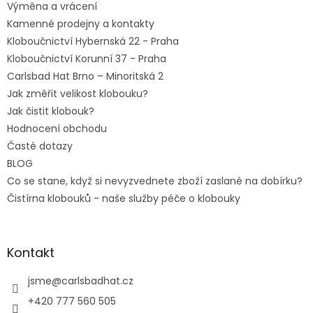
Výměna a vrácení
Kamenné prodejny a kontakty
Kloboučnictví Hybernská 22 - Praha
Kloboučnictví Korunní 37 - Praha
Carlsbad Hat Brno – Minoritská 2
Jak změřit velikost klobouku?
Jak čistit klobouk?
Hodnocení obchodu
Časté dotazy
BLOG
Co se stane, když si nevyzvednete zboží zaslané na dobírku?
Čistírna klobouků - naše služby péče o klobouky
Kontakt
jsme
@
carlsbadhat.cz
+420 777 560 505