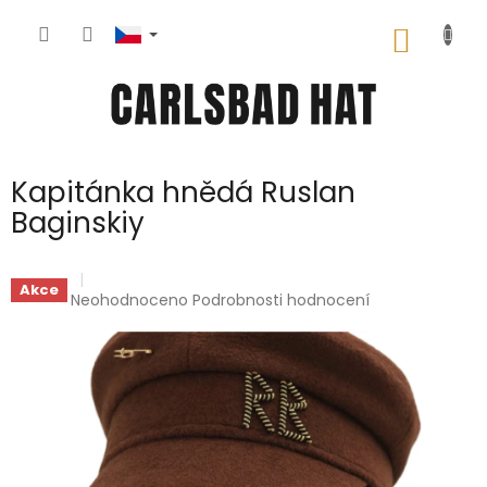
Přejít
na
NÁKUP
obsah
KOŠÍK
Kapitánka hnědá Ruslan
Baginskiy
Akce
Průměrné
Neohodnoceno
Podrobnosti hodnocení
hodnocení
produktu
je
0,0
z
5
hvězdiček.