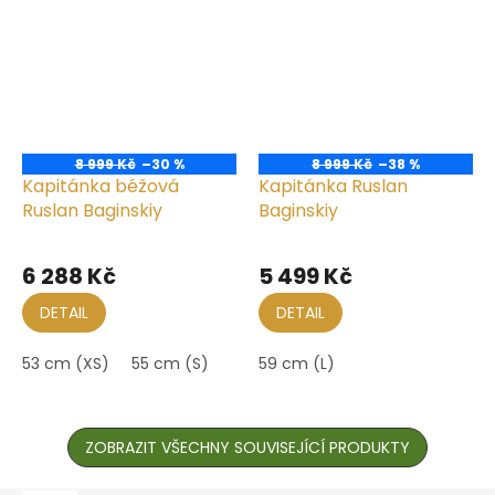
8 999 Kč
–30 %
8 999 Kč
–38 %
Kapitánka béžová
Kapitánka Ruslan
Ruslan Baginskiy
Baginskiy
6 288 Kč
5 499 Kč
DETAIL
DETAIL
53 cm (XS)
55 cm (S)
59 cm (L)
ZOBRAZIT VŠECHNY SOUVISEJÍCÍ PRODUKTY