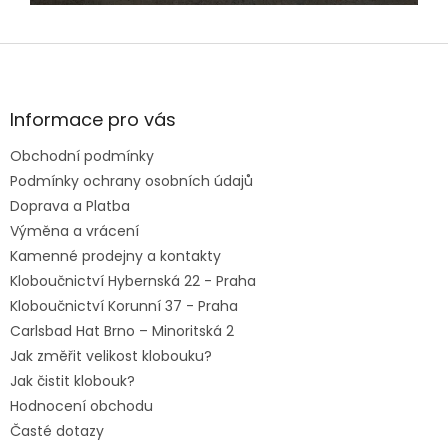
Z
á
p
a
Informace pro vás
t
Obchodní podmínky
í
Podmínky ochrany osobních údajů
Doprava a Platba
Výměna a vrácení
Kamenné prodejny a kontakty
Kloboučnictví Hybernská 22 - Praha
Kloboučnictví Korunní 37 - Praha
Carlsbad Hat Brno – Minoritská 2
Jak změřit velikost klobouku?
Jak čistit klobouk?
Hodnocení obchodu
Časté dotazy