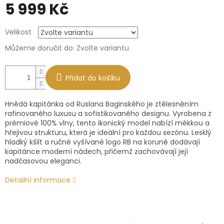
5 999 Kč
Měrná
Velikost
cena:
Můžeme doručit do:
Zvolte variantu
Přidat do košíku
Hnědá kapitánka od Ruslana Baginského je ztělesněním
rafinovaného luxusu a sofistikovaného designu. Vyrobena z
prémiové 100% vlny, tento ikonický model nabízí měkkou a
hřejivou strukturu, která je ideální pro každou sezónu. Lesklý
hladký kšilt a ručně vyšívané logo RB na koruně dodávají
kapitánce moderní nádech, přičemž zachovávají její
nadčasovou eleganci.
Detailní informace