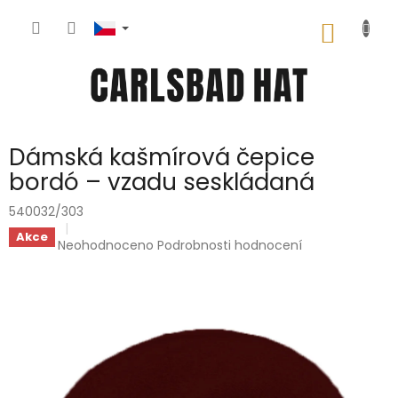
Přejít
na
NÁKUP
obsah
KOŠÍK
Dámská kašmírová čepice
bordó – vzadu seskládaná
540032/303
Akce
Průměrné
Neohodnoceno
Podrobnosti hodnocení
hodnocení
produktu
je
0,0
z
5
hvězdiček.