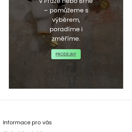
v Praze nebo Brně
– pomůžeme s
výběrem,
poradíme i
změříme.
PRODEJNY
Z
á
p
a
Informace pro vás
t