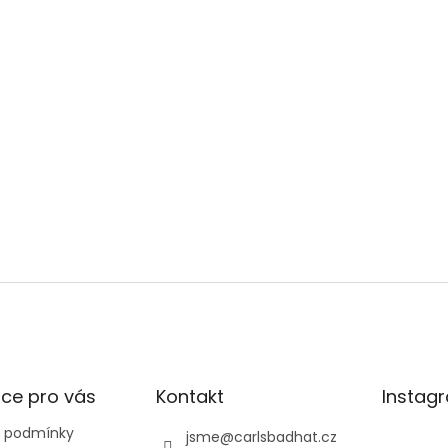
Stále váháte?
 v Praze nebo Brně – pomůžeme s výběrem, p
PRODEJNY
ce pro vás
Kontakt
Instag
 podmínky
jsme
@
carlsbadhat.cz