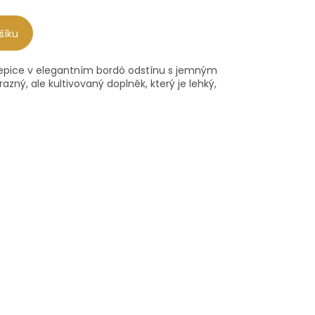
šíku
epice v elegantním bordó odstínu s jemným
azný, ale kultivovaný doplněk, který je lehký,