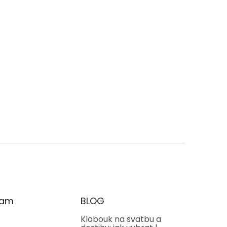
oradíme i změříme.
ram
BLOG
Klobouk na svatbu a