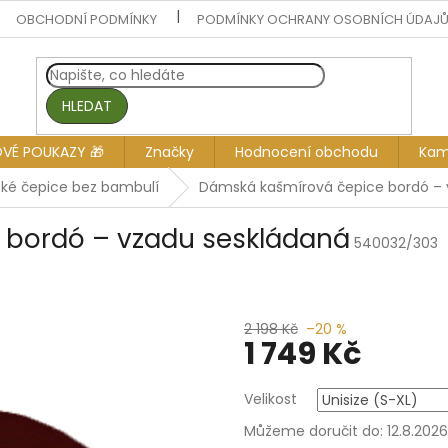
OBCHODNÍ PODMÍNKY
PODMÍNKY OCHRANY OSOBNÍCH ÚDAJ
HLEDAT
OVÉ POUKAZY 🎁
Značky
Hodnocení obchodu
Kam
é čepice bez bambulí
Dámská kašmírová čepice bordó – 
 bordó – vzadu seskládaná
540032/303
2 198 Kč
–20 %
1 749 Kč
Měrná
Velikost
cena:
Můžeme doručit do:
12.8.2026