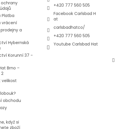
 ochrany
+420 777 560 505
údajů
Facebook Carlsbad H
 Platba
at
 vrácení
carlsbadhatco/
prodejny a
+420 777 560 505
ctví Hybernská
Youtube Carlsbad Hat
a
ctví Korunní 37 -
Hat Brno –
 2
 velikost
 klobouk?
í obchodu
tazy
e, když si
ete zboží