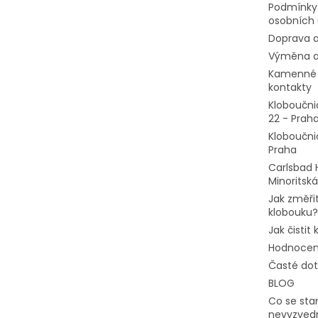
Podmínky
osobních 
Doprava a
Výměna a
Kamenné 
kontakty
Kloboučni
22 - Prah
Kloboučni
Praha
Carlsbad 
Minoritská
Jak změřit
klobouku?
Jak čistit
Hodnocen
Časté do
BLOG
Co se stan
nevyzvedn