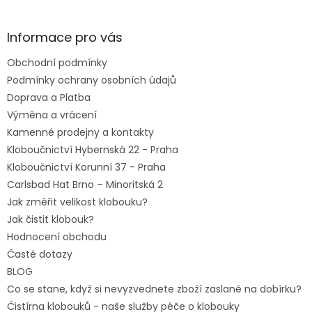
á
p
a
Informace pro vás
t
Obchodní podmínky
í
Podmínky ochrany osobních údajů
Doprava a Platba
Výměna a vrácení
Kamenné prodejny a kontakty
Kloboučnictví Hybernská 22 - Praha
Kloboučnictví Korunní 37 - Praha
Carlsbad Hat Brno – Minoritská 2
Jak změřit velikost klobouku?
Jak čistit klobouk?
Hodnocení obchodu
Časté dotazy
BLOG
Co se stane, když si nevyzvednete zboží zaslané na dobírku?
Čistírna klobouků - naše služby péče o klobouky