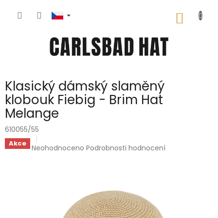
Přejít
na
NÁKUP
obsah
KOŠÍK
Klasický dámský slaměný
klobouk Fiebig - Brim Hat
Melange
610055/55
Akce
Průměrné
Neohodnoceno
Podrobnosti hodnocení
hodnocení
produktu
je
0,0
z
5
hvězdiček.