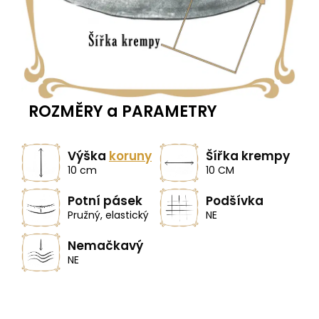
ROZMĚRY a PARAMETRY
Výška
koruny
Šířka krempy
10 cm
10 CM
Potní pásek
Podšívka
Pružný, elastický
NE
Nemačkavý
NE