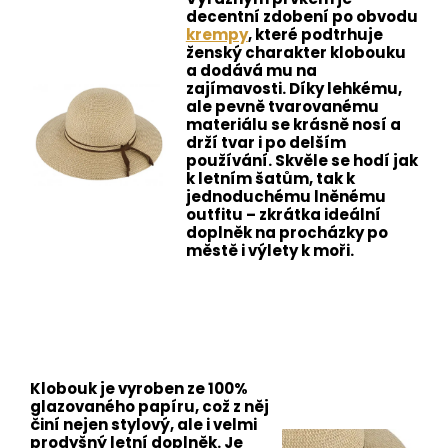
decentní zdobení po obvodu
krempy
, které podtrhuje
ženský charakter klobouku
a dodává mu na
zajímavosti. Díky lehkému,
ale pevně tvarovanému
materiálu se krásně nosí a
drží tvar i po delším
používání. Skvěle se hodí jak
k letním šatům, tak k
jednoduchému lněnému
outfitu – zkrátka ideální
doplněk na procházky po
městě i výlety k moři.
Klobouk je vyroben ze 100%
glazovaného papíru, což z něj
činí nejen stylový, ale i velmi
prodyšný letní doplněk. Je