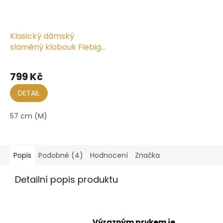
Klasický dámský
slaměný klobouk Fiebig
- Brim Hat Orange
799 Kč
DETAIL
57 cm (M)
Popis
Podobné (4)
Hodnocení
Značka
Detailní popis produktu
Výrazným prvkem je