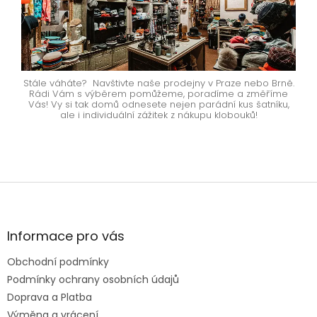
Stále váháte? Navštivte naše prodejny v Praze nebo Brně.
Rádi Vám s výběrem pomůžeme, poradíme a změříme
Vás! Vy si tak domů odnesete nejen parádní kus šatníku,
ale i individuální zážitek z nákupu klobouků!
Z
á
p
a
Informace pro vás
t
Obchodní podmínky
í
Podmínky ochrany osobních údajů
Doprava a Platba
Výměna a vrácení