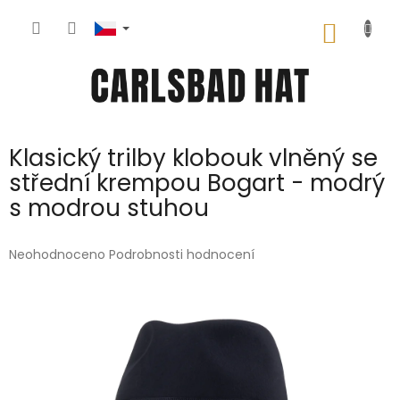
Přejít
na
NÁKUP
obsah
KOŠÍK
Klasický trilby klobouk vlněný se
střední krempou Bogart - modrý
s modrou stuhou
Průměrné
Neohodnoceno
Podrobnosti hodnocení
hodnocení
produktu
je
0,0
z
5
hvězdiček.