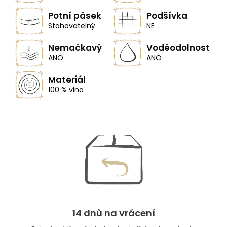
Potní pásek
Podšívka
Stahovatelný
NE
Nemačkavý
Voděodolnost
ANO
ANO
Materiál
100 % vlna
14 dnů na vrácení