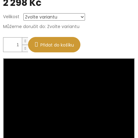
2 298 Kč
Měrná
Velikost
cena:
Můžeme doručit do:
Zvolte variantu
Přidat do košíku