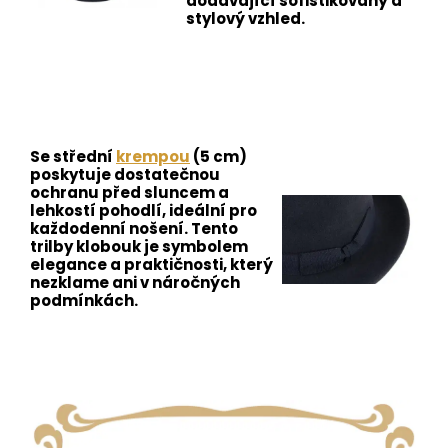
dodávající sofistikovaný a
stylový vzhled.
Se střední
krempou
(5 cm)
poskytuje dostatečnou
ochranu před sluncem a
lehkostí pohodlí, ideální pro
každodenní nošení. Tento
trilby klobouk je symbolem
elegance a praktičnosti, který
nezklame ani v náročných
podmínkách.