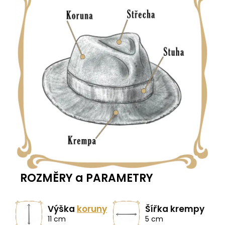
ROZMĚRY a PARAMETRY
Výška
koruny
Šířka krempy
11 cm
5 cm