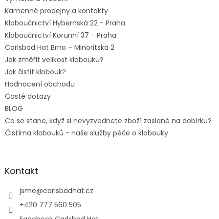
Kamenné prodejny a kontakty
Kloboučnictví Hybernská 22 - Praha
Kloboučnictví Korunní 37 - Praha
Carlsbad Hat Brno – Minoritská 2
Jak změřit velikost klobouku?
Jak čistit klobouk?
Hodnocení obchodu
Časté dotazy
BLOG
Co se stane, když si nevyzvednete zboží zaslané na dobírku?
Čistírna klobouků - naše služby péče o klobouky
Kontakt
jsme
@
carlsbadhat.cz
+420 777 560 505
Facebook Carlsbad Hat