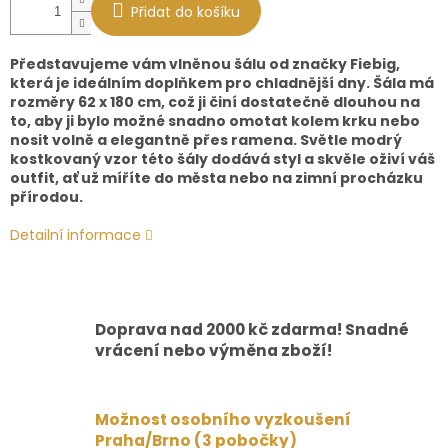
Přidat do košíku
Představujeme vám vlněnou šálu od značky Fiebig,
která je ideálním doplňkem pro chladnější dny. Šála má
rozměry 62 x 180 cm, což ji činí dostatečně dlouhou na
to, aby ji bylo možné snadno omotat kolem krku nebo
nosit volně a elegantně přes ramena. Světle modrý
kostkovaný vzor této šály dodává styl a skvěle oživí váš
outfit, ať už míříte do města nebo na zimní procházku
přírodou.
Detailní informace
Doprava nad 2000 kč zdarma! Snadné
vrácení nebo výměna zboží!
Možnost osobního vyzkoušení
Praha/Brno (3 pobočky)