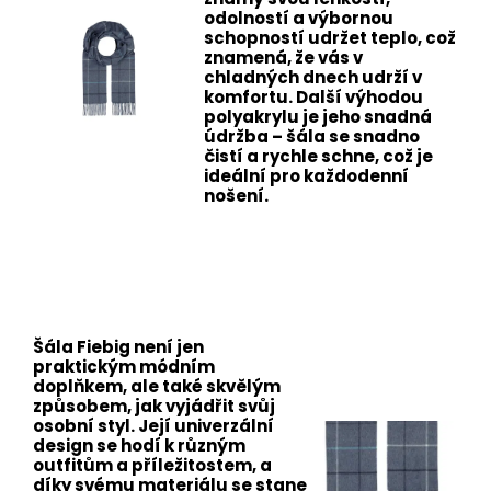
odolností a výbornou
schopností udržet teplo, což
znamená, že vás v
chladných dnech udrží v
komfortu. Další výhodou
polyakrylu je jeho snadná
údržba – šála se snadno
čistí a rychle schne, což je
ideální pro každodenní
nošení.
Šála Fiebig není jen
praktickým módním
doplňkem, ale také skvělým
způsobem, jak vyjádřit svůj
osobní styl. Její univerzální
design se hodí k různým
outfitům a příležitostem, a
díky svému materiálu se stane