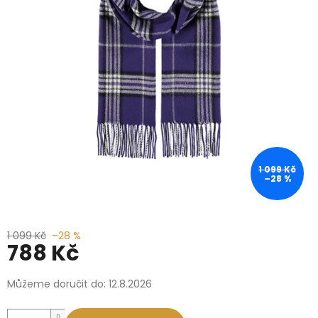
1 099 Kč
–28 %
1 099 Kč
–28 %
788 Kč
Měrná
Můžeme doručit do:
12.8.2026
cena: