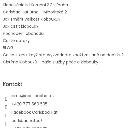
Kloboučnictví Korunní 37 - Praha
Carlsbad Hat Brno – Minoritská 2
Jak změřit velikost klobouku?
Jak čistit klobouk?
Hodnocení obchodu
Časté dotazy
BLOG
Co se stane, když si nevyzvednete zboží zaslané na dobírku?
Čistírna klobouků - naše služby péče o klobouky
Kontakt
jsme
@
carlsbadhat.cz
+420 777 560 505
Facebook Carlsbad Hat
carlsbadhatco/