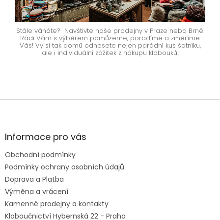
Stále váháte? Navštivte naše prodejny v Praze nebo Brně.
Rádi Vám s výběrem pomůžeme, poradíme a změříme
Vás! Vy si tak domů odnesete nejen parádní kus šatníku,
ale i individuální zážitek z nákupu klobouků!
Z
á
p
a
Informace pro vás
t
Obchodní podmínky
í
Podmínky ochrany osobních údajů
Doprava a Platba
Výměna a vrácení
Kamenné prodejny a kontakty
Kloboučnictví Hybernská 22 - Praha