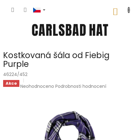
Přejít
na
NÁKUP
obsah
KOŠÍK
Kostkovaná šála od Fiebig
Purple
46224/452
Akce
Průměrné
Neohodnoceno
Podrobnosti hodnocení
hodnocení
produktu
je
0,0
z
5
hvězdiček.