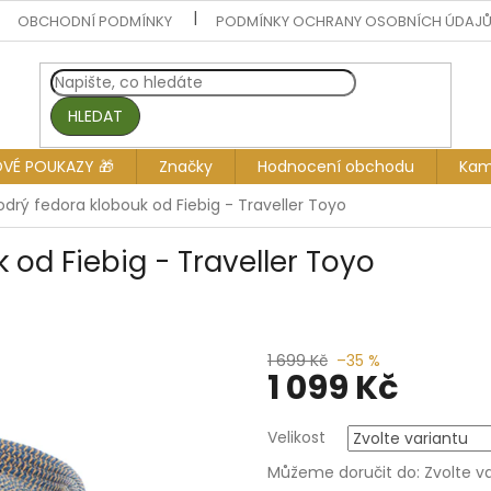
OBCHODNÍ PODMÍNKY
PODMÍNKY OCHRANY OSOBNÍCH ÚDAJ
HLEDAT
OVÉ POUKAZY 🎁
Značky
Hodnocení obchodu
Kam
drý fedora klobouk od Fiebig - Traveller Toyo
 od Fiebig - Traveller Toyo
1 699 Kč
–35 %
1 099 Kč
Měrná
Velikost
cena:
Můžeme doručit do:
Zvolte v