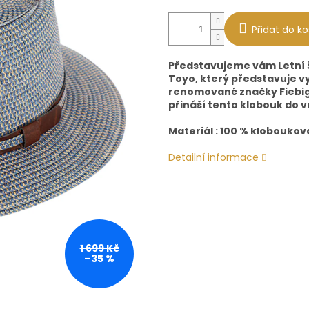
Přidat do ko
Představujeme vám Letní š
Toyo, který představuje v
renomované značky Fiebig.
přináší tento klobouk do v
Materiál : 100 % kloboukov
Detailní informace
1 699 Kč
–35 %