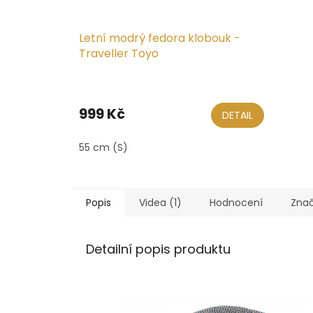
Letní modrý fedora klobouk -
Traveller Toyo
Průměrné
hodnocení
produktu
999 Kč
DETAIL
je
4,8
55 cm (S)
z
5
hvězdiček.
Popis
Videa (1)
Hodnocení
Zna
Detailní popis produktu