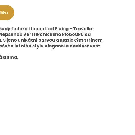
šíku
edý fedora klobouk od Fiebig - Traveller
ylepšenou verzi ikonického klobouku od
 S jeho unikátní barvou a klasickým střihem
ašeho letního stylu eleganci a nadčasovost.
á sláma.