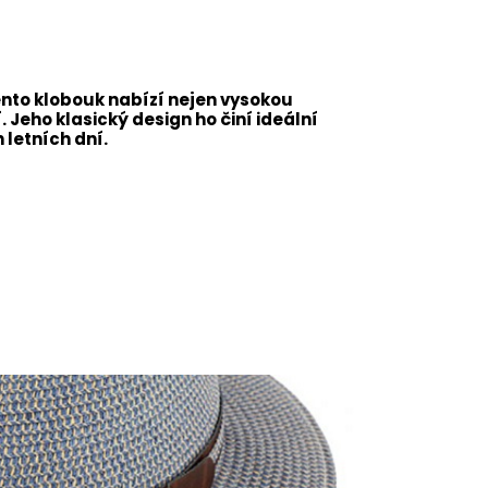
ento klobouk nabízí nejen vysokou
. Jeho klasický design ho činí ideální
letních dní.