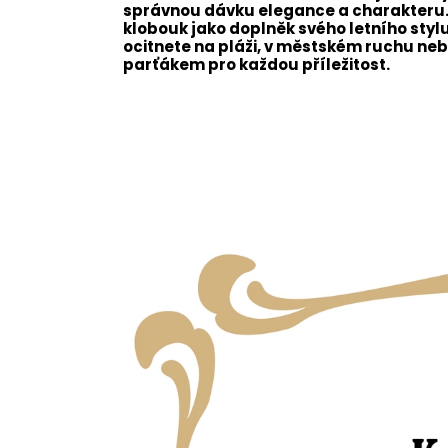
správnou dávku elegance a charakteru. N
klobouk jako doplněk svého letního stylu
ocitnete na pláži, v městském ruchu neb
parťákem pro každou příležitost.