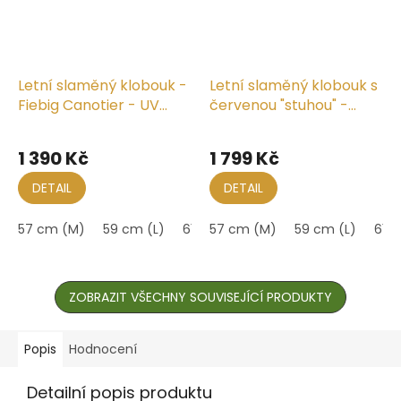
Letní slaměný klobouk -
Letní slaměný klobouk s
Fiebig Canotier - UV
červenou "stuhou" -
faktor 50
Fiebig Canotier - UV
faktor 50
1 390 Kč
1 799 Kč
DETAIL
DETAIL
57 cm (M)
59 cm (L)
61 cm (XL)
57 cm (M)
59 cm (L)
61 c
ZOBRAZIT VŠECHNY SOUVISEJÍCÍ PRODUKTY
Popis
Hodnocení
Detailní popis produktu