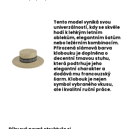
Tento model vyniká svou
univerzálností, kdy se skvěle
hodí k lehkým letním
oblekům, elegantním šatům
nebo ležérním kombinacím.
Přirozená slámová barva
klobouku je doplněna o
decentní tmavou stuhu,
která podtrhuje jeho
elegantní charakter a
dodává mu francouzský
šarm. Klobouk je nejen
symbol vybraného vkusu,
ale i kvalitní ruční práce.