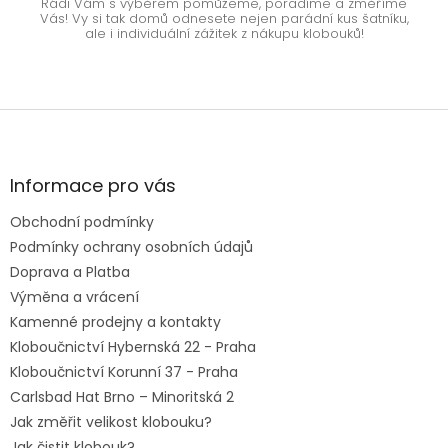
Rádi Vám s výběrem pomůžeme, poradíme a změříme
Vás! Vy si tak domů odnesete nejen parádní kus šatníku,
ale i individuální zážitek z nákupu klobouků!
Z
á
p
a
Informace pro vás
t
Obchodní podmínky
í
Podmínky ochrany osobních údajů
Doprava a Platba
Výměna a vrácení
Kamenné prodejny a kontakty
Kloboučnictví Hybernská 22 - Praha
Kloboučnictví Korunní 37 - Praha
Carlsbad Hat Brno – Minoritská 2
Jak změřit velikost klobouku?
Jak čistit klobouk?