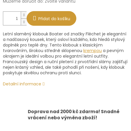
Můžeme doručit do:
Zvolte variantu
Přidat do košíku
Letní slaměný klobouk Boater od značky Fléchet je elegantní
a nadčasový kousek, který osloví každého, kdo hledá stylový
doplněk pro teplé dny. Tento klobouk s klasickým
tvarováním, širokou středně sklopenou
krempou
a pevným
okrajem je ideální volbou pro elegantní letní outfity.
Francouzský design a ruční pletení z prvotřídní slámy zajišťují
nejen krásný vzhled, ale také pohodlí při nošení, kdy klobouk
poskytuje skvělou ochranu proti slunci.
Detailní informace
Doprava nad 2000 kč zdarma! Snadné
vrácení nebo výměna zboží!