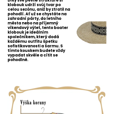
Díky své pevné struktuře si
klobouk udrží svůj tvar po
celou sezónu, aniž by ztratil na
pohodlí. Ať už se chystáte na
zahradní párty, do letního
města nebo na příjemný
víkendový výlet, tento boater
klobouk je ideálním
společníkem, který dodá
každému outfitu špetku
sofistikovanosti a šarmu. S
tímto kouskem budete vždy
vypadat skvěle a cítit se
pohodlně.