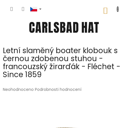
Přejít
na
NÁKUP
obsah
KOŠÍK
Letní slaměný boater klobouk s
černou zdobenou stuhou -
francouzský žirarďák - Fléchet -
Since 1859
Průměrné
Neohodnoceno
Podrobnosti hodnocení
hodnocení
produktu
je
0,0
z
5
hvězdiček.