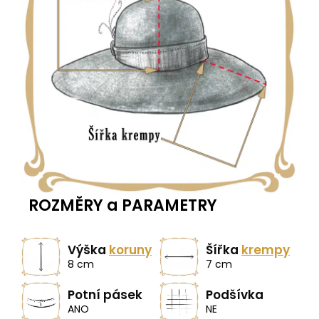
ROZMĚRY a PARAMETRY
Výška
koruny
Šířka
krempy
8 cm
7 cm
Potní pásek
Podšívka
ANO
NE