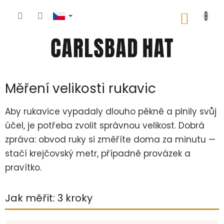
Přejít
na
NÁKUP
obsah
KOŠÍK
Měření velikosti rukavic
Aby rukavice vypadaly dlouho pěkně a plnily svůj
účel, je potřeba zvolit správnou velikost. Dobrá
zpráva: obvod ruky si změříte doma za minutu —
stačí krejčovský metr, případně provázek a
pravítko.
Jak měřit: 3 kroky