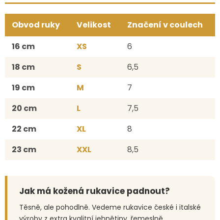
Obvod ruky
Velikost
Značení v coulech
16 cm
XS
6
18 cm
S
6,5
19 cm
M
7
20 cm
L
7,5
22 cm
XL
8
23 cm
XXL
8,5
Jak má kožená rukavice padnout?
Těsně, ale pohodlně. Vedeme rukavice české i italské
výroby z extra kvalitní jehnětiny, řemeslně