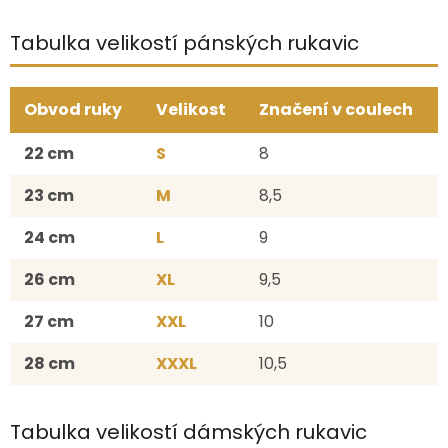
Tabulka velikostí pánských rukavic
Obvod ruky
Velikost
Značení v coulech
22 cm
S
8
23 cm
M
8,5
24 cm
L
9
26 cm
XL
9,5
27 cm
XXL
10
28 cm
XXXL
10,5
Tabulka velikostí dámských rukavic