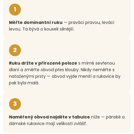
1
Měřte dominantní ruku
— praváci pravou, leváci
levou. Ta bývá o kousek silnější.
2
Ruku držte v přirozené poloze
s mírně sevřenou
dlaní a změřte obvod přes klouby. Nikdy neměřte s
nataženými prsty — obvod vyjde menší a rukavice by
pak byla malá.
3
Naměřený obvod najděte v tabulce
níže — pánské a
dámské rukavice mají velikosti zvlášť.