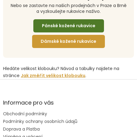
Nebo se zastavte na našich prodejnách v Praze a Brně
a vyzkoušejte rukavice naživo.
Pánské kožené rukavice
Dámské kožené rukavice
Hledáte velikost klobouku? Návod a tabulky najdete na
stránce
Jak změřit velikost klobouku
.
Z
á
p
a
Informace pro vás
t
Obchodní podmínky
í
Podmínky ochrany osobních údajů
Doprava a Platba
Výměna a vrácení