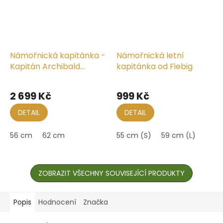
Námořnická kapitánka -
Námořnická letní
Kapitán Archibald
kapitánka od Fiebig
Haddock
Průměrné
hodnocení
2 699 Kč
999 Kč
produktu
je
DETAIL
DETAIL
5,0
z
56 cm
62 cm
55 cm (S)
59 cm (L)
5
hvězdiček.
ZOBRAZIT VŠECHNY SOUVISEJÍCÍ PRODUKTY
Popis
Hodnocení
Značka