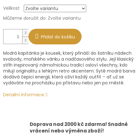
Měrná
Velikost
cena:
Můžeme doručit do:
Zvolte variantu
Přidat do košíku
Modrá kapitánka je kousek, který přináší do šatníku nádech
svobody, mořského vánku a nadčasového stylu. Její klasický
střih inspirovaný námořnickou tradicí osloví všechny, kdo
milují originalitu s lehkým retro akcentem. Sytě modrá barva
dodává čepici energii, která oživí každý outfit – ať už se
vydáváte na procházku po přístavu nebo jen po městě.
Detailní informace
Doprava nad 2000 kč zdarma! Snadné
vrácení nebo výměna zboží!