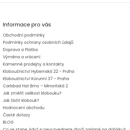
Z
á
p
a
Informace pro vás
t
Obchodní podmínky
í
Podmínky ochrany osobních údajů
Doprava a Platba
Výměna a vrácení
Kamenné prodejny a kontakty
Kloboučnictví Hybernská 22 - Praha
Kloboučnictví Korunní 37 - Praha
Carlsbad Hat Brno – Minoritská 2
Jak změřit velikost klobouku?
Jak čistit klobouk?
Hodnocení obchodu
Časté dotazy
BLOG
Co se stane, když si nevyzvednete zboží zaslané na dobírku?