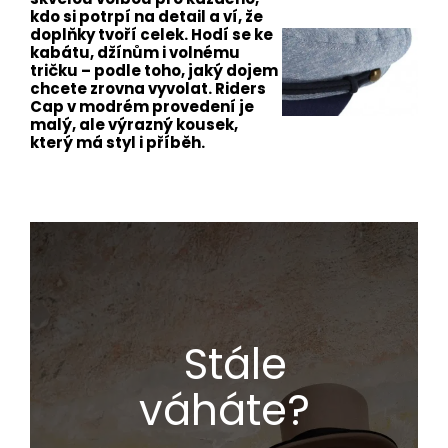
kdo si potrpí na detail a ví, že
doplňky tvoří celek. Hodí se ke
kabátu, džínům i volnému
tričku – podle toho, jaký dojem
chcete zrovna vyvolat. Riders
Cap v modrém provedení je
malý, ale výrazný kousek,
který má styl i příběh.
Stále
váháte?