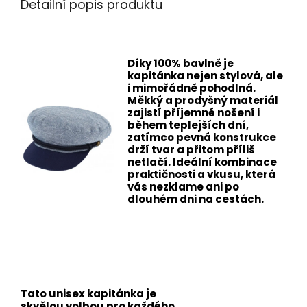
Detailní popis produktu
Díky 100% bavlně je
kapitánka nejen stylová, ale
i mimořádně pohodlná.
Měkký a prodyšný materiál
zajistí příjemné nošení i
během teplejších dní,
zatímco pevná konstrukce
drží tvar a přitom příliš
netlačí. Ideální kombinace
praktičnosti a vkusu, která
vás nezklame ani po
dlouhém dni na cestách.
Tato unisex kapitánka je
skvělou volbou pro každého,