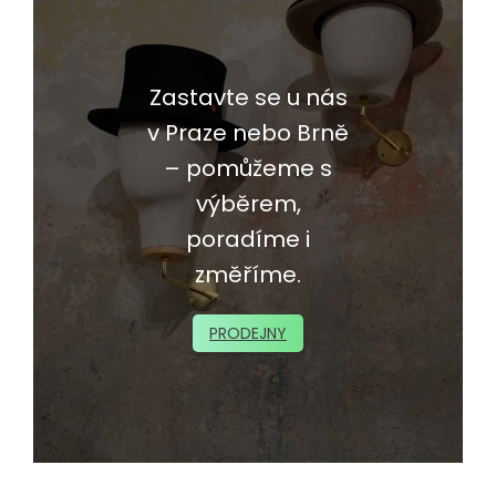
Zastavte se u nás
v Praze nebo Brně
– pomůžeme s
výběrem,
poradíme i
změříme.
PRODEJNY