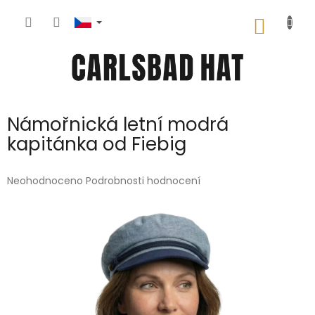
Přejít
na
NÁKUP
obsah
KOŠÍK
Námořnická letní modrá
kapitánka od Fiebig
Průměrné
Neohodnoceno
Podrobnosti hodnocení
hodnocení
produktu
je
0,0
z
5
hvězdiček.