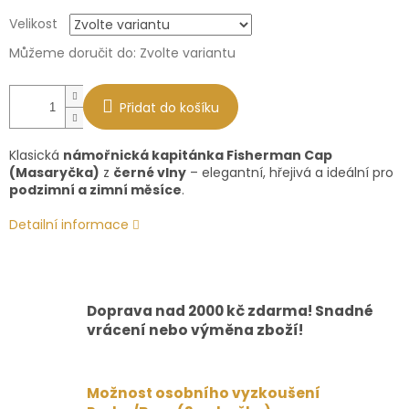
Měrná
Velikost
cena:
Můžeme doručit do:
Zvolte variantu
Přidat do košíku
Klasická
námořnická kapitánka Fisherman Cap
(Masaryčka)
z
černé vlny
– elegantní, hřejivá a ideální pro
podzimní a zimní měsíce
.
Detailní informace
Doprava nad 2000 kč zdarma! Snadné
vrácení nebo výměna zboží!
Možnost osobního vyzkoušení