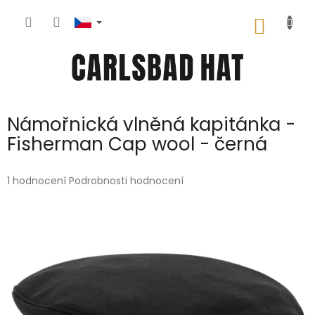
Přejít
na
NÁKUP
obsah
KOŠÍK
Námořnická vlněná kapitánka -
Fisherman Cap wool - černá
Průměrné
1 hodnocení
Podrobnosti hodnocení
hodnocení
produktu
je
5,0
z
5
hvězdiček.