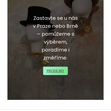
Zastavte se u nás
v Praze nebo Brně
– pomůžeme s
výběrem,
poradíme i
změříme.
PRODEJNY