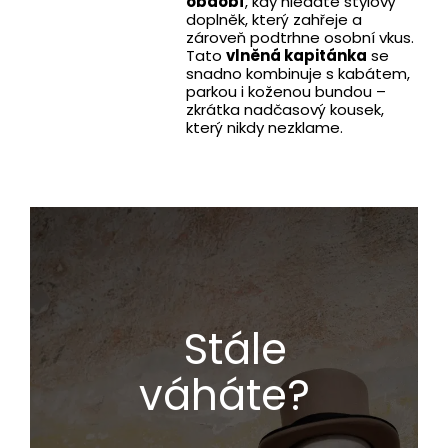
období
, kdy hledáte stylový
doplněk, který zahřeje a
zároveň podtrhne osobní vkus.
Tato
vlněná kapitánka
se
snadno kombinuje s kabátem,
parkou i koženou bundou –
zkrátka nadčasový kousek,
který nikdy nezklame.
Stále
váháte?