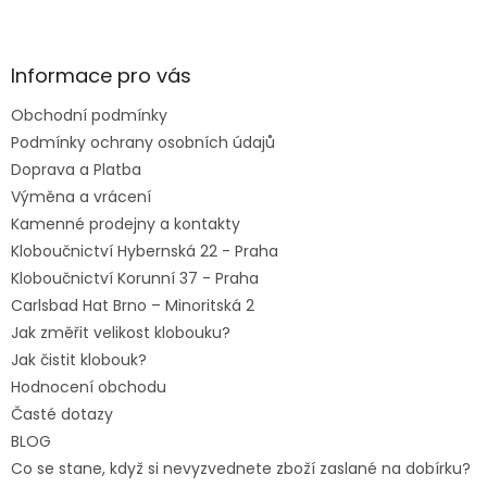
Z
á
p
a
Informace pro vás
t
Obchodní podmínky
í
Podmínky ochrany osobních údajů
Doprava a Platba
Výměna a vrácení
Kamenné prodejny a kontakty
Kloboučnictví Hybernská 22 - Praha
Kloboučnictví Korunní 37 - Praha
Carlsbad Hat Brno – Minoritská 2
Jak změřit velikost klobouku?
Jak čistit klobouk?
Hodnocení obchodu
Časté dotazy
BLOG
Co se stane, když si nevyzvednete zboží zaslané na dobírku?