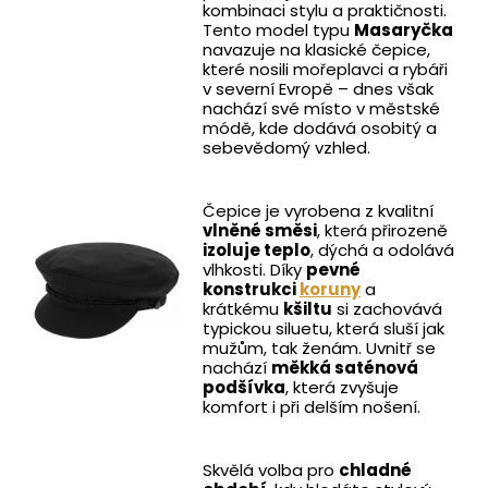
kombinaci stylu a praktičnosti.
Tento model typu
Masaryčka
navazuje na klasické čepice,
které nosili mořeplavci a rybáři
v severní Evropě – dnes však
nachází své místo v městské
módě, kde dodává osobitý a
sebevědomý vzhled.
Čepice je vyrobena z kvalitní
vlněné směsi
, která přirozeně
izoluje teplo
, dýchá a odolává
vlhkosti. Díky
pevné
konstrukci
koruny
a
krátkému
kšiltu
si zachovává
typickou siluetu, která sluší jak
mužům, tak ženám. Uvnitř se
nachází
měkká saténová
podšívka
, která zvyšuje
komfort i při delším nošení.
Skvělá volba pro
chladné