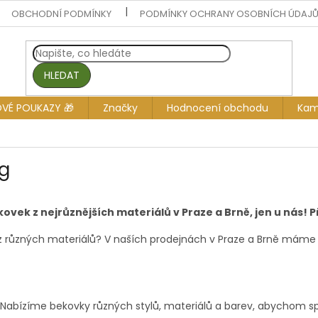
OBCHODNÍ PODMÍNKY
PODMÍNKY OCHRANY OSOBNÍCH ÚDAJ
HLEDAT
OVÉ POUKAZY 🎁
Značky
Hodnocení obchodu
Kam
ig
kovek z nejrůznějších materiálů v Praze a Brně, jen u nás! 
 z různých materiálů? V naších prodejnách v Praze a Brně máme 
 Nabízíme bekovky různých stylů, materiálů a barev, abychom spln