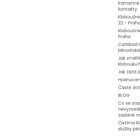
Kamenné 
kontakty
Kloboučni
22 - Prah
Kloboučni
Praha
Carlsbad 
Minoritská
Jak změřit
klobouku?
Jak čistit
Hodnocen
Časté do
BLOG
Co se stan
nevyzvedn
zaslané n
Čistírna 
služby pé