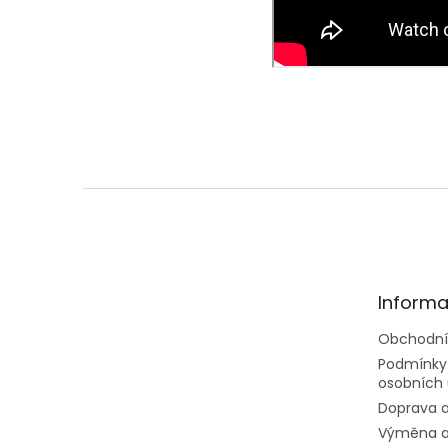
Z
á
p
a
t
Informa
í
Obchodní
Podmínky
osobních 
Doprava a
Výměna a