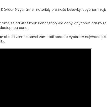
: Důkladně vybíráme materiály pro naše bekovky, abychom zajistil
nažíme se nabízet konkurenceschopné ceny, abychom našim zá
a dostupnou cenu.
anci
: Naši zaměstnanci vám rádi poradí s výběrem nejvhodnější 
lo.