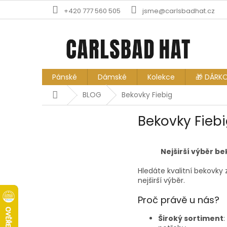
Přejít
+420 777 560 505
jsme@carlsbadhat.cz
na
obsah
Pánské
Dámské
Kolekce
🎁 DÁRK
Domů
BLOG
Bekovky Fiebig
Bekovky Fieb
Nejširší výběr be
Hledáte kvalitní bekovky
nejširší výběr.
Proč právě u nás?
Široký sortiment
: