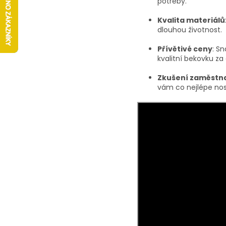
potřeby.
Kvalita materiálů
dlouhou životnost.
Přívětivé ceny
: S
kvalitní bekovku z
Zkušení zaměstn
vám co nejlépe nosi