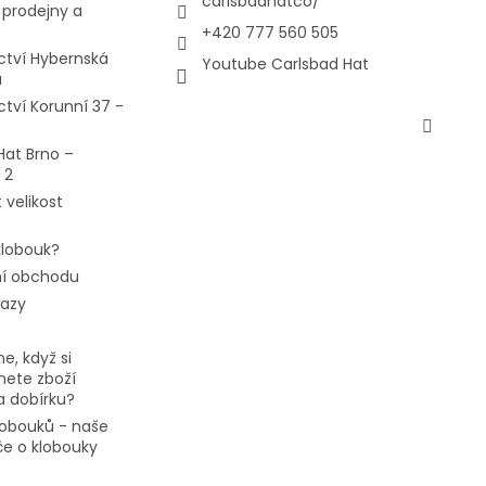
carlsbadhatco/
prodejny a
+420 777 560 505
ctví Hybernská
Youtube Carlsbad Hat
a
ctví Korunní 37 -
Hat Brno –
 2
 velikost
 klobouk?
í obchodu
tazy
e, když si
ete zboží
a dobírku?
klobouků - naše
če o klobouky