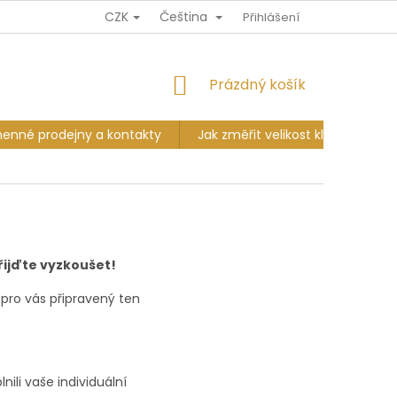
CZK
Čeština
Ů
DOPRAVA A PLATBA
VÝMĚNA A VRÁCENÍ
Přihlášení
KAMENNÉ PR
NÁKUPNÍ
Prázdný košík
KOŠÍK
enné prodejny a kontakty
Jak změřit velikost klobouku?
Přijďte vyzkoušet!
pro vás připravený ten
ili vaše individuální