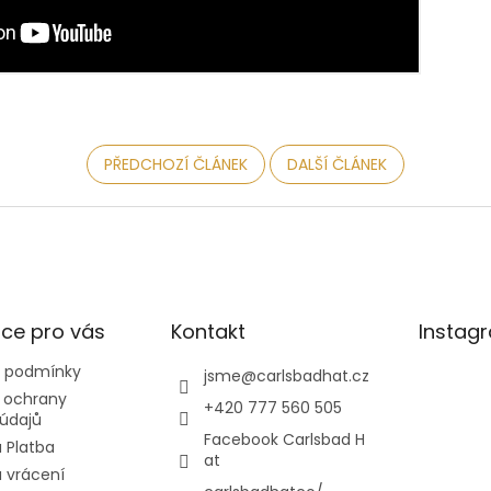
PŘEDCHOZÍ ČLÁNEK
DALŠÍ ČLÁNEK
ce pro vás
Kontakt
Instag
 podmínky
jsme
@
carlsbadhat.cz
 ochrany
+420 777 560 505
údajů
Facebook Carlsbad H
 Platba
at
 vrácení