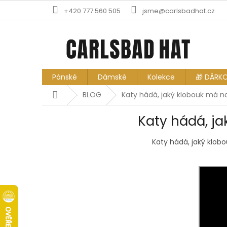
Přejít
+420 777 560 505
jsme@carlsbadhat.cz
na
obsah
Pánské
Dámské
Kolekce
🎁 DÁRK
Domů
BLOG
Katy hádá, jaký klobouk má na
Katy hádá, ja
Katy hádá, jaký klob