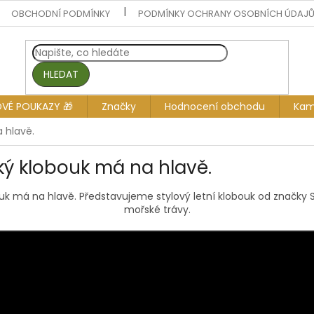
OBCHODNÍ PODMÍNKY
PODMÍNKY OCHRANY OSOBNÍCH ÚDAJ
HLEDAT
OVÉ POUKAZY 🎁
Značky
Hodnocení obchodu
Kam
 hlavě.
ký klobouk má na hlavě.
ouk má na hlavě. Představujeme stylový letní klobouk od značky 
mořské trávy.