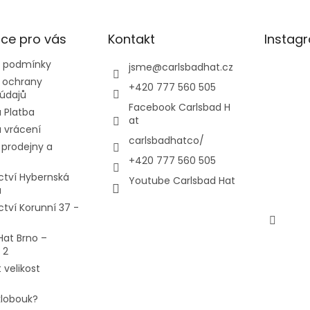
ce pro vás
Kontakt
Instag
 podmínky
jsme
@
carlsbadhat.cz
 ochrany
+420 777 560 505
údajů
Facebook Carlsbad H
 Platba
at
 vrácení
carlsbadhatco/
prodejny a
+420 777 560 505
ctví Hybernská
Youtube Carlsbad Hat
a
ctví Korunní 37 -
Hat Brno –
 2
 velikost
 klobouk?