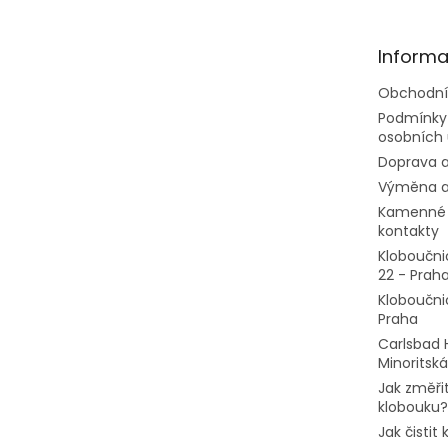
a
t
Informa
í
Obchodní
Podmínky
osobních 
Doprava a
Výměna a
Kamenné 
kontakty
Kloboučni
22 - Prah
Kloboučni
Praha
Carlsbad 
Minoritská
Jak změřit
klobouku?
Jak čistit