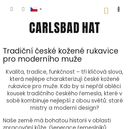
Přejít
na
NÁKUP
obsah
KOŠÍK
Tradiční české kožené rukavice
pro moderního muže
Kvalita, tradice, funkčnost – tři klíčová slova,
která nejlépe charakterizují české kožené
rukavice pro muže. Kdo by si nepřál obléci
kousek tradičního českého řemesla, které v
sobě kombinuje nejlepší z obou světů: staré
mistry a moderní design?
Naše země má bohatou historii v oblasti
zpracování kůže. Generace řemeslníků