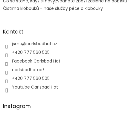
Co se stane, když si nevyzvednete zboží zaslané na dobírku?
Čistírna klobouků - naše služby péče o klobouky
Kontakt
jsme
@
carlsbadhat.cz
+420 777 560 505
Facebook Carlsbad Hat
carlsbadhatco/
+420 777 560 505
Youtube Carlsbad Hat
Instagram