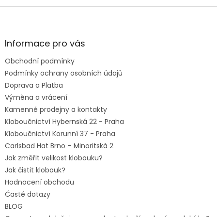
Z
á
p
a
Informace pro vás
t
Obchodní podmínky
í
Podmínky ochrany osobních údajů
Doprava a Platba
Výměna a vrácení
Kamenné prodejny a kontakty
Kloboučnictví Hybernská 22 - Praha
Kloboučnictví Korunní 37 - Praha
Carlsbad Hat Brno – Minoritská 2
Jak změřit velikost klobouku?
Jak čistit klobouk?
Hodnocení obchodu
Časté dotazy
BLOG