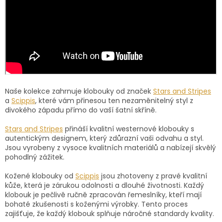
Naše kolekce zahrnuje klobouky od značek
Stars and Stripes
a
Scippis
, které vám přinesou ten nezaměnitelný styl z
divokého západu přímo do vaší šatní skříně.
Stars and Stripes
přináší kvalitní westernové klobouky s
autentickým designem, který zdůrazní vaši odvahu a styl.
Jsou vyrobeny z vysoce kvalitních materiálů a nabízejí skvělý
pohodlný zážitek.
Kožené klobouky od
Scippis
jsou zhotoveny z pravé kvalitní
kůže, která je zárukou odolnosti a dlouhé životnosti. Každý
klobouk je pečlivě ručně zpracován řemeslníky, kteří mají
bohaté zkušenosti s koženými výrobky. Tento proces
zajišťuje, že každý klobouk splňuje náročné standardy kvality.