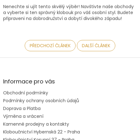
Nenechte si ujít tento skvělý výběr! Navštivte naše obchody
a vyberte si ten správný klobouk pro váš osobní styl. Budete
připraveni na dobrodružství a dobytí divokého západu!
PŘEDCHOZÍ ČLÁNEK
DALŠÍ ČLÁNEK
Z
á
p
a
Informace pro vás
t
Obchodní podmínky
í
Podmínky ochrany osobních údajů
Doprava a Platba
Výměna a vrácení
Kamenné prodejny a kontakty
Kloboučnictví Hybernská 22 - Praha
Kloboučnictví Korunní 37 - Praha