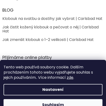
BLOG
Klobouk na svatbu a dostihy: jak vybrat | Carlsbad Hat
Jak čistit kožený klobouk a pečovat o něj | Carlsbad
Hat
Jak zmenšit klobouk o 1–2 velikosti | Carlsbad Hat
Přijímáme online platby
Tento web používá soubory cookie. Dalším
procházením tohoto webu vyjadřujete souhlas s
jejich používáním.. Více informací
zde
.
Nastavení
Vytvořil Shoptet
Sleva 200 Kč na
Souhlasím
ANO
NE
Copyright 2026
CarlsbadHat
. Všechna práva vyhrazena.