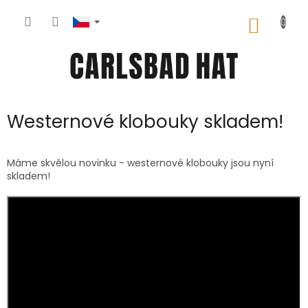
Přejít
na
NÁKUP
obsah
KOŠÍK
Westernové klobouky skladem!
Máme skvělou novinku - westernové klobouky jsou nyní
skladem!