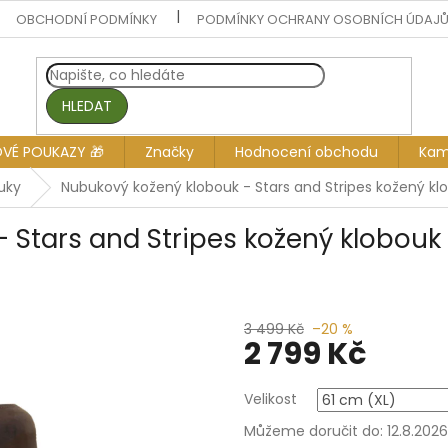
OBCHODNÍ PODMÍNKY
PODMÍNKY OCHRANY OSOBNÍCH ÚDAJ
HLEDAT
OVÉ POUKAZY 🎁
Značky
Hodnocení obchodu
Kam
uky
Nubukový kožený klobouk - Stars and Stripes kožený k
 Stars and Stripes kožený klobou
3 499 Kč
–20 %
2 799 Kč
Měrná
Velikost
cena:
Můžeme doručit do:
12.8.2026