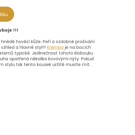
šíku
boje !!!
 hnědé hovězí kůže. Peří a ozdobné prošívání
zhled a hlavně styl!!!
Krempa
je na bocích
esternů typické. Jedinečnost tohoto klobouku
uha opatřená několika kovovými nýty. Pokud
n stylu tak tento kousek určitě musíte mít.