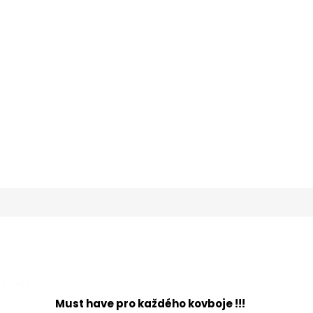
L)
Must have pro každého kovboje !!!