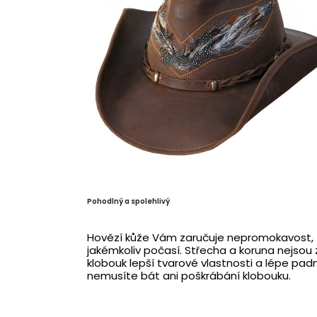
Pohodlný a spolehlivý
Hovězí kůže Vám zaručuje nepromokavost, 
jakémkoliv počasí. Střecha a koruna nejsou 
klobouk lepší tvarové vlastnosti a lépe pad
nemusíte bát ani poškrábání klobouku.