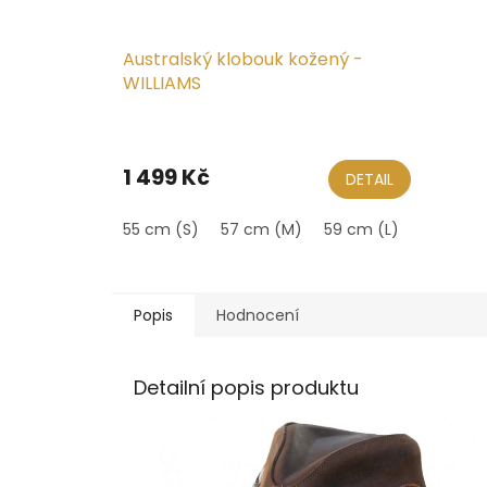
Australský klobouk kožený -
WILLIAMS
Průměrné
hodnocení
produktu
1 499 Kč
DETAIL
je
5,0
55 cm (S)
57 cm (M)
59 cm (L)
61 cm (X
z
5
hvězdiček.
Popis
Hodnocení
Detailní popis produktu