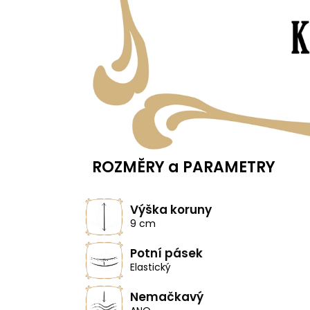
ROZMĚRY a PARAMETRY
Výška koruny
9 cm
Potní pásek
Elastický
Nemačkavý