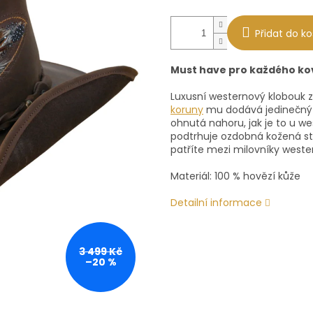
Přidat do ko
Must have pro každého kov
Luxusní westernový klobouk z
koruny
mu dodává jedinečný v
ohnutá nahoru, jak je to u w
podtrhuje ozdobná kožená st
patříte mezi milovníky wester
Materiál: 100 % hovězí kůže
Detailní informace
3 499 Kč
–20 %