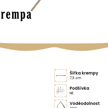
Šířka krempy
7,5 cm
Podšívka
NE
Voděodolnost