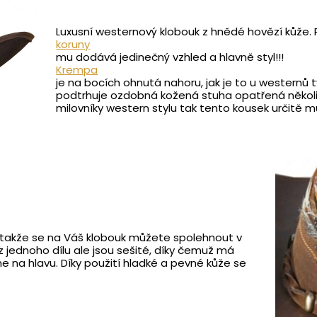
Luxusní westernový klobouk z hnědé hovězí kůže. 
koruny
mu dodává jedinečný vzhled a hlavně styl!!!
Krempa
je na bocích ohnutá nahoru, jak je to u westernů
podtrhuje ozdobná kožená stuha opatřená několi
milovníky western stylu tak tento kousek určitě m
takže se na Váš klobouk můžete spolehnout v
z jednoho dílu ale jsou sešité, díky čemuž má
ne na hlavu. Díky použití hladké a pevné kůže se