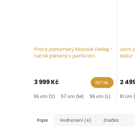
Pravý panamský klobouk Fiebig –
Letní
ručně pletený s perforací
Natur
Ekvád
3 999 Kč
2 49
DETAIL
55 cm (S)
57 cm (M)
59 cm (L)
61 cm (X
61 cm 
Popis
Hodnocení (4)
Značka