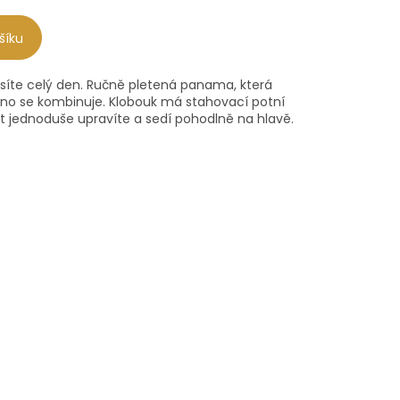
šíku
nosíte celý den. Ručně pletená panama, která
dno se kombinuje. Klobouk má stahovací potní
st jednoduše upravíte a sedí pohodlně na hlavě.