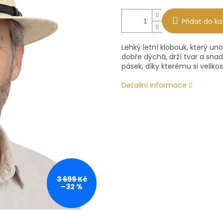
Přidat do ko
Lehký letní klobouk, který u
dobře dýchá, drží tvar a sna
pásek, díky kterému si veliko
Detailní informace
3 699 Kč
–32 %