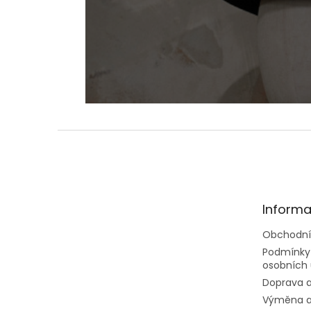
Z
á
p
a
t
Informa
í
Obchodní
Podmínky
osobních 
Doprava a
Výměna a