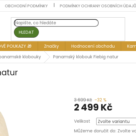
OBCHODNÍ PODMÍNKY
PODMÍNKY OCHRANY OSOBNÍCH ÚDAJ
HLEDAT
OVÉ POUKAZY 🎁
Značky
Hodnocení obchodu
Kam
panamské klobouky
Panamský klobouk Fiebig natur
natur
3 699 Kč
–32 %
2 499 Kč
Měrná
Velikost
cena:
Můžeme doručit do:
Zvolte v