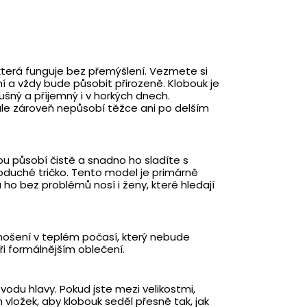
 která funguje bez přemýšlení. Vezmete si
a vždy bude působit přirozeně. Klobouk je
ušný a příjemný i v horkých dnech.
ale zároveň nepůsobí těžce ani po delším
u působí čistě a snadno ho sladíte s
dnoduché tričko. Tento model je primárně
u ho bez problémů nosí i ženy, které hledají
nošení v teplém počasí, který nebude
ři formálnějším oblečení.
odu hlavy. Pokud jste mezi velikostmi,
 vložek, aby klobouk seděl přesně tak, jak