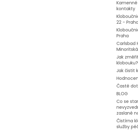
Kamenné 
kontakty
Kloboučni
22 - Prah
Kloboučni
Praha
Carlsbad 
Minoritská
Jak změřit
klobouku?
Jak čistit
Hodnocen
Časté do
BLOG
Co se stan
nevyzvedn
zaslané n
Čistírna 
služby pé