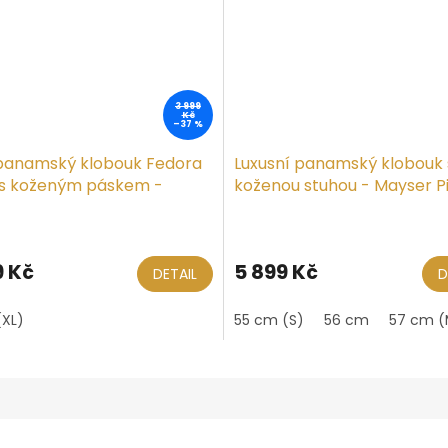
3 999
Kč
–37 %
 panamský klobouk Fedora
Luxusní panamský klobouk 
 s koženým páskem -
koženou stuhou - Mayser P
orská panama
9 Kč
5 899 Kč
DETAIL
D
L)
(XL)
55 cm (S)
56 cm
57 cm (