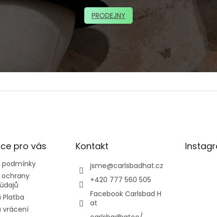
PRODEJNY
ce pro vás
Kontakt
Instag
 podmínky
jsme
@
carlsbadhat.cz
 ochrany
+420 777 560 505
údajů
Facebook Carlsbad H
 Platba
at
 vrácení
carlsbadhatco/