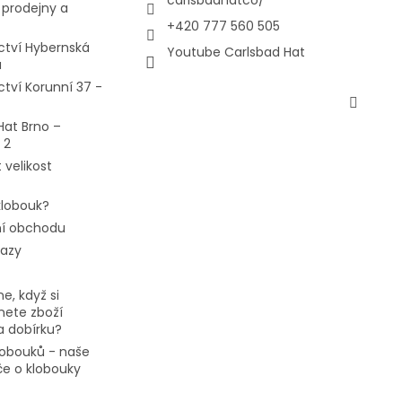
prodejny a
+420 777 560 505
ctví Hybernská
Youtube Carlsbad Hat
a
ctví Korunní 37 -
Hat Brno –
 2
 velikost
 klobouk?
í obchodu
tazy
e, když si
ete zboží
a dobírku?
klobouků - naše
če o klobouky