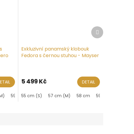
Další
produkt
s
Exkluzivní panamský klobouk
iero
Fedora s černou stuhou - Mayser
Gero - UV faktor 80
5 499 Kč
ETAIL
DETAIL
M)
59 cm (L)
55 cm (S)
60 cm
57 cm (M)
61 cm (XL)
58 cm
59 cm (L)
60 c