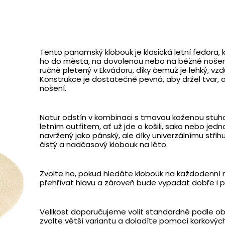
Tento panamský klobouk je klasická letní fedora,
ho do města, na dovolenou nebo na běžné nošení 
ručně pletený v Ekvádoru, díky čemuž je lehký, vzd
Konstrukce je dostatečně pevná, aby držel tvar, 
nošení.
Natur odstín v kombinaci s tmavou koženou stuho
letním outfitem, ať už jde o košili, sako nebo je
navržený jako pánský, ale díky univerzálnímu střih
čistý a nadčasový klobouk na léto.
Zvolte ho, pokud hledáte klobouk na každodenní 
přehřívat hlavu a zároveň bude vypadat dobře i p
Velikost doporučujeme volit standardně podle obv
zvolte větší variantu a doladíte pomocí korkových