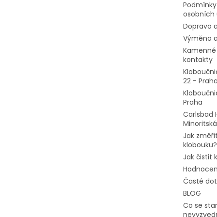
Podmínky
osobních 
Doprava a
Výměna a
Kamenné 
kontakty
Kloboučni
22 - Prah
Kloboučni
Praha
Carlsbad 
Minoritská
Jak změřit
klobouku?
Jak čistit
Hodnocen
Časté do
BLOG
Co se stan
nevyzvedn