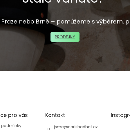
 v Praze nebo Brně – pomůžeme s výběrem, p
PRODEJNY
ce pro vás
Kontakt
Instag
 podmínky
jsme
@
carlsbadhat.cz