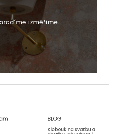
oradíme i změříme.
ram
BLOG
Klobouk na svatbu a