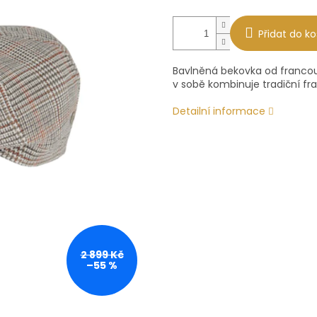
Přidat do ko
Bavlněná bekovka od francouz
v sobě kombinuje tradiční fra
Detailní informace
2 899 Kč
–55 %