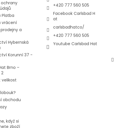
 ochrany
+420 777 560 505
údajů
Facebook Carlsbad H
 Platba
at
 vrácení
carlsbadhatco/
prodejny a
+420 777 560 505
ctví Hybernská
Youtube Carlsbad Hat
a
ctví Korunní 37 -
Hat Brno –
 2
 velikost
 klobouk?
í obchodu
tazy
e, když si
ete zboží