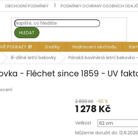
OBCHODNÍ PODMÍNKY
PODMÍNKY OCHRANY OSOBNÍCH ÚDAJ
HLEDAT
OVÉ POUKAZY 🎁
Značky
Hodnocení obchodu
Kam
8-dílné letní bekovky
Pánská bavlněná letní bekovka - 
vka - Fléchet since 1859 - UV fakt
nocení
2 899 Kč
–55 %
1 278 Kč
Měrná
Velikost
cena:
Můžeme doručit do:
12.8.2026