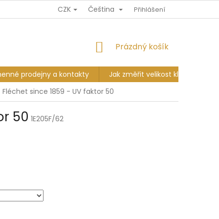
CZK
Čeština
Ů
DOPRAVA A PLATBA
VÝMĚNA A VRÁCENÍ
Přihlášení
KAMENNÉ PR
NÁKUPNÍ
Prázdný košík
KOŠÍK
enné prodejny a kontakty
Jak změřit velikost klobouku?
Fléchet since 1859 - UV faktor 50
or 50
1E205F/62