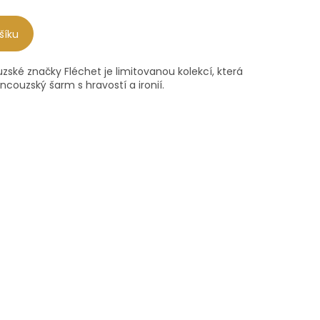
šíku
ské značky Fléchet je limitovanou kolekcí, která
ncouzský šarm s hravostí a ironií.