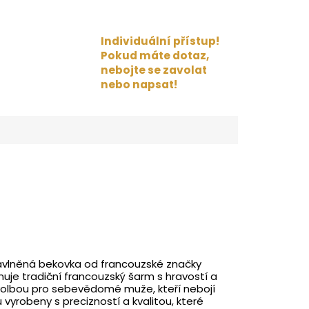
Individuální přístup!
Pokud máte dotaz,
nebojte se zavolat
nebo napsat!
 Bavlněná bekovka od francouzské značky
nuje tradiční francouzský šarm s hravostí a
u volbou pro sebevědomé muže, kteří nebojí
 vyrobeny s precizností a kvalitou, které