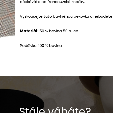
očekáváte od francouzské značky.
Vyzkoušejte tuto bavlněnou bekovku a nebudete 
Materiál:
50 % bavlna 50 % len
Podšívka: 100 % bavlna
Stále váháte?