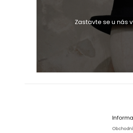
Zastavte se u nás
Z
á
p
a
t
Informa
í
Obchodní