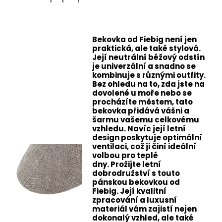
Bekovka od Fiebig není jen
praktická, ale také stylová.
Její neutrální béžový odstín
je univerzální a snadno se
kombinuje s různými outfity.
Bez ohledu na to, zda jste na
dovolené u moře nebo se
procházíte městem, tato
bekovka přidává vášni a
šarmu vašemu celkovému
vzhledu. Navíc její letní
design poskytuje optimální
ventilaci, což ji činí ideální
volbou pro teplé
dny.
Prožijte letní
dobrodružství s touto
pánskou bekovkou od
Fiebig. Její kvalitní
zpracování a luxusní
materiál vám zajistí nejen
dokonalý vzhled, ale také