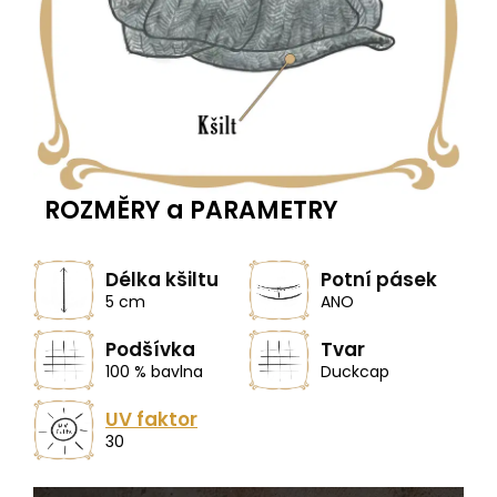
ROZMĚRY a PARAMETRY
Délka kšiltu
Potní pásek
5 cm
ANO
Podšívka
Tvar
100 % bavlna
Duckcap
UV faktor
30