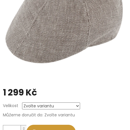
1 299 Kč
Měrná
Velikost
cena:
Můžeme doručit do:
Zvolte variantu