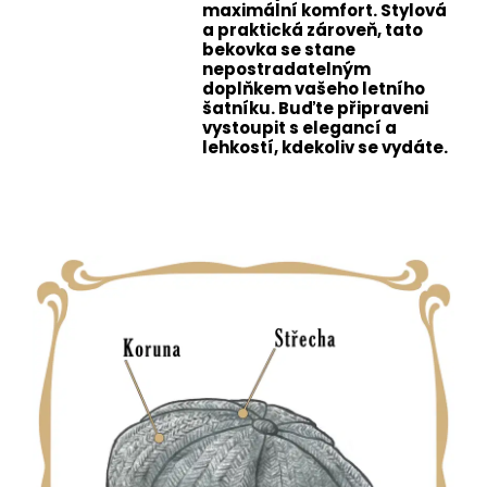
maximální komfort. Stylová
a praktická zároveň, tato
bekovka se stane
nepostradatelným
doplňkem vašeho letního
šatníku. Buďte připraveni
vystoupit s elegancí a
lehkostí, kdekoliv se vydáte.