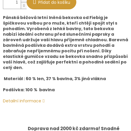
Přidat do košíku
Pánská béžová letní lněná bekovka od Fiebig je
špičkovou volbou pro muže, kteří chtějí spojit styl s
pohodlím. Vyrobená z lehké bavlny, tato bekovka
nabízí ideální ochranu před slunečními paprsky a
zároveň udržuje vaši hlavu příjemně chladnou. Barevná
bavlněná podšívka dodává extra vrstvu pohodlí a
zabraňuje nepříjemnému pocitu při nošení. Díky
elastické gumičce vzadu se bekovka snadno přizpůsobí
vaší hlavě, což zajišťuje perfektní a pohodlné sedění po
celý den.
Materiál : 60 % len, 37 % bavlna, 3% jiná vlákna
Podšívka: 100 % bavlna
Detailní informace
Doprava nad 2000 kč zdarma! Snadné