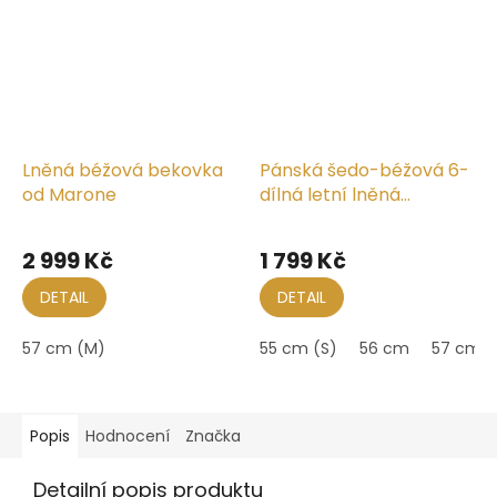
Lněná béžová bekovka
Pánská šedo-béžová 6-
od Marone
dílná letní lněná
bekovka - Carlsbad Hat
2 999 Kč
1 799 Kč
DETAIL
DETAIL
57 cm (M)
55 cm (S)
56 cm
57 cm (
Popis
Hodnocení
Značka
Detailní popis produktu