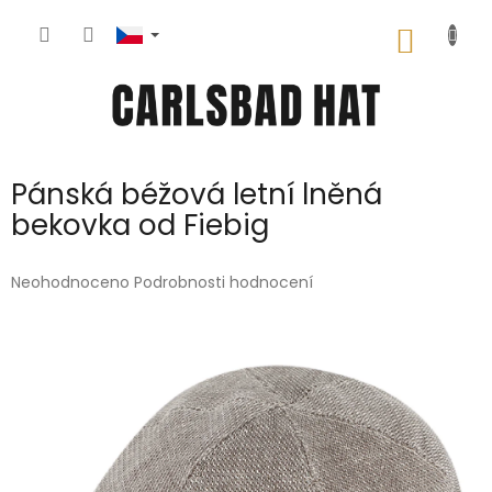
Přejít
na
NÁKUP
obsah
KOŠÍK
Pánská béžová letní lněná
bekovka od Fiebig
Průměrné
Neohodnoceno
Podrobnosti hodnocení
hodnocení
produktu
je
0,0
z
5
hvězdiček.