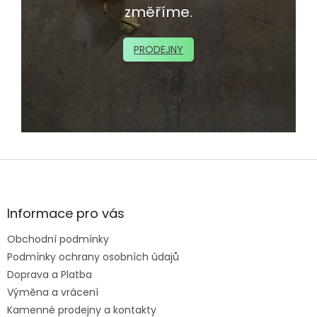
změříme.
PRODEJNY
Z
á
p
a
Informace pro vás
t
Obchodní podmínky
í
Podmínky ochrany osobních údajů
Doprava a Platba
Výměna a vrácení
Kamenné prodejny a kontakty