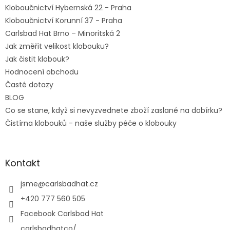
Kloboučnictví Hybernská 22 - Praha
Kloboučnictví Korunní 37 - Praha
Carlsbad Hat Brno – Minoritská 2
Jak změřit velikost klobouku?
Jak čistit klobouk?
Hodnocení obchodu
Časté dotazy
BLOG
Co se stane, když si nevyzvednete zboží zaslané na dobírku?
Čistírna klobouků - naše služby péče o klobouky
Kontakt
jsme
@
carlsbadhat.cz
+420 777 560 505
Facebook Carlsbad Hat
carlsbadhatco/