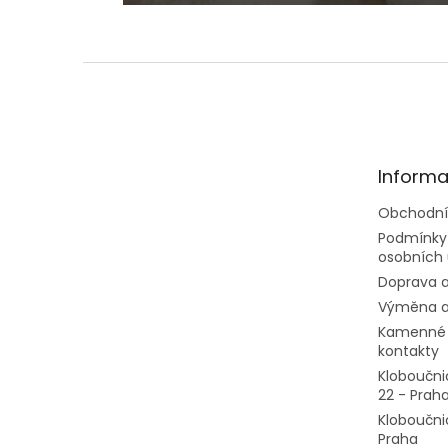
Z
á
p
a
t
Informa
í
Obchodní
Podmínky
osobních 
Doprava a
Výměna a
Kamenné 
kontakty
Kloboučni
22 - Prah
Kloboučni
Praha