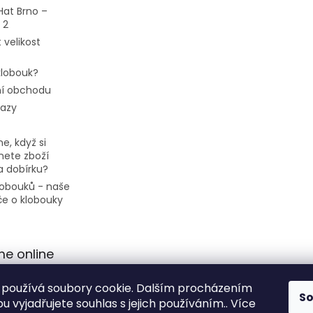
Hat Brno –
 2
 velikost
 klobouk?
í obchodu
tazy
e, když si
ete zboží
a dobírku?
klobouků - naše
če o klobouky
me online
používá soubory cookie. Dalším procházením
S
 vyjadřujete souhlas s jejich používáním.. Více