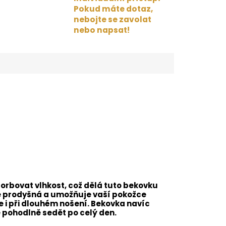
Pokud máte dotaz,
nebojte se zavolat
nebo napsat!
orbovat vlhkost, což dělá tuto bekovku
 je prodyšná a umožňuje vaší pokožce
e i při dlouhém nošení. Bekovka navíc
e pohodlně sedět po celý den.