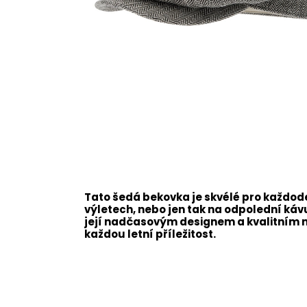
Tato šedá bekovka je skvélé pro každoden
výletech, nebo jen tak na odpolední káv
její nadčasovým designem a kvalitním m
každou letní příležitost.