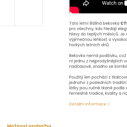
Tato letní 8dílná bekovka
CT
pro všechny, kdo hledají ele
hlavy do teplých měsíců. Je 
výjimečnou lehkost a vysokou
horkých letních dnů.
Bekovka nemá podšívku, což 
ní jednu z nejprodyšnějších v
nadčasově, snadno se kombin
Použitý len pochází z tkalco
jednoho z posledních tradičn
látky jsou ručně tkané podl
řemeslné tradice, kvality a 
Detailní informace
Možnost osobního