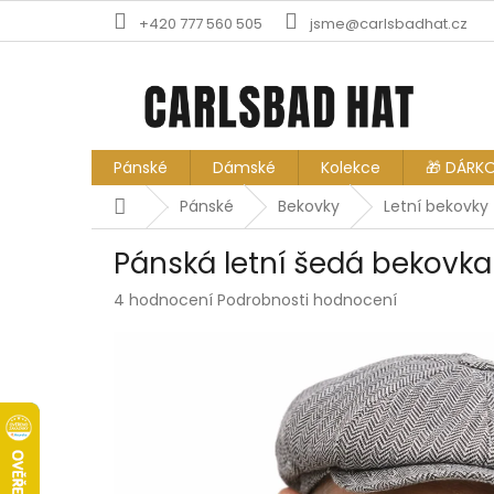
Přejít
+420 777 560 505
jsme@carlsbadhat.cz
na
obsah
Pánské
Dámské
Kolekce
🎁 DÁRK
Domů
Pánské
Bekovky
Letní bekovky
Pánská letní šedá bekovka
Průměrné
4 hodnocení
Podrobnosti hodnocení
hodnocení
produktu
je
5,0
z
5
hvězdiček.