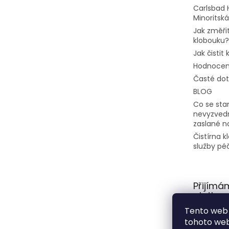
Carlsbad 
Minoritská
Jak změřit
klobouku?
Jak čistit
Hodnocen
Časté do
BLOG
Co se stan
nevyzvedn
zaslané n
Čistírna 
služby pé
Přijímá
platby
Tento web 
tohoto webu