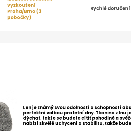
vyzkoušení
Rychlé doručení
Praha/Brno (3
pobočky)
Len je známý svou odolností a schopností abs
perfektní volbou pro letní dny. Tkanina z lnu
dýchat, takže se budete cítit pohodlně a svěž
nabízí skvělé uchycení a stabilitu, takže bud