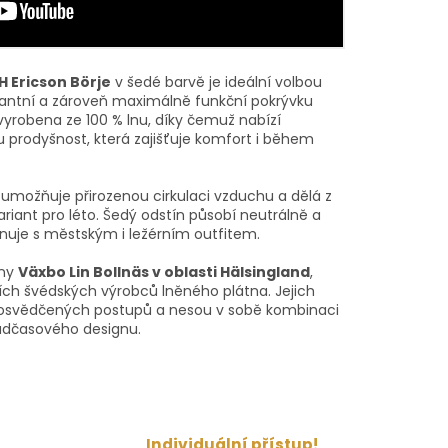
H Ericson Börje
v šedé barvě je ideální volbou
gantní a zároveň maximálně funkční pokrývku
vyrobena ze 100 % lnu, díky čemuž nabízí
 prodyšnost, která zajišťuje komfort i během
umožňuje přirozenou cirkulaci vzduchu a dělá z
ariant pro léto. Šedý odstín působí neutrálně a
uje s městským i ležérním outfitem.
vny
Växbo Lin Bollnäs v oblasti Hälsingland
,
ích švédských výrobců lněného plátna. Jejich
e osvědčených postupů a nesou v sobě kombinaci
nadčasového designu.
Individuální přístup!