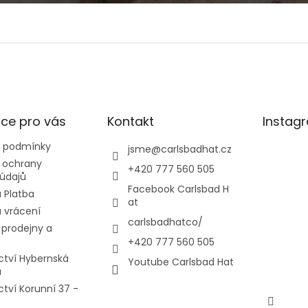
ce pro vás
Kontakt
Instag
 podmínky
jsme
@
carlsbadhat.cz
 ochrany
+420 777 560 505
údajů
Facebook Carlsbad H
 Platba
at
 vrácení
carlsbadhatco/
prodejny a
+420 777 560 505
ctví Hybernská
Youtube Carlsbad Hat
a
ctví Korunní 37 -