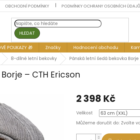
OBCHODNÍ PODMÍNKY
PODMÍNKY OCHRANY OSOBNÍCH ÚDAJ
HLEDAT
OVÉ POUKAZY 🎁
Značky
Hodnocení obchodu
Kam
8-dílné letní bekovky
Pánská letní šedá bekovka Borje
 Borje – CTH Ericson
2 398 Kč
Měrná
Velikost
cena:
Můžeme doručit do:
Zvolte v