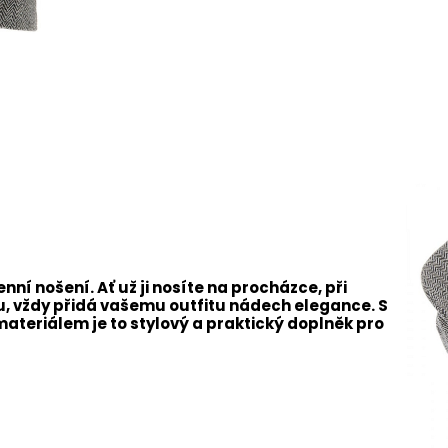
ní nošení. Ať už ji nosíte na procházce, při
u, vždy přidá vašemu outfitu nádech elegance. S
ateriálem je to stylový a praktický doplněk pro