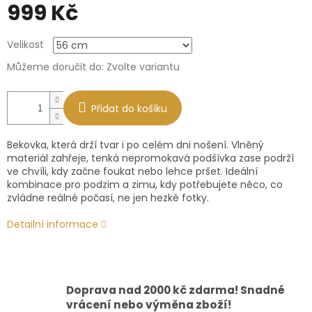
999 Kč
Měrná
Velikost
cena:
Můžeme doručit do:
Zvolte variantu
Přidat do košíku
Bekovka, která drží tvar i po celém dni nošení. Vlněný
materiál zahřeje, tenká nepromokavá podšívka zase podrží
ve chvíli, kdy začne foukat nebo lehce pršet. Ideální
kombinace pro podzim a zimu, kdy potřebujete něco, co
zvládne reálné počasí, ne jen hezké fotky.
Detailní informace
Doprava nad 2000 kč zdarma! Snadné
vrácení nebo výměna zboží!