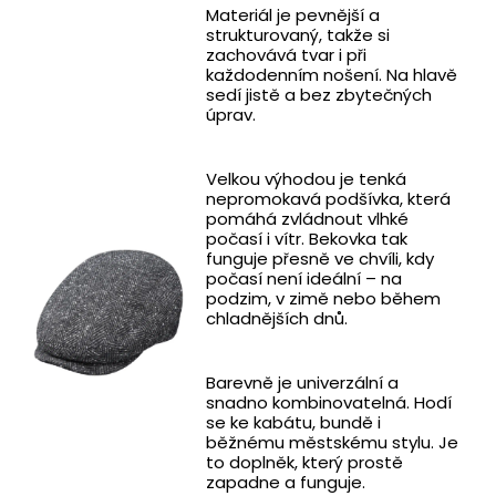
Materiál je pevnější a
strukturovaný, takže si
zachovává tvar i při
každodenním nošení. Na hlavě
sedí jistě a bez zbytečných
úprav.
Velkou výhodou je tenká
nepromokavá podšívka, která
pomáhá zvládnout vlhké
počasí i vítr. Bekovka tak
funguje přesně ve chvíli, kdy
počasí není ideální – na
podzim, v zimě nebo během
chladnějších dnů.
Barevně je univerzální a
snadno kombinovatelná. Hodí
se ke kabátu, bundě i
běžnému městskému stylu. Je
to doplněk, který prostě
zapadne a funguje.