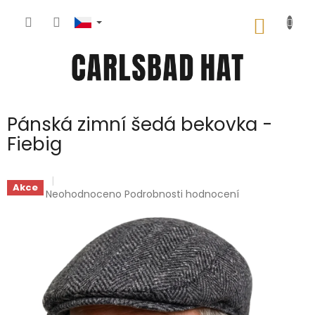
Přejít
na
NÁKUP
obsah
KOŠÍK
Pánská zimní šedá bekovka -
Fiebig
Akce
Průměrné
Neohodnoceno
Podrobnosti hodnocení
hodnocení
produktu
je
0,0
z
5
hvězdiček.