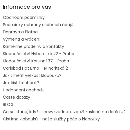
p
a
Informace pro vás
t
Obchodní podmínky
í
Podmínky ochrany osobních údajů
Doprava a Platba
Výměna a vrácení
Kamenné prodejny a kontakty
Kloboučnictví Hybernská 22 - Praha
Kloboučnictví Korunní 37 - Praha
Carlsbad Hat Brno – Minoritská 2
Jak změřit velikost klobouku?
Jak čistit klobouk?
Hodnocení obchodu
Časté dotazy
BLOG
Co se stane, když si nevyzvednete zboží zaslané na dobírku?
Čistírna klobouků - naše služby péče o klobouky