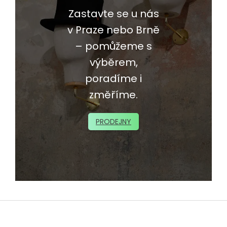
Zastavte se u nás
v Praze nebo Brně
– pomůžeme s
výběrem,
poradíme i
změříme.
PRODEJNY
Z
á