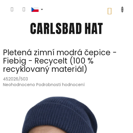
Přejít
na
NÁKUP
obsah
KOŠÍK
Pletená zimní modrá čepice -
Fiebig - Recycelt (100 %
recyklovaný materiál)
452026/503
Průměrné
Neohodnoceno
Podrobnosti hodnocení
hodnocení
produktu
je
0,0
z
5
hvězdiček.