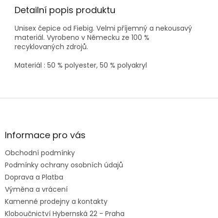
Detailní popis produktu
Unisex čepice od Fiebig. Velmi příjemný a nekousavý
materiál. Vyrobeno v Německu ze 100 %
recyklovaných
zdrojů.
Materiál : 50 % polyester, 50 % polyakryl
Z
á
p
a
Informace pro vás
t
Obchodní podmínky
í
Podmínky ochrany osobních údajů
Doprava a Platba
Výměna a vrácení
Kamenné prodejny a kontakty
Kloboučnictví Hybernská 22 - Praha