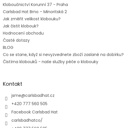
Kloboučnictví Korunní 37 - Praha
Carlsbad Hat Brno – Minoritská 2
Jak změřit velikost klobouku?
Jak čistit klobouk?
Hodnocení obchodu
Časté dotazy
BLOG
Co se stane, když si nevyzvednete zboží zaslané na dobírku?
Čistírna klobouků - naše služby péče o klobouky
Kontakt
jsme
@
carlsbadhat.cz
+420 777 560 505
Facebook Carlsbad Hat
carlsbadhatco/