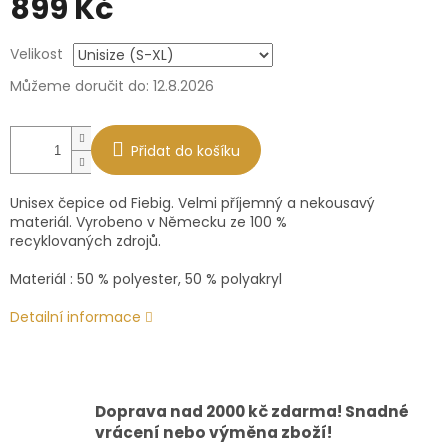
899 Kč
Měrná
Velikost
cena:
Můžeme doručit do:
12.8.2026
Přidat do košíku
Unisex čepice od Fiebig. Velmi příjemný a nekousavý
materiál. Vyrobeno v Německu ze 100 %
recyklovaných
zdrojů.
Materiál : 50 % polyester, 50 % polyakryl
Detailní informace
Doprava nad 2000 kč zdarma! Snadné
vrácení nebo výměna zboží!