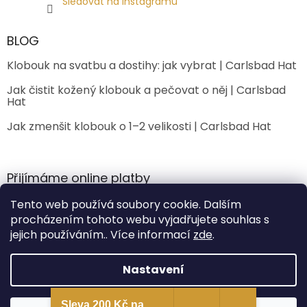
Sledovat na Instagramu
BLOG
Klobouk na svatbu a dostihy: jak vybrat | Carlsbad Hat
Jak čistit kožený klobouk a pečovat o něj | Carlsbad
Hat
Jak zmenšit klobouk o 1–2 velikosti | Carlsbad Hat
Přijímáme online platby
Tento web používá soubory cookie. Dalším
procházením tohoto webu vyjadřujete souhlas s
jejich používáním.. Více informací
zde
.
Nastavení
Vytvořil Shoptet Premium
Sleva 200 Kč na