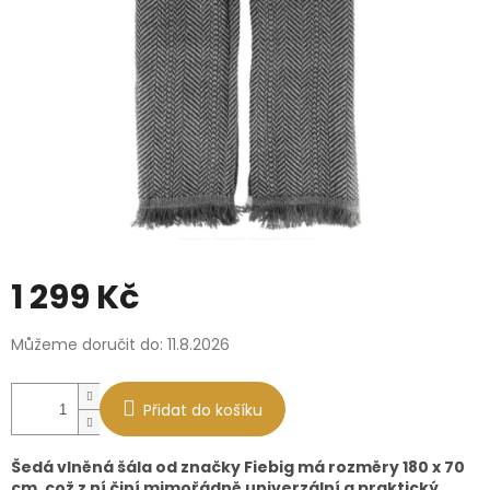
1 299 Kč
Měrná
Můžeme doručit do:
11.8.2026
cena:
Přidat do košíku
Šedá vlněná šála od značky Fiebig má rozměry 180 x 70
cm, což z ní činí mimořádně univerzální a praktický