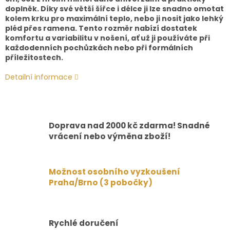
doplněk. Díky své větší šířce i délce ji lze snadno omotat
kolem krku pro maximální teplo, nebo ji nosit jako lehký
pléd přes ramena. Tento rozměr nabízí dostatek
komfortu a variabilitu v nošení, ať už ji používáte při
každodenních pochůzkách nebo při formálních
příležitostech.
Detailní informace
Doprava nad 2000 kč zdarma! Snadné
vrácení nebo výměna zboží!
Možnost osobního vyzkoušení
Praha/Brno (3 pobočky)
Rychlé doručení