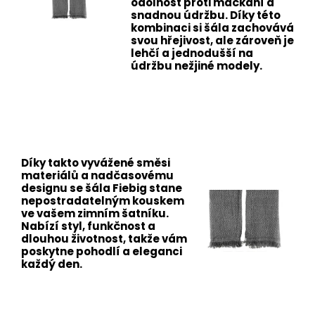
odolnost proti mačkání a
snadnou údržbu. Díky této
kombinaci si šála zachovává
svou hřejivost, ale zároveň je
lehčí a jednodušší na
údržbu nežjiné modely.
Díky takto vyvážené směsi
materiálů a nadčasovému
designu se šála Fiebig stane
nepostradatelným kouskem
ve vašem zimním šatníku.
Nabízí styl, funkčnost a
dlouhou životnost, takže vám
poskytne pohodlí a eleganci
každý den.