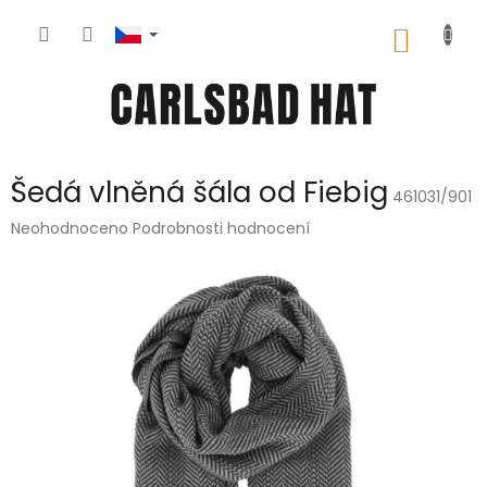
Přejít
na
NÁKUP
obsah
KOŠÍK
Šedá vlněná šála od Fiebig
461031/901
Průměrné
Neohodnoceno
Podrobnosti hodnocení
hodnocení
produktu
je
0,0
z
5
hvězdiček.