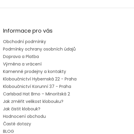
Z
á
p
a
Informace pro vás
t
Obchodní podmínky
í
Podmínky ochrany osobních údajů
Doprava a Platba
Výměna a vrácení
Kamenné prodejny a kontakty
Kloboučnictví Hybernská 22 - Praha
Kloboučnictví Korunní 37 - Praha
Carlsbad Hat Brno – Minoritská 2
Jak změřit velikost klobouku?
Jak čistit klobouk?
Hodnocení obchodu
Časté dotazy
BLOG