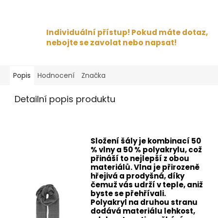
Individuální přístup! Pokud máte dotaz,
nebojte se zavolat nebo napsat!
Popis
Hodnocení
Značka
Detailní popis produktu
Složení šály je kombinací 50
% vlny a 50 % polyakrylu, což
přináší to nejlepší z obou
materiálů. Vlna je přirozeně
hřejivá a prodyšná, díky
čemuž vás udrží v teple, aniž
byste se přehřívali.
Polyakryl na druhou stranu
dodává materiálu lehkost,