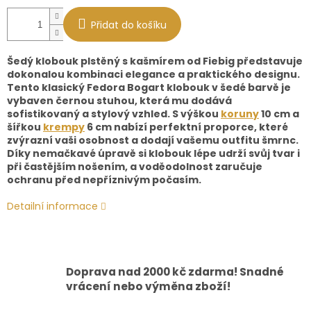
Přidat do košíku
Šedý klobouk plstěný s kašmírem od Fiebig představuje
dokonalou kombinaci elegance a praktického designu.
Tento klasický Fedora Bogart klobouk v šedé barvě je
vybaven černou stuhou, která mu dodává
sofistikovaný a stylový vzhled. S výškou
koruny
10 cm a
šířkou
krempy
6 cm nabízí perfektní proporce, které
zvýrazní vaši osobnost a dodají vašemu outfitu šmrnc.
Díky nemačkavé úpravě si klobouk lépe udrží svůj tvar i
při častějším nošením, a voděodolnost zaručuje
ochranu před nepříznivým počasím.
Detailní informace
Doprava nad 2000 kč zdarma! Snadné
vrácení nebo výměna zboží!