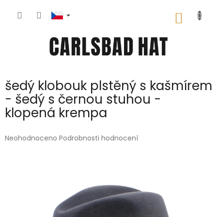
Přejít
na
NÁKUP
obsah
KOŠÍK
šedý klobouk plstěný s kašmírem
- šedý s černou stuhou -
klopená krempa
Průměrné
Neohodnoceno
Podrobnosti hodnocení
hodnocení
produktu
je
0,0
z
5
hvězdiček.