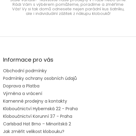
Rádi Vám s výběrem pomůžeme, poradíme a změříme
Vás! Vy si tak domů odnesete nejen parádní kus šatníku,
ale i individuální zážitek z nákupu klobouků!
Z
á
p
a
Informace pro vás
t
Obchodní podmínky
í
Podmínky ochrany osobních údajů
Doprava a Platba
Výměna a vrácení
Kamenné prodejny a kontakty
Kloboučnictví Hybernská 22 - Praha
Kloboučnictví Korunní 37 - Praha
Carlsbad Hat Brno – Minoritská 2
Jak změřit velikost klobouku?