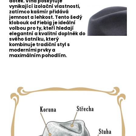
dotek. Vlna poskytuje
vynikající izolační vlastnosti,
zatímco kašmír přidává
jemnost a lehkost. Tento šedý
klobouk od Fiebig je ideální
volbou pro ty, kteří hledají
elegantní a kvalitní doplněk do
svého šatníku, který
kombinuje tradiční styl s
moderními prvky a
maximálním pohodlím.