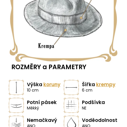
ROZMĚRY a PARAMETRY
Výška
koruny
Šířka
krempy
10 cm
6 cm
Potní pásek
Podšívka
Měkký
NE
Nemačkavý
Voděodolnost
ANO
ANO