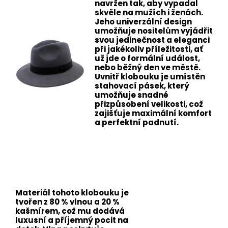
navržen tak, aby vypadal
skvěle na mužích i ženách.
Jeho univerzální design
umožňuje nositelům vyjádřit
svou jedinečnost a eleganci
při jakékoliv příležitosti, ať
už jde o formální událost,
nebo běžný den ve městě.
Uvnitř klobouku je umístěn
stahovací pásek, který
umožňuje snadné
přizpůsobení velikosti, což
zajišťuje maximální komfort
a perfektní padnutí.
Materiál tohoto klobouku je
tvořen z 80 % vlnou a 20 %
kašmírem, což mu dodává
luxusní a příjemný pocit na