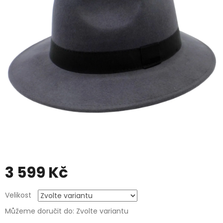
3 599 Kč
Měrná
Velikost
cena:
Můžeme doručit do:
Zvolte variantu